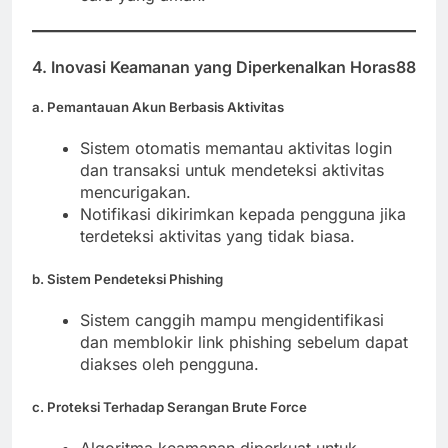
4.
Inovasi Keamanan yang Diperkenalkan Horas88
a. Pemantauan Akun Berbasis Aktivitas
Sistem otomatis memantau aktivitas login
dan transaksi untuk mendeteksi aktivitas
mencurigakan.
Notifikasi dikirimkan kepada pengguna jika
terdeteksi aktivitas yang tidak biasa.
b. Sistem Pendeteksi Phishing
Sistem canggih mampu mengidentifikasi
dan memblokir link phishing sebelum dapat
diakses oleh pengguna.
c. Proteksi Terhadap Serangan Brute Force