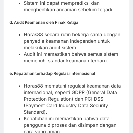
Sistem ini dapat memprediksi dan
menghentikan ancaman sebelum terjadi.
d. Audit Keamanan oleh Pihak Ketiga
Horas88 secara rutin bekerja sama dengan
penyedia keamanan independen untuk
melakukan audit sistem.
Audit ini memastikan bahwa semua sistem
memenuhi standar keamanan terbaru.
e. Kepatuhan terhadap Regulasi Internasional
Horas88 mematuhi regulasi keamanan data
internasional, seperti GDPR (General Data
Protection Regulation) dan PCI DSS
(Payment Card Industry Data Security
Standard).
Kepatuhan ini memastikan bahwa data
pengguna diproses dan disimpan dengan
cara yang aman.