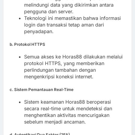
melindungi data yang dikirimkan antara
pengguna dan server.
Teknologi ini memastikan bahwa informasi
login dan transaksi tetap aman dari
penyadapan.
b. Protokol HTTPS
Semua akses ke Horas88 dilakukan melalui
protokol HTTPS, yang memberikan
perlindungan tambahan dengan
mengenkripsi koneksi internet.
c. Sistem Pemantauan Real-Time
Sistem keamanan Horas88 beroperasi
secara real-time untuk mendeteksi dan
menghentikan aktivitas mencurigakan
sebelum menjadi ancaman.
d. Autentikasi Dua Faktor (2FA)