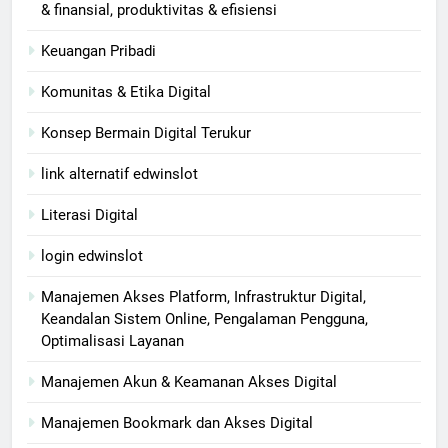
& finansial, produktivitas & efisiensi
Keuangan Pribadi
Komunitas & Etika Digital
Konsep Bermain Digital Terukur
link alternatif edwinslot
Literasi Digital
login edwinslot
Manajemen Akses Platform, Infrastruktur Digital,
Keandalan Sistem Online, Pengalaman Pengguna,
Optimalisasi Layanan
Manajemen Akun & Keamanan Akses Digital
Manajemen Bookmark dan Akses Digital