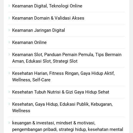
Keamanan Digital, Teknologi Online
Keamanan Domain & Validasi Akses
Keamanan Jaringan Digital
Keamanan Online
Keamanan Slot, Panduan Pemain Pemula, Tips Bermain
Aman, Edukasi Slot, Strategi Slot
Kesehatan Harian, Fitness Ringan, Gaya Hidup Aktif,
Wellness, Self-Care
Kesehatan Tubuh Nutrisi & Gizi Gaya Hidup Sehat
Kesehatan, Gaya Hidup, Edukasi Publik, Kebugaran,
Wellness
keuangan & investasi, mindset & motivasi,
pengembangan pribadi, strategi hidup, kesehatan mental