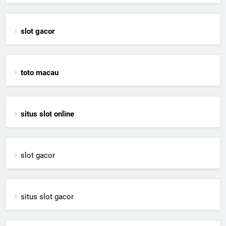
slot gacor
toto macau
situs slot online
slot gacor
situs slot gacor