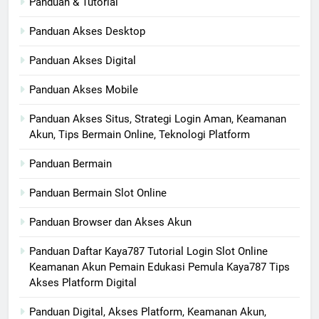
Panduan & Tutorial
Panduan Akses Desktop
Panduan Akses Digital
Panduan Akses Mobile
Panduan Akses Situs, Strategi Login Aman, Keamanan
Akun, Tips Bermain Online, Teknologi Platform
Panduan Bermain
Panduan Bermain Slot Online
Panduan Browser dan Akses Akun
Panduan Daftar Kaya787 Tutorial Login Slot Online
Keamanan Akun Pemain Edukasi Pemula Kaya787 Tips
Akses Platform Digital
Panduan Digital, Akses Platform, Keamanan Akun,