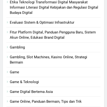
Etika Teknologi Transformasi Digital Masyarakat
Informasi Literasi Digital Kebijakan dan Regulasi Digital
Budaya Digital
Evaluasi Sistem & Optimasi Infrastruktur
Fitur Platform Digital, Panduan Pengguna Baru, Sistem
Akun Online, Edukasi Brand Digital
Gambling
Gambling, Slot Machines, Kasino Online, Strategi
Bermain
Game
Game & Teknologi
Game Digital Bertema Asia
Game Online, Panduan Bermain, Tips dan Trik