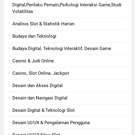
Digital,Perilaku Pemain,Psikologi Interaksi Game,Studi
Volatilitas
Analisis Slot & Statistik Harian
Budaya dan Teknologi
Budaya Digital, Teknologi Interaktif, Desain Game
Casino & Judi Online
Casino, Slot Online, Jackpot
Desain dan Akses Digital
Desain dan Navigasi Digital
Desain Digital & Teknologi Slot
Desain UI/UX & Pengalaman Pengguna
Desain UI/UX Situs Slot