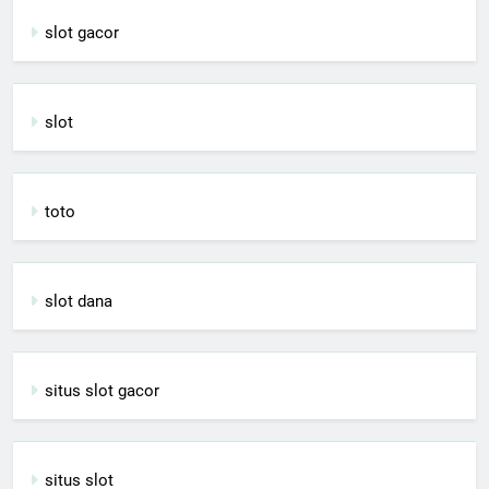
slot gacor
slot
toto
slot dana
situs slot gacor
situs slot