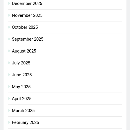
December 2025
November 2025
October 2025
September 2025
August 2025
July 2025
June 2025
May 2025
April 2025
March 2025
February 2025