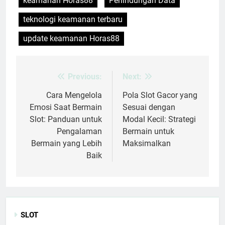
keamanan Horas88
Perlindungan Data
teknologi keamanan terbaru
update keamanan Horas88
Previous:
Next:
Post
navigation
Cara Mengelola
Pola Slot Gacor yang
Emosi Saat Bermain
Sesuai dengan
Slot: Panduan untuk
Modal Kecil: Strategi
Pengalaman
Bermain untuk
Bermain yang Lebih
Maksimalkan
Baik
SLOT