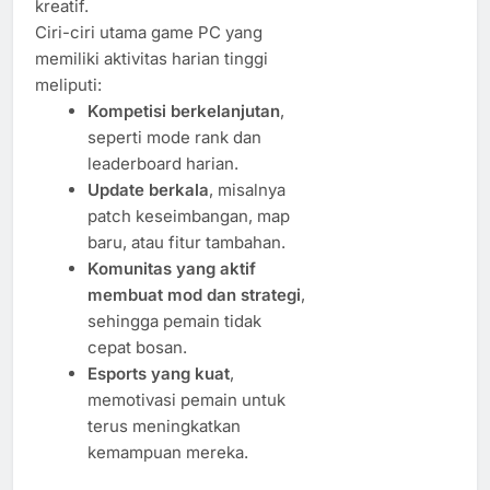
kreatif.
Ciri-ciri utama game PC yang
memiliki aktivitas harian tinggi
meliputi:
Kompetisi berkelanjutan
,
seperti mode rank dan
leaderboard harian.
Update berkala
, misalnya
patch keseimbangan, map
baru, atau fitur tambahan.
Komunitas yang aktif
membuat mod dan strategi
,
sehingga pemain tidak
cepat bosan.
Esports yang kuat
,
memotivasi pemain untuk
terus meningkatkan
kemampuan mereka.