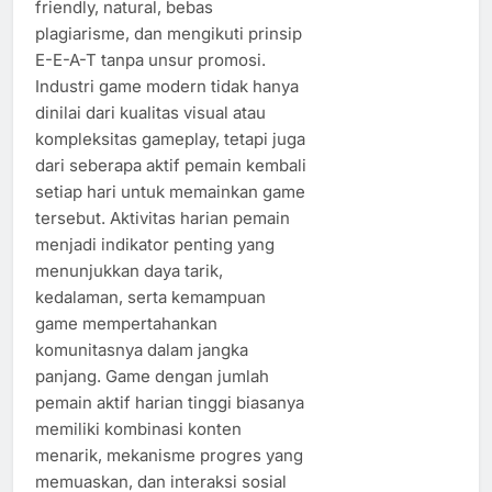
friendly, natural, bebas
plagiarisme, dan mengikuti prinsip
E-E-A-T tanpa unsur promosi.
Industri game modern tidak hanya
dinilai dari kualitas visual atau
kompleksitas gameplay, tetapi juga
dari seberapa aktif pemain kembali
setiap hari untuk memainkan game
tersebut. Aktivitas harian pemain
menjadi indikator penting yang
menunjukkan daya tarik,
kedalaman, serta kemampuan
game mempertahankan
komunitasnya dalam jangka
panjang. Game dengan jumlah
pemain aktif harian tinggi biasanya
memiliki kombinasi konten
menarik, mekanisme progres yang
memuaskan, dan interaksi sosial