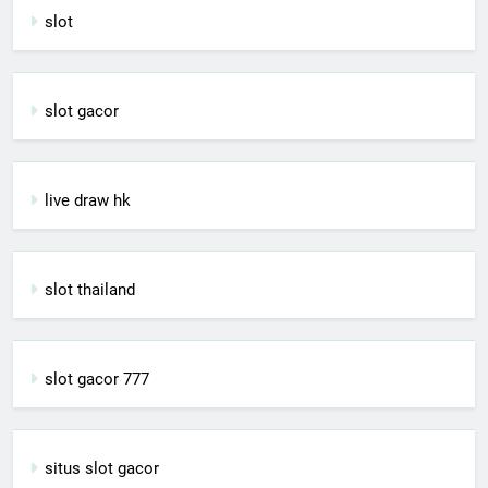
slot
slot gacor
live draw hk
slot thailand
slot gacor 777
situs slot gacor