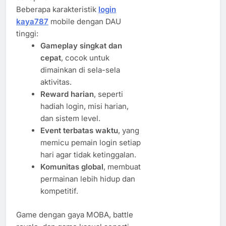
Beberapa karakteristik
login
kaya787
mobile dengan DAU
tinggi:
Gameplay singkat dan
cepat
, cocok untuk
dimainkan di sela-sela
aktivitas.
Reward harian
, seperti
hadiah login, misi harian,
dan sistem level.
Event terbatas waktu
, yang
memicu pemain login setiap
hari agar tidak ketinggalan.
Komunitas global
, membuat
permainan lebih hidup dan
kompetitif.
Game dengan gaya MOBA, battle