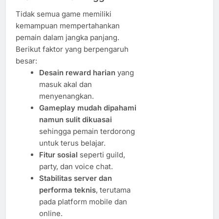
Tidak semua game memiliki
kemampuan mempertahankan
pemain dalam jangka panjang.
Berikut faktor yang berpengaruh
besar:
Desain reward harian
yang
masuk akal dan
menyenangkan.
Gameplay mudah dipahami
namun sulit dikuasai
sehingga pemain terdorong
untuk terus belajar.
Fitur sosial
seperti guild,
party, dan voice chat.
Stabilitas server dan
performa teknis
, terutama
pada platform mobile dan
online.