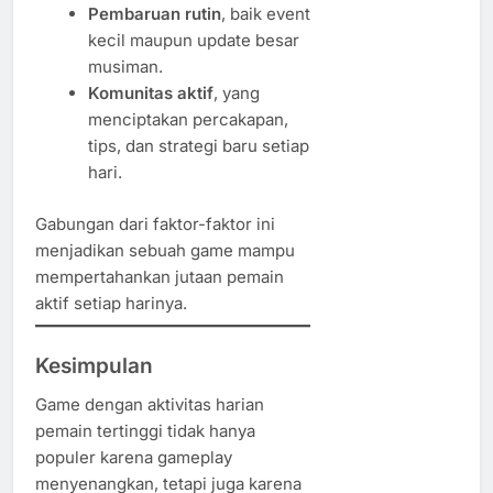
Pembaruan rutin
, baik event
kecil maupun update besar
musiman.
Komunitas aktif
, yang
menciptakan percakapan,
tips, dan strategi baru setiap
hari.
Gabungan dari faktor-faktor ini
menjadikan sebuah game mampu
mempertahankan jutaan pemain
aktif setiap harinya.
Kesimpulan
Game dengan aktivitas harian
pemain tertinggi tidak hanya
populer karena gameplay
menyenangkan, tetapi juga karena