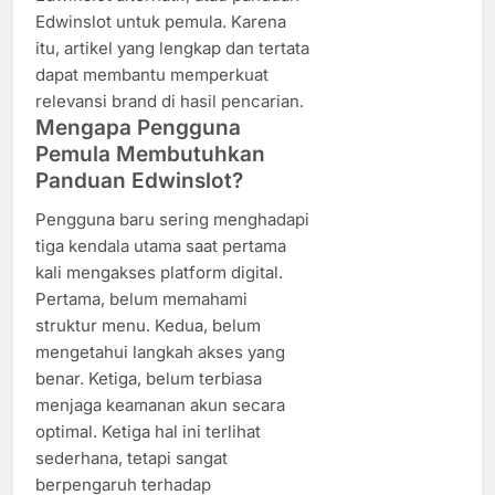
Edwinslot untuk pemula. Karena
itu, artikel yang lengkap dan tertata
dapat membantu memperkuat
relevansi brand di hasil pencarian.
Mengapa Pengguna
Pemula Membutuhkan
Panduan Edwinslot?
Pengguna baru sering menghadapi
tiga kendala utama saat pertama
kali mengakses platform digital.
Pertama, belum memahami
struktur menu. Kedua, belum
mengetahui langkah akses yang
benar. Ketiga, belum terbiasa
menjaga keamanan akun secara
optimal. Ketiga hal ini terlihat
sederhana, tetapi sangat
berpengaruh terhadap