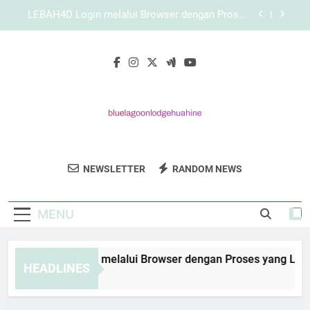
Skip
Login KAYA787 melalui Browser dengan Proses
to
yang Lebih Efisien
content
Panduan Mengatasi Notifikasi Kesalahan saat
Login KAYA787 secara Tepat
EDWINSLOT Login melalui Browser dengan
Proses yang Lebih Efisien
LEBAH4D Login melalui Browser dengan Proses
yang Lebih Efisien dan Terarah
Login KAYA787 melalui Browser dengan Proses
yang Lebih Efisien
Blue Lagoon
Nikmati Suasana Eksotis Dengan
Panduan Mengatasi Notifikasi Kesalahan saat
NEWSLETTER
RANDOM NEWS
Lodge Huahine
Login KAYA787 secara Tepat
Penginapan Di Blue Lagoon Lodge Huahine.
Pengalaman Tak Terlupakan Di Pulau Yang
MENU
Indah.
WINSLOT Login melalui Browser dengan Proses yang Lebih Ef
HEADLINES
Weeks Ago