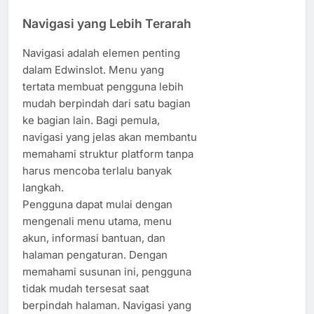
Navigasi yang Lebih Terarah
Navigasi adalah elemen penting
dalam Edwinslot. Menu yang
tertata membuat pengguna lebih
mudah berpindah dari satu bagian
ke bagian lain. Bagi pemula,
navigasi yang jelas akan membantu
memahami struktur platform tanpa
harus mencoba terlalu banyak
langkah.
Pengguna dapat mulai dengan
mengenali menu utama, menu
akun, informasi bantuan, dan
halaman pengaturan. Dengan
memahami susunan ini, pengguna
tidak mudah tersesat saat
berpindah halaman. Navigasi yang