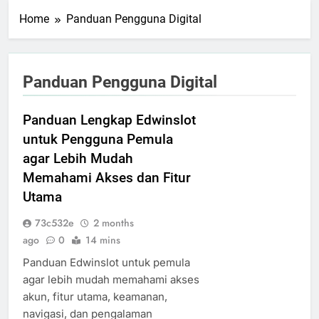
Home
Panduan Pengguna Digital
Panduan Pengguna Digital
Panduan Lengkap Edwinslot
untuk Pengguna Pemula
agar Lebih Mudah
Memahami Akses dan Fitur
Utama
73c532e
2 months
ago
0
14 mins
Panduan Edwinslot untuk pemula
agar lebih mudah memahami akses
akun, fitur utama, keamanan,
navigasi, dan pengalaman