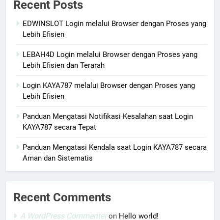
Recent Posts
EDWINSLOT Login melalui Browser dengan Proses yang
Lebih Efisien
LEBAH4D Login melalui Browser dengan Proses yang
Lebih Efisien dan Terarah
Login KAYA787 melalui Browser dengan Proses yang
Lebih Efisien
Panduan Mengatasi Notifikasi Kesalahan saat Login
KAYA787 secara Tepat
Panduan Mengatasi Kendala saat Login KAYA787 secara
Aman dan Sistematis
Recent Comments
A WordPress Commenter
on
Hello world!