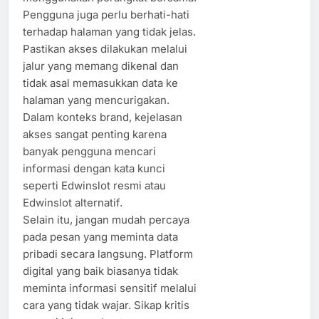
Pengguna juga perlu berhati-hati
terhadap halaman yang tidak jelas.
Pastikan akses dilakukan melalui
jalur yang memang dikenal dan
tidak asal memasukkan data ke
halaman yang mencurigakan.
Dalam konteks brand, kejelasan
akses sangat penting karena
banyak pengguna mencari
informasi dengan kata kunci
seperti Edwinslot resmi atau
Edwinslot alternatif.
Selain itu, jangan mudah percaya
pada pesan yang meminta data
pribadi secara langsung. Platform
digital yang baik biasanya tidak
meminta informasi sensitif melalui
cara yang tidak wajar. Sikap kritis