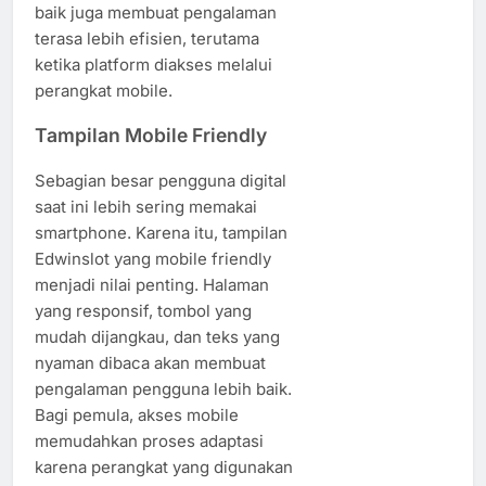
baik juga membuat pengalaman
terasa lebih efisien, terutama
ketika platform diakses melalui
perangkat mobile.
Tampilan Mobile Friendly
Sebagian besar pengguna digital
saat ini lebih sering memakai
smartphone. Karena itu, tampilan
Edwinslot yang mobile friendly
menjadi nilai penting. Halaman
yang responsif, tombol yang
mudah dijangkau, dan teks yang
nyaman dibaca akan membuat
pengalaman pengguna lebih baik.
Bagi pemula, akses mobile
memudahkan proses adaptasi
karena perangkat yang digunakan