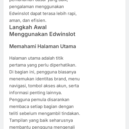
pengalaman menggunakan
Edwinslot dapat terasa lebih rapi,
aman, dan efisien.
Langkah Awal
Menggunakan Edwinslot
Memahami Halaman Utama
Halaman utama adalah titik
pertama yang perlu diperhatikan.
Di bagian ini, pengguna biasanya
menemukan identitas brand, menu
navigasi, tombol akses akun, serta
informasi penting lainnya.
Pengguna pemula disarankan
membaca setiap bagian dengan
teliti sebelum mengambil tindakan.
Tampilan yang baik seharusnya
membantu pengguna mengenali