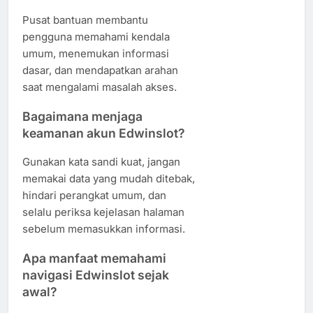
Pusat bantuan membantu
pengguna memahami kendala
umum, menemukan informasi
dasar, dan mendapatkan arahan
saat mengalami masalah akses.
Bagaimana menjaga
keamanan akun Edwinslot?
Gunakan kata sandi kuat, jangan
memakai data yang mudah ditebak,
hindari perangkat umum, dan
selalu periksa kejelasan halaman
sebelum memasukkan informasi.
Apa manfaat memahami
navigasi Edwinslot sejak
awal?