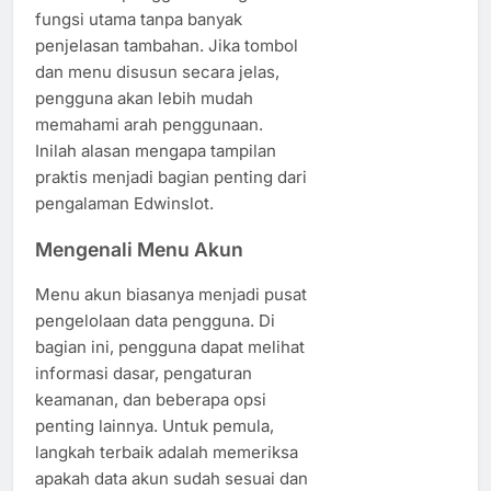
fungsi utama tanpa banyak
penjelasan tambahan. Jika tombol
dan menu disusun secara jelas,
pengguna akan lebih mudah
memahami arah penggunaan.
Inilah alasan mengapa tampilan
praktis menjadi bagian penting dari
pengalaman Edwinslot.
Mengenali Menu Akun
Menu akun biasanya menjadi pusat
pengelolaan data pengguna. Di
bagian ini, pengguna dapat melihat
informasi dasar, pengaturan
keamanan, dan beberapa opsi
penting lainnya. Untuk pemula,
langkah terbaik adalah memeriksa
apakah data akun sudah sesuai dan