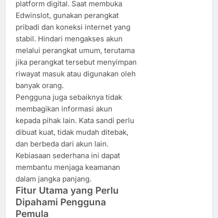
platform digital. Saat membuka
Edwinslot, gunakan perangkat
pribadi dan koneksi internet yang
stabil. Hindari mengakses akun
melalui perangkat umum, terutama
jika perangkat tersebut menyimpan
riwayat masuk atau digunakan oleh
banyak orang.
Pengguna juga sebaiknya tidak
membagikan informasi akun
kepada pihak lain. Kata sandi perlu
dibuat kuat, tidak mudah ditebak,
dan berbeda dari akun lain.
Kebiasaan sederhana ini dapat
membantu menjaga keamanan
dalam jangka panjang.
Fitur Utama yang Perlu
Dipahami Pengguna
Pemula