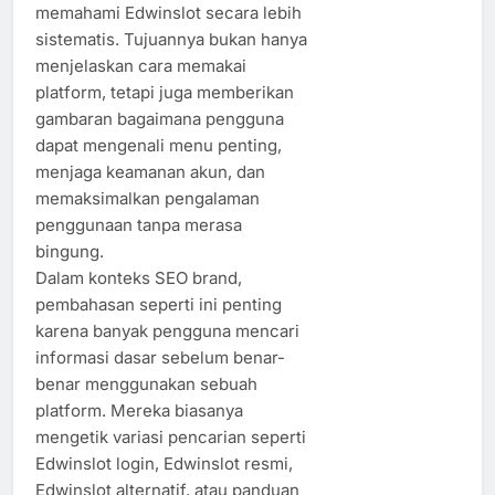
memahami Edwinslot secara lebih
sistematis. Tujuannya bukan hanya
menjelaskan cara memakai
platform, tetapi juga memberikan
gambaran bagaimana pengguna
dapat mengenali menu penting,
menjaga keamanan akun, dan
memaksimalkan pengalaman
penggunaan tanpa merasa
bingung.
Dalam konteks SEO brand,
pembahasan seperti ini penting
karena banyak pengguna mencari
informasi dasar sebelum benar-
benar menggunakan sebuah
platform. Mereka biasanya
mengetik variasi pencarian seperti
Edwinslot login, Edwinslot resmi,
Edwinslot alternatif, atau panduan