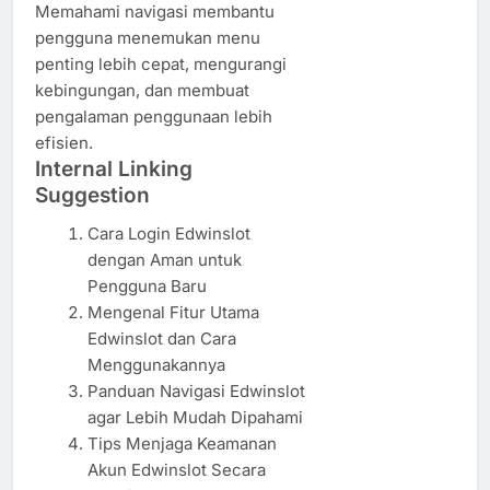
Memahami navigasi membantu
pengguna menemukan menu
penting lebih cepat, mengurangi
kebingungan, dan membuat
pengalaman penggunaan lebih
efisien.
Internal Linking
Suggestion
Cara Login Edwinslot
dengan Aman untuk
Pengguna Baru
Mengenal Fitur Utama
Edwinslot dan Cara
Menggunakannya
Panduan Navigasi Edwinslot
agar Lebih Mudah Dipahami
Tips Menjaga Keamanan
Akun Edwinslot Secara