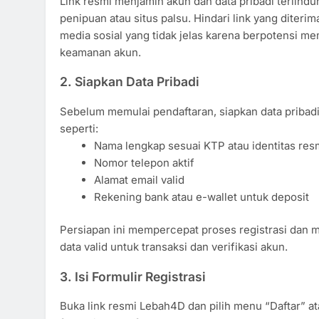
Link resmi menjamin akun dan data pribadi terlindun
penipuan atau situs palsu. Hindari link yang diterim
media sosial yang tidak jelas karena berpotensi 
keamanan akun.
2. Siapkan Data Pribadi
Sebelum memulai pendaftaran, siapkan data pribadi
seperti:
Nama lengkap sesuai KTP atau identitas res
Nomor telepon aktif
Alamat email valid
Rekening bank atau e-wallet untuk deposit
Persiapan ini mempercepat proses registrasi dan
data valid untuk transaksi dan verifikasi akun.
3. Isi Formulir Registrasi
Buka link resmi Lebah4D dan pilih menu “Daftar” ata