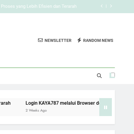
roses yang Lebih Efisien dan Terarah
wser dengan Proses yang Lebih Efisien
ahan saat Login KAYA787 secara Tepat
NEWSLETTER
RANDOM NEWS
ser dengan Proses yang Lebih Efisien
ne
roses yang Lebih Efisien dan Terarah
ine. Pengalaman Tak Terlupakan Di Pulau Yang Indah.
wser dengan Proses yang Lebih Efisien
ahan saat Login KAYA787 secara Tepat
ogin KAYA787 melalui Browser dengan Proses yang Lebih Efis
 Weeks Ago