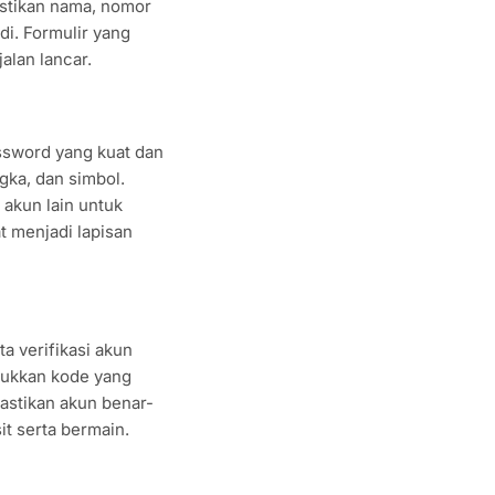
astikan nama, nomor
di. Formulir yang
alan lancar.
ssword yang kuat dan
gka, dan simbol.
akun lain untuk
t menjadi lapisan
a verifikasi akun
asukkan kode yang
mastikan akun benar-
it serta bermain.