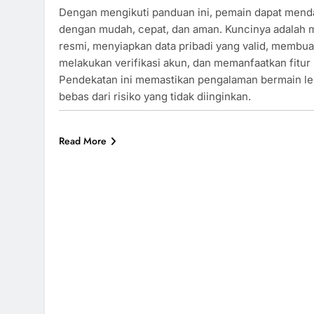
Dengan mengikuti panduan ini, pemain dapat mend
dengan mudah, cepat, dan aman. Kuncinya adalah 
resmi, menyiapkan data pribadi yang valid, membua
melakukan verifikasi akun, dan memanfaatkan fitu
Pendekatan ini memastikan pengalaman bermain leb
bebas dari risiko yang tidak diinginkan.
Read More