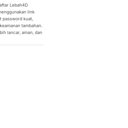
aftar Lebah4D
menggunakan link
t password kuat,
r keamanan tambahan.
ih lancar, aman, dan