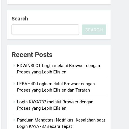
Search
SEARCH
Recent Posts
EDWINSLOT Login melalui Browser dengan
Proses yang Lebih Efisien
LEBAH4D Login melalui Browser dengan
Proses yang Lebih Efisien dan Terarah
Login KAYA787 melalui Browser dengan
Proses yang Lebih Efisien
Panduan Mengatasi Notifikasi Kesalahan saat
Login KAYA787 secara Tepat