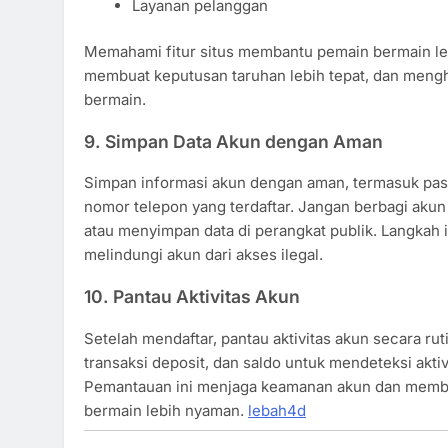
Layanan pelanggan
Memahami fitur situs membantu pemain bermain le
membuat keputusan taruhan lebih tepat, dan mengh
bermain.
9. Simpan Data Akun dengan Aman
Simpan informasi akun dengan aman, termasuk pas
nomor telepon yang terdaftar. Jangan berbagi akun
atau menyimpan data di perangkat publik. Langkah i
melindungi akun dari akses ilegal.
10. Pantau Aktivitas Akun
Setelah mendaftar, pantau aktivitas akun secara ruti
transaksi deposit, dan saldo untuk mendeteksi akti
Pemantauan ini menjaga keamanan akun dan memb
bermain lebih nyaman.
lebah4d