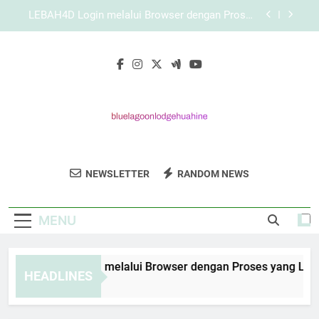
Skip
Login KAYA787 melalui Browser dengan Proses
to
yang Lebih Efisien
content
Panduan Mengatasi Notifikasi Kesalahan saat
Login KAYA787 secara Tepat
EDWINSLOT Login melalui Browser dengan
Proses yang Lebih Efisien
LEBAH4D Login melalui Browser dengan Proses
yang Lebih Efisien dan Terarah
Login KAYA787 melalui Browser dengan Proses
yang Lebih Efisien
Blue Lagoon
Nikmati Suasana Eksotis Dengan
Panduan Mengatasi Notifikasi Kesalahan saat
NEWSLETTER
RANDOM NEWS
Lodge Huahine
Login KAYA787 secara Tepat
Penginapan Di Blue Lagoon Lodge Huahine.
Pengalaman Tak Terlupakan Di Pulau Yang
MENU
Indah.
WINSLOT Login melalui Browser dengan Proses yang Lebih Ef
HEADLINES
Weeks Ago