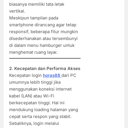
biasanya memiliki tata letak
vertikal.
Meskipun tampilan pada
smartphone dirancang agar tetap
responsif, beberapa fitur mungkin
disederhanakan atau tersembunyi
di dalam menu hamburger untuk
menghemat ruang layar.
2. Kecepatan dan Performa Akses
Kecepatan login
horas88
dari PC
umumnya lebih tinggi jika
menggunakan koneksi internet
kabel (LAN) atau Wi-Fi
berkecepatan tinggi. Hal ini
mendukung loading halaman yang
cepat serta respon yang stabil.
Sebaliknya, login melalui