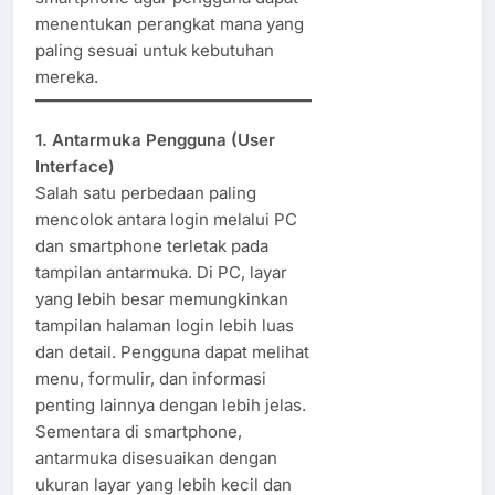
menentukan perangkat mana yang
paling sesuai untuk kebutuhan
mereka.
1. Antarmuka Pengguna (User
Interface)
Salah satu perbedaan paling
mencolok antara login melalui PC
dan smartphone terletak pada
tampilan antarmuka. Di PC, layar
yang lebih besar memungkinkan
tampilan halaman login lebih luas
dan detail. Pengguna dapat melihat
menu, formulir, dan informasi
penting lainnya dengan lebih jelas.
Sementara di smartphone,
antarmuka disesuaikan dengan
ukuran layar yang lebih kecil dan