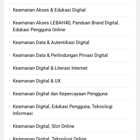
Keamanan Akses & Edukasi Digital
Keamanan Akses LEBAH4D, Panduan Brand Digital,
Edukasi Pengguna Online
Keamanan Data & Autentikasi Digital
Keamanan Data & Perlindungan Privasi Digital
Keamanan Digital & Literasi Internet
Keamanan Digital & UX
Keamanan Digital dan Kepercayaan Pengguna
Keamanan Digital, Edukasi Pengguna, Teknologi
Informasi
Keamanan Digital, Slot Online
Keamanan Digital, Teknologi Online