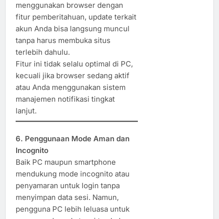
menggunakan browser dengan
fitur pemberitahuan, update terkait
akun Anda bisa langsung muncul
tanpa harus membuka situs
terlebih dahulu.
Fitur ini tidak selalu optimal di PC,
kecuali jika browser sedang aktif
atau Anda menggunakan sistem
manajemen notifikasi tingkat
lanjut.
6. Penggunaan Mode Aman dan
Incognito
Baik PC maupun smartphone
mendukung mode incognito atau
penyamaran untuk login tanpa
menyimpan data sesi. Namun,
pengguna PC lebih leluasa untuk