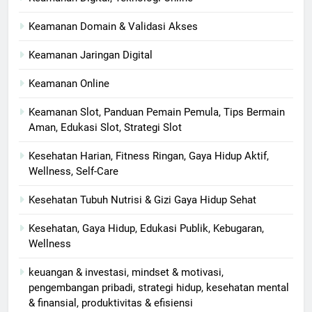
Keamanan Domain & Validasi Akses
Keamanan Jaringan Digital
Keamanan Online
Keamanan Slot, Panduan Pemain Pemula, Tips Bermain
Aman, Edukasi Slot, Strategi Slot
Kesehatan Harian, Fitness Ringan, Gaya Hidup Aktif,
Wellness, Self-Care
Kesehatan Tubuh Nutrisi & Gizi Gaya Hidup Sehat
Kesehatan, Gaya Hidup, Edukasi Publik, Kebugaran,
Wellness
keuangan & investasi, mindset & motivasi,
pengembangan pribadi, strategi hidup, kesehatan mental
& finansial, produktivitas & efisiensi