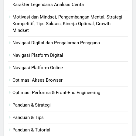
Karakter Legendaris Analisis Cerita
Motivasi dan Mindset, Pengembangan Mental, Strategi
Kompetitif, Tips Sukses, Kinerja Optimal, Growth
Mindset
Navigasi Digital dan Pengalaman Pengguna
Navigasi Platform Digital
Navigasi Platform Online
Optimasi Akses Browser
Optimasi Performa & Front-End Engineering
Panduan & Strategi
Panduan & Tips
Panduan & Tutorial