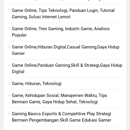
Game Online, Tips Teknologi, Panduan Login, Tutorial
Gaming, Solusi Internet Lemot
Game Online, Tren Gaming, Industri Game, Analisis
Populer
Game Online,Hiburan Digital,Casual Gaming,Gaya Hidup
Gamer
Game Online,Panduan Gaming,Skill & Strategi,Gaya Hidup
Digital
Game, Hiburan, Teknologi
Game, Kehidupan Sosial, Manajemen Waktu, Tips
Bermain Game, Gaya Hidup Sehat, Teknologi
Gaming Basics Esports & Competitive Play Strategi
Bermain Pengembangan Skill Game Edukasi Gamer