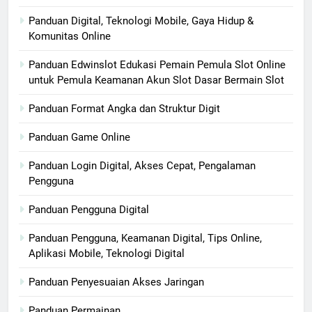
Panduan Digital, Teknologi Mobile, Gaya Hidup &
Komunitas Online
Panduan Edwinslot Edukasi Pemain Pemula Slot Online
untuk Pemula Keamanan Akun Slot Dasar Bermain Slot
Panduan Format Angka dan Struktur Digit
Panduan Game Online
Panduan Login Digital, Akses Cepat, Pengalaman
Pengguna
Panduan Pengguna Digital
Panduan Pengguna, Keamanan Digital, Tips Online,
Aplikasi Mobile, Teknologi Digital
Panduan Penyesuaian Akses Jaringan
Panduan Permainan