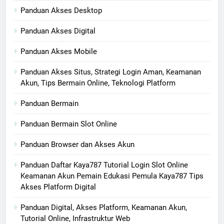
Panduan Akses Desktop
Panduan Akses Digital
Panduan Akses Mobile
Panduan Akses Situs, Strategi Login Aman, Keamanan
Akun, Tips Bermain Online, Teknologi Platform
Panduan Bermain
Panduan Bermain Slot Online
Panduan Browser dan Akses Akun
Panduan Daftar Kaya787 Tutorial Login Slot Online
Keamanan Akun Pemain Edukasi Pemula Kaya787 Tips
Akses Platform Digital
Panduan Digital, Akses Platform, Keamanan Akun,
Tutorial Online, Infrastruktur Web