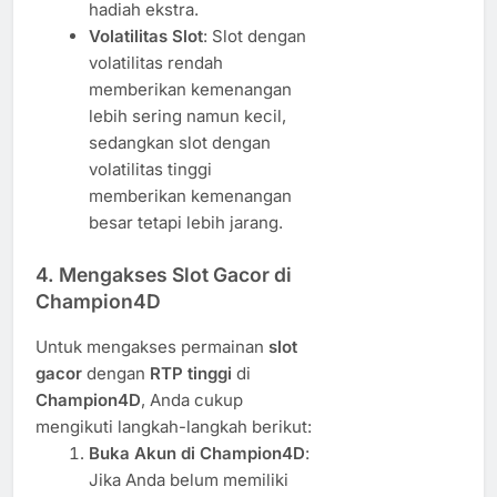
hadiah ekstra.
Volatilitas Slot
: Slot dengan
volatilitas rendah
memberikan kemenangan
lebih sering namun kecil,
sedangkan slot dengan
volatilitas tinggi
memberikan kemenangan
besar tetapi lebih jarang.
4.
Mengakses Slot Gacor di
Champion4D
Untuk mengakses permainan
slot
gacor
dengan
RTP tinggi
di
Champion4D
, Anda cukup
mengikuti langkah-langkah berikut:
Buka Akun di Champion4D
:
Jika Anda belum memiliki