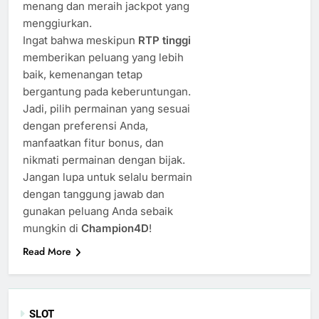
menang dan meraih jackpot yang
menggiurkan.
Ingat bahwa meskipun
RTP tinggi
memberikan peluang yang lebih
baik, kemenangan tetap
bergantung pada keberuntungan.
Jadi, pilih permainan yang sesuai
dengan preferensi Anda,
manfaatkan fitur bonus, dan
nikmati permainan dengan bijak.
Jangan lupa untuk selalu bermain
dengan tanggung jawab dan
gunakan peluang Anda sebaik
mungkin di
Champion4D
!
Read More
SLOT