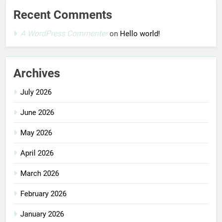
Recent Comments
A WordPress Commenter
on
Hello world!
Archives
July 2026
June 2026
May 2026
April 2026
March 2026
February 2026
January 2026