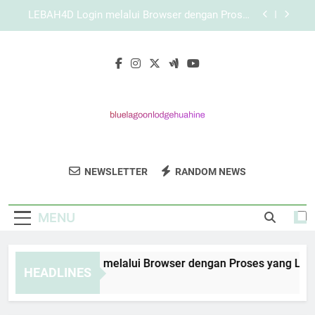
Skip
Login KAYA787 melalui Browser dengan Proses
to
yang Lebih Efisien
content
Panduan Mengatasi Notifikasi Kesalahan saat
Login KAYA787 secara Tepat
EDWINSLOT Login melalui Browser dengan
Proses yang Lebih Efisien
LEBAH4D Login melalui Browser dengan Proses
yang Lebih Efisien dan Terarah
Login KAYA787 melalui Browser dengan Proses
yang Lebih Efisien
Blue Lagoon
Nikmati Suasana Eksotis Dengan
Panduan Mengatasi Notifikasi Kesalahan saat
NEWSLETTER
RANDOM NEWS
Lodge Huahine
Login KAYA787 secara Tepat
Penginapan Di Blue Lagoon Lodge Huahine.
Pengalaman Tak Terlupakan Di Pulau Yang
MENU
Indah.
WINSLOT Login melalui Browser dengan Proses yang Lebih Ef
HEADLINES
eeks Ago