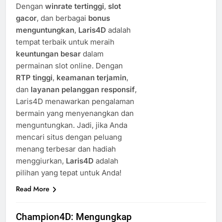
Dengan
winrate tertinggi
,
slot
gacor
, dan berbagai
bonus
menguntungkan
,
Laris4D
adalah
tempat terbaik untuk meraih
keuntungan besar
dalam
permainan slot online. Dengan
RTP tinggi
,
keamanan terjamin
,
dan
layanan pelanggan responsif
,
Laris4D menawarkan pengalaman
bermain yang menyenangkan dan
menguntungkan. Jadi, jika Anda
mencari situs dengan peluang
menang terbesar dan hadiah
menggiurkan,
Laris4D
adalah
pilihan yang tepat untuk Anda!
Read More
Champion4D: Mengungkap