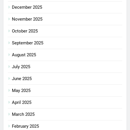
December 2025
November 2025
October 2025
September 2025
August 2025
July 2025
June 2025
May 2025
April 2025
March 2025
February 2025