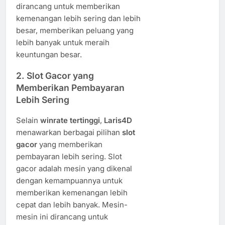
dirancang untuk memberikan
kemenangan lebih sering dan lebih
besar, memberikan peluang yang
lebih banyak untuk meraih
keuntungan besar.
2.
Slot Gacor yang
Memberikan Pembayaran
Lebih Sering
Selain
winrate tertinggi
,
Laris4D
menawarkan berbagai pilihan
slot
gacor
yang memberikan
pembayaran lebih sering. Slot
gacor adalah mesin yang dikenal
dengan kemampuannya untuk
memberikan kemenangan lebih
cepat dan lebih banyak. Mesin-
mesin ini dirancang untuk