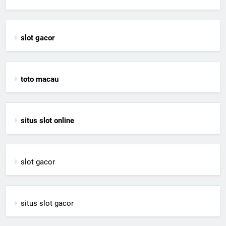
slot gacor
toto macau
situs slot online
slot gacor
situs slot gacor