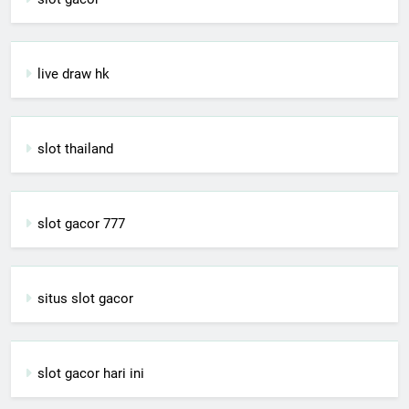
live draw hk
slot thailand
slot gacor 777
situs slot gacor
slot gacor hari ini