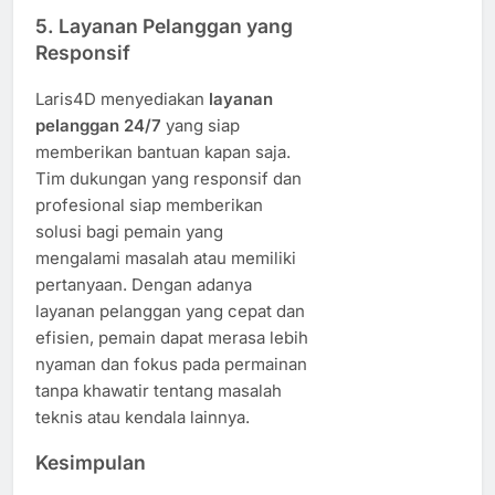
5.
Layanan Pelanggan yang
Responsif
Laris4D menyediakan
layanan
pelanggan 24/7
yang siap
memberikan bantuan kapan saja.
Tim dukungan yang responsif dan
profesional siap memberikan
solusi bagi pemain yang
mengalami masalah atau memiliki
pertanyaan. Dengan adanya
layanan pelanggan yang cepat dan
efisien, pemain dapat merasa lebih
nyaman dan fokus pada permainan
tanpa khawatir tentang masalah
teknis atau kendala lainnya.
Kesimpulan