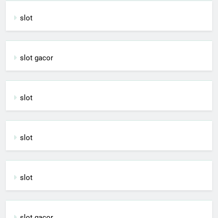
slot
slot gacor
slot
slot
slot
slot gacor