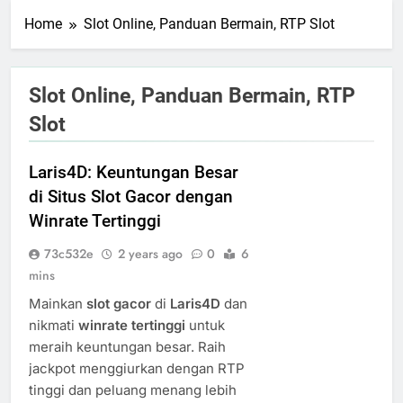
Home
Slot Online, Panduan Bermain, RTP Slot
Slot Online, Panduan Bermain, RTP
Slot
Laris4D: Keuntungan Besar
di Situs Slot Gacor dengan
Winrate Tertinggi
73c532e
2 years ago
0
6
mins
Mainkan
slot gacor
di
Laris4D
dan
nikmati
winrate tertinggi
untuk
meraih keuntungan besar. Raih
jackpot menggiurkan dengan RTP
tinggi dan peluang menang lebih