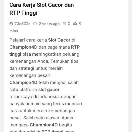
Cara Kerja Slot Gacor dan
RTP Tinggi
73c532e
2 years ago
0
9
mins
Pelajari cara kerja
Slot Gacor
di
Champion4D
dan bagaimana
RTP
tinggi
bisa meningkatkan peluang
kemenangan Anda. Temukan tips
dan strategi untuk meraih
kemenangan besar!
Champion4D
telah menjadi salah
satu platform
slot gacor
terpercaya di Indonesia, dengan
banyak pemain yang terus mencari
cara untuk meraih kemenangan
besar. Salah satu alasan utama
mengapa
Champion4D
begitu
populer adalah
RTP tinggi
yang