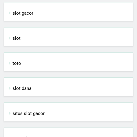
slot gacor
slot
toto
slot dana
situs slot gacor