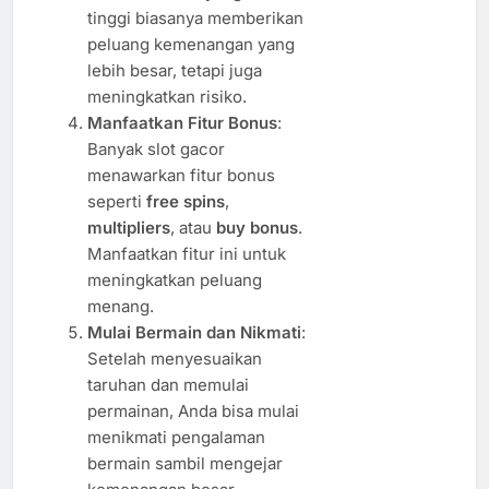
tinggi biasanya memberikan
peluang kemenangan yang
lebih besar, tetapi juga
meningkatkan risiko.
Manfaatkan Fitur Bonus
:
Banyak slot gacor
menawarkan fitur bonus
seperti
free spins
,
multipliers
, atau
buy bonus
.
Manfaatkan fitur ini untuk
meningkatkan peluang
menang.
Mulai Bermain dan Nikmati
:
Setelah menyesuaikan
taruhan dan memulai
permainan, Anda bisa mulai
menikmati pengalaman
bermain sambil mengejar