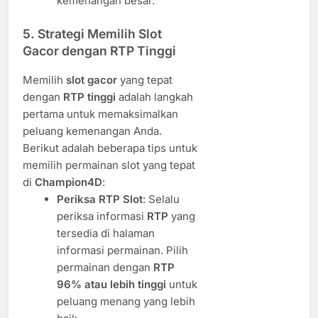
kemenangan besar.
5.
Strategi Memilih Slot
Gacor dengan RTP Tinggi
Memilih
slot gacor
yang tepat
dengan
RTP tinggi
adalah langkah
pertama untuk memaksimalkan
peluang kemenangan Anda.
Berikut adalah beberapa tips untuk
memilih permainan slot yang tepat
di
Champion4D
:
Periksa RTP Slot
: Selalu
periksa informasi
RTP
yang
tersedia di halaman
informasi permainan. Pilih
permainan dengan
RTP
96% atau lebih tinggi
untuk
peluang menang yang lebih