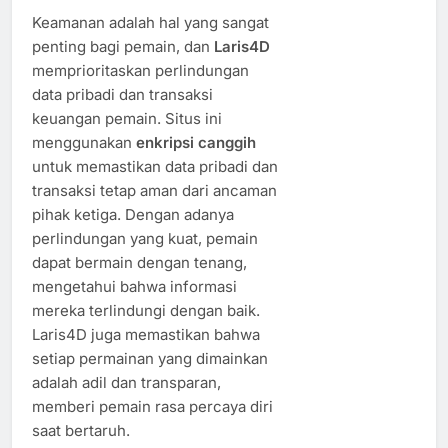
Keamanan adalah hal yang sangat
penting bagi pemain, dan
Laris4D
memprioritaskan perlindungan
data pribadi dan transaksi
keuangan pemain. Situs ini
menggunakan
enkripsi canggih
untuk memastikan data pribadi dan
transaksi tetap aman dari ancaman
pihak ketiga. Dengan adanya
perlindungan yang kuat, pemain
dapat bermain dengan tenang,
mengetahui bahwa informasi
mereka terlindungi dengan baik.
Laris4D juga memastikan bahwa
setiap permainan yang dimainkan
adalah adil dan transparan,
memberi pemain rasa percaya diri
saat bertaruh.