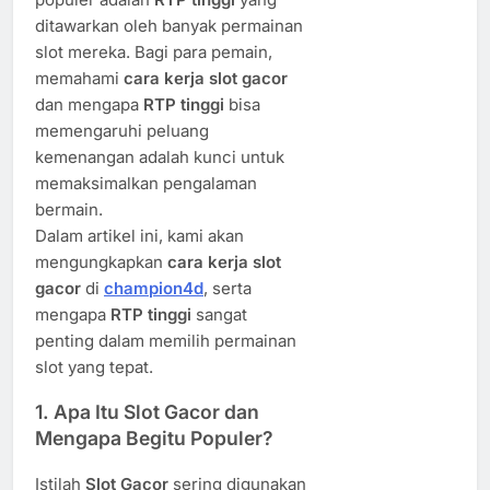
ditawarkan oleh banyak permainan
slot mereka. Bagi para pemain,
memahami
cara kerja slot gacor
dan mengapa
RTP tinggi
bisa
memengaruhi peluang
kemenangan adalah kunci untuk
memaksimalkan pengalaman
bermain.
Dalam artikel ini, kami akan
mengungkapkan
cara kerja slot
gacor
di
champion4d
, serta
mengapa
RTP tinggi
sangat
penting dalam memilih permainan
slot yang tepat.
1.
Apa Itu Slot Gacor dan
Mengapa Begitu Populer?
Istilah
Slot Gacor
sering digunakan