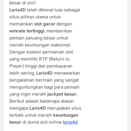
besar di sini!
Laris4D
telah dikenal luas sebagai
situs pilihan utama untuk
memainkan
slot gacor
dengan
winrate tertinggi
, memberikan
pemain peluang besar untuk
meraih keuntungan maksimal.
Dengan koleksi permainan slot
yang memiliki RTP (Return to
Player) tinggi dan pembayaran
lebih sering,
Laris4D
menawarkan
pengalaman bermain yang sangat
menguntungkan bagi para pemain
yang ingin meraih
jackpot besar
.
Berikut adalah beberapa alasan
mengapa
Laris4D
merupakan situs
terbaik untuk meraih
keuntungan
besar
di dunia slot online
laris4d
.