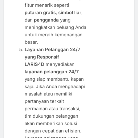
fitur menarik seperti
putaran gratis
,
simbol liar
,
dan
pengganda
yang
meningkatkan peluang Anda
untuk meraih kemenangan
besar.
Layanan Pelanggan 24/7
yang Responsif
LARIS4D
menyediakan
layanan pelanggan 24/7
yang siap membantu kapan
saja. Jika Anda menghadapi
masalah atau memiliki
pertanyaan terkait
permainan atau transaksi,
tim dukungan pelanggan
akan memberikan solusi
dengan cepat dan efisien.