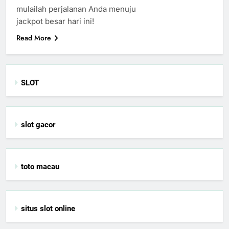
mulailah perjalanan Anda menuju
jackpot besar hari ini!
Read More
SLOT
slot gacor
toto macau
situs slot online