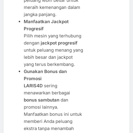
peluang lebih besar untuk
meraih kemenangan dalam
jangka panjang.
Manfaatkan Jackpot
Progresif
Pilih mesin yang terhubung
dengan
jackpot progresif
untuk peluang menang yang
lebih besar dan jackpot
yang terus berkembang.
Gunakan Bonus dan
Promosi
LARIS4D
sering
menawarkan berbagai
bonus sambutan
dan
promosi lainnya.
Manfaatkan bonus ini untuk
memberi Anda peluang
ekstra tanpa menambah