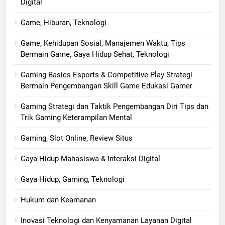
Digital
Game, Hiburan, Teknologi
Game, Kehidupan Sosial, Manajemen Waktu, Tips
Bermain Game, Gaya Hidup Sehat, Teknologi
Gaming Basics Esports & Competitive Play Strategi
Bermain Pengembangan Skill Game Edukasi Gamer
Gaming Strategi dan Taktik Pengembangan Diri Tips dan
Trik Gaming Keterampilan Mental
Gaming, Slot Online, Review Situs
Gaya Hidup Mahasiswa & Interaksi Digital
Gaya Hidup, Gaming, Teknologi
Hukum dan Keamanan
Inovasi Teknologi dan Kenyamanan Layanan Digital