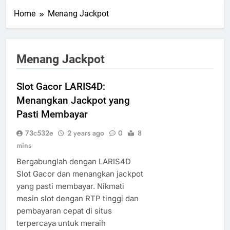
Home
Menang Jackpot
Menang Jackpot
Slot Gacor LARIS4D:
Menangkan Jackpot yang
Pasti Membayar
73c532e
2 years ago
0
8
mins
Bergabunglah dengan LARIS4D
Slot Gacor dan menangkan jackpot
yang pasti membayar. Nikmati
mesin slot dengan RTP tinggi dan
pembayaran cepat di situs
terpercaya untuk meraih