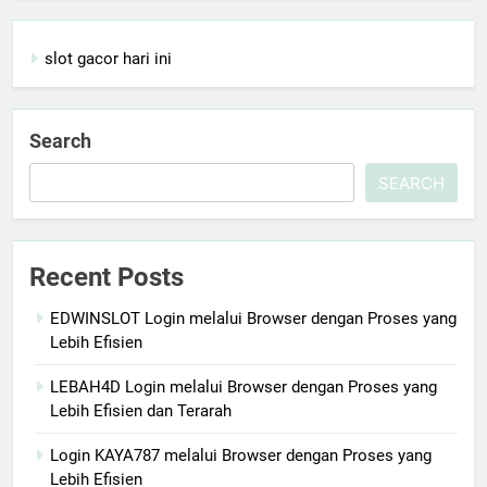
slot gacor hari ini
Search
SEARCH
Recent Posts
EDWINSLOT Login melalui Browser dengan Proses yang
Lebih Efisien
LEBAH4D Login melalui Browser dengan Proses yang
Lebih Efisien dan Terarah
Login KAYA787 melalui Browser dengan Proses yang
Lebih Efisien