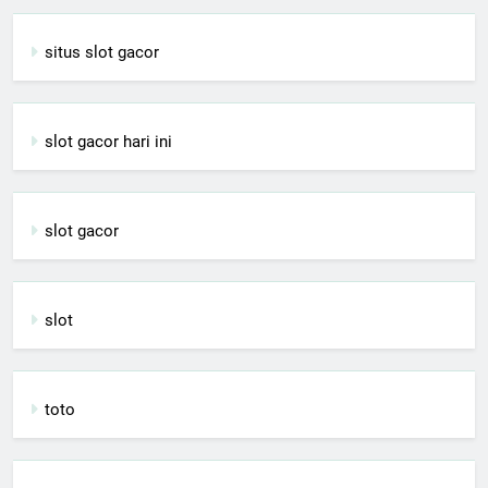
situs slot gacor
slot gacor hari ini
slot gacor
slot
toto