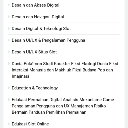
Desain dan Akses Digital
Desain dan Navigasi Digital
Desain Digital & Teknologi Slot
Desain UI/UX & Pengalaman Pengguna
Desain UI/UX Situs Slot
Dunia Pokémon Studi Karakter Fiksi Ekologi Dunia Fiksi
Interaksi Manusia dan Makhluk Fiksi Budaya Pop dan
Imajinasi
Education & Technology
Edukasi Permainan Digital Analisis Mekanisme Game
Pengalaman Pengguna dan UX Manajemen Risiko
Bermain Panduan Pemilihan Permainan
Edukasi Slot Online