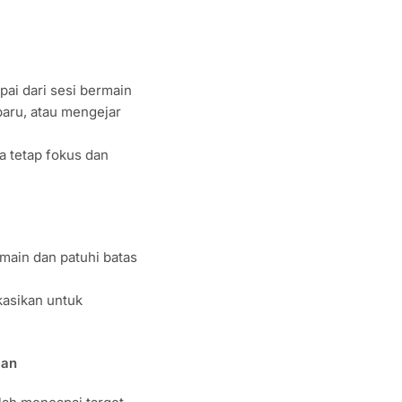
ai dari sesi bermain
baru, atau mengejar
 tetap fokus dan
main dan patuhi batas
asikan untuk
ian