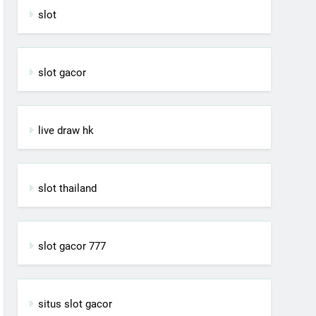
slot
slot gacor
live draw hk
slot thailand
slot gacor 777
situs slot gacor