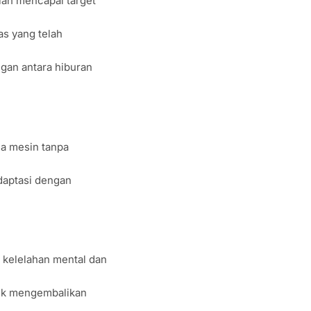
lah mencapai target
s yang telah
an antara hiburan
la mesin tanpa
aptasi dengan
 kelelahan mental dan
tuk mengembalikan