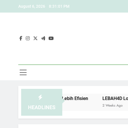
Skip
August 6, 2026
8:31:02 PM
to
content
Blu
Nikmati S
an Proses yang Lebih Efisien
LEBAH4D Login melalui B
2 Weeks Ago
HEADLINES