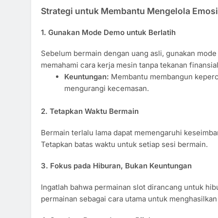
Strategi untuk Membantu Mengelola Emosi
1. Gunakan Mode Demo untuk Berlatih
Sebelum bermain dengan uang asli, gunakan mode
memahami cara kerja mesin tanpa tekanan finansial
Keuntungan:
Membantu membangun kepercay
mengurangi kecemasan.
2. Tetapkan Waktu Bermain
Bermain terlalu lama dapat memengaruhi keseimba
Tetapkan batas waktu untuk setiap sesi bermain.
3. Fokus pada Hiburan, Bukan Keuntungan
Ingatlah bahwa permainan slot dirancang untuk hib
permainan sebagai cara utama untuk menghasilkan