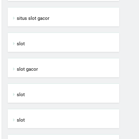
situs slot gacor
slot
slot gacor
slot
slot