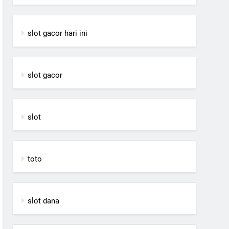
slot gacor hari ini
slot gacor
slot
toto
slot dana