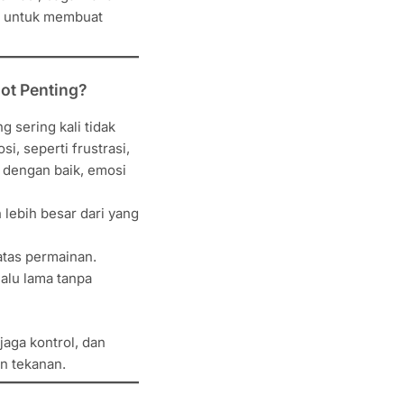
gi untuk membuat
ot Penting?
 sering kali tidak
i, seperti frustrasi,
a dengan baik, emosi
 lebih besar dari yang
atas permainan.
alu lama tanpa
aga kontrol, dan
n tekanan.