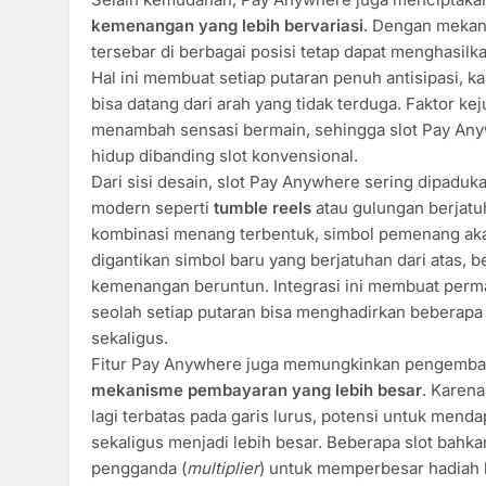
kemenangan yang lebih bervariasi
. Dengan mekani
tersebar di berbagai posisi tetap dapat menghasil
Hal ini membuat setiap putaran penuh antisipasi, 
bisa datang dari arah yang tidak terduga. Faktor kej
menambah sensasi bermain, sehingga slot Pay Any
hidup dibanding slot konvensional.
Dari sisi desain, slot Pay Anywhere sering dipaduk
modern seperti
tumble reels
atau gulungan berjatuh
kombinasi menang terbentuk, simbol pemenang aka
digantikan simbol baru yang berjatuhan dari atas,
kemenangan beruntun. Integrasi ini membuat perma
seolah setiap putaran bisa menghadirkan beberap
sekaligus.
Fitur Pay Anywhere juga memungkinkan pengemb
mekanisme pembayaran yang lebih besar
. Karen
lagi terbatas pada garis lurus, potensi untuk mend
sekaligus menjadi lebih besar. Beberapa slot bah
pengganda (
multiplier
) untuk memperbesar hadiah 