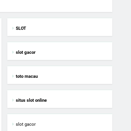
SLOT
slot gacor
toto macau
situs slot online
slot gacor