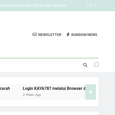
roses yang Lebih Efisien dan Terarah
wser dengan Proses yang Lebih Efisien
ahan saat Login KAYA787 secara Tepat
NEWSLETTER
RANDOM NEWS
ser dengan Proses yang Lebih Efisien
ne
roses yang Lebih Efisien dan Terarah
ine. Pengalaman Tak Terlupakan Di Pulau Yang Indah.
wser dengan Proses yang Lebih Efisien
ahan saat Login KAYA787 secara Tepat
Login KAYA787 melalui Browser dengan Proses yang Lebih Ef
2 Weeks Ago