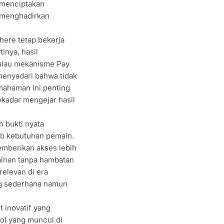
 menciptakan
 menghadirkan
here tetap bekerja
rtinya, hasil
Walau mekanisme Pay
menyadari bahwa tidak
mahaman ini penting
ekadar mengejar hasil
h bukti nyata
ab kebutuhan pemain.
emberikan akses lebih
mainan tanpa hambatan
relevan di era
ng sederhana namun
t inovatif yang
l yang muncul di