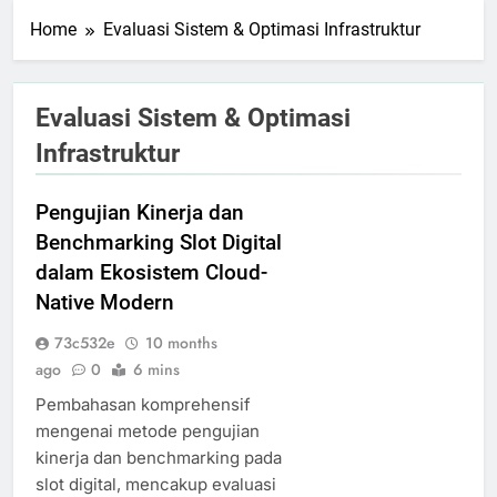
Home
Evaluasi Sistem & Optimasi Infrastruktur
Evaluasi Sistem & Optimasi
Infrastruktur
Pengujian Kinerja dan
Benchmarking Slot Digital
dalam Ekosistem Cloud-
Native Modern
73c532e
10 months
ago
0
6 mins
Pembahasan komprehensif
mengenai metode pengujian
kinerja dan benchmarking pada
slot digital, mencakup evaluasi