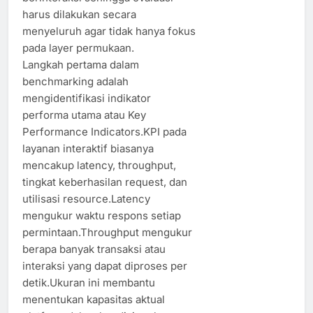
harus dilakukan secara
menyeluruh agar tidak hanya fokus
pada layer permukaan.
Langkah pertama dalam
benchmarking adalah
mengidentifikasi indikator
performa utama atau Key
Performance Indicators.KPI pada
layanan interaktif biasanya
mencakup latency, throughput,
tingkat keberhasilan request, dan
utilisasi resource.Latency
mengukur waktu respons setiap
permintaan.Throughput mengukur
berapa banyak transaksi atau
interaksi yang dapat diproses per
detik.Ukuran ini membantu
menentukan kapasitas aktual