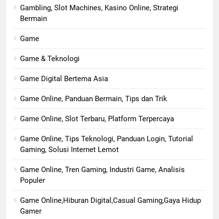
Gambling, Slot Machines, Kasino Online, Strategi
Bermain
Game
Game & Teknologi
Game Digital Bertema Asia
Game Online, Panduan Bermain, Tips dan Trik
Game Online, Slot Terbaru, Platform Terpercaya
Game Online, Tips Teknologi, Panduan Login, Tutorial
Gaming, Solusi Internet Lemot
Game Online, Tren Gaming, Industri Game, Analisis
Populer
Game Online,Hiburan Digital,Casual Gaming,Gaya Hidup
Gamer