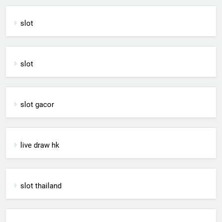
slot
slot
slot gacor
live draw hk
slot thailand