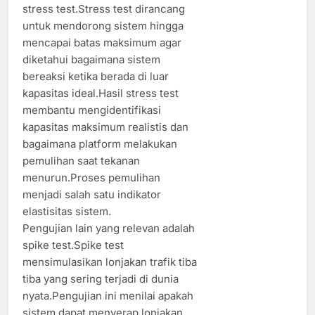
stress test.Stress test dirancang
untuk mendorong sistem hingga
mencapai batas maksimum agar
diketahui bagaimana sistem
bereaksi ketika berada di luar
kapasitas ideal.Hasil stress test
membantu mengidentifikasi
kapasitas maksimum realistis dan
bagaimana platform melakukan
pemulihan saat tekanan
menurun.Proses pemulihan
menjadi salah satu indikator
elastisitas sistem.
Pengujian lain yang relevan adalah
spike test.Spike test
mensimulasikan lonjakan trafik tiba
tiba yang sering terjadi di dunia
nyata.Pengujian ini menilai apakah
sistem dapat menyerap lonjakan