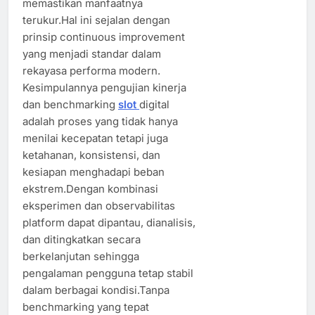
memastikan manfaatnya
terukur.Hal ini sejalan dengan
prinsip continuous improvement
yang menjadi standar dalam
rekayasa performa modern.
Kesimpulannya pengujian kinerja
dan benchmarking
slot
digital
adalah proses yang tidak hanya
menilai kecepatan tetapi juga
ketahanan, konsistensi, dan
kesiapan menghadapi beban
ekstrem.Dengan kombinasi
eksperimen dan observabilitas
platform dapat dipantau, dianalisis,
dan ditingkatkan secara
berkelanjutan sehingga
pengalaman pengguna tetap stabil
dalam berbagai kondisi.Tanpa
benchmarking yang tepat