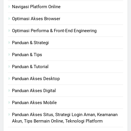
Navigasi Platform Online
Optimasi Akses Browser
Optimasi Performa & Front-End Engineering
Panduan & Strategi
Panduan & Tips
Panduan & Tutorial
Panduan Akses Desktop
Panduan Akses Digital
Panduan Akses Mobile
Panduan Akses Situs, Strategi Login Aman, Keamanan
Akun, Tips Bermain Online, Teknologi Platform