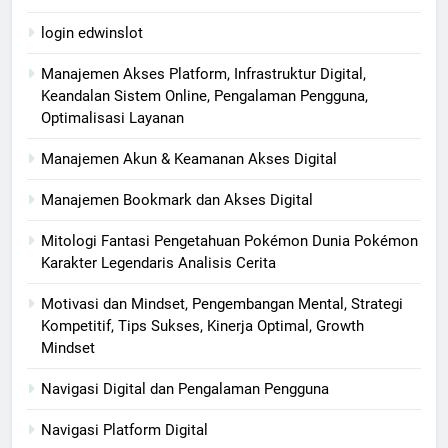
login edwinslot
Manajemen Akses Platform, Infrastruktur Digital,
Keandalan Sistem Online, Pengalaman Pengguna,
Optimalisasi Layanan
Manajemen Akun & Keamanan Akses Digital
Manajemen Bookmark dan Akses Digital
Mitologi Fantasi Pengetahuan Pokémon Dunia Pokémon
Karakter Legendaris Analisis Cerita
Motivasi dan Mindset, Pengembangan Mental, Strategi
Kompetitif, Tips Sukses, Kinerja Optimal, Growth
Mindset
Navigasi Digital dan Pengalaman Pengguna
Navigasi Platform Digital