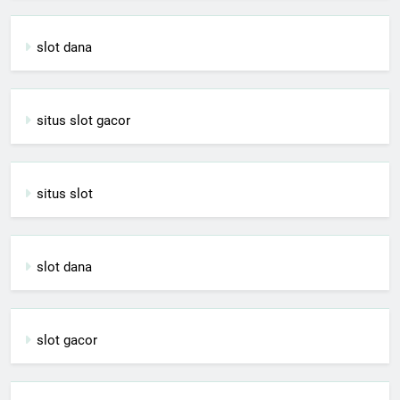
slot dana
situs slot gacor
situs slot
slot dana
slot gacor