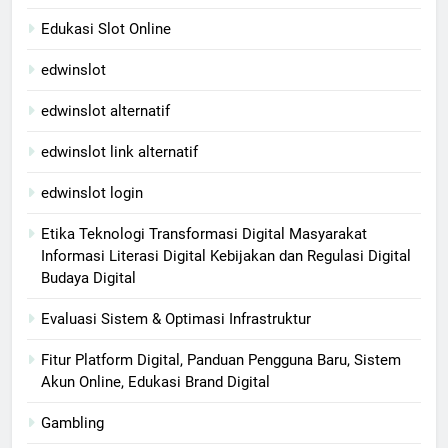
Edukasi Slot Online
edwinslot
edwinslot alternatif
edwinslot link alternatif
edwinslot login
Etika Teknologi Transformasi Digital Masyarakat
Informasi Literasi Digital Kebijakan dan Regulasi Digital
Budaya Digital
Evaluasi Sistem & Optimasi Infrastruktur
Fitur Platform Digital, Panduan Pengguna Baru, Sistem
Akun Online, Edukasi Brand Digital
Gambling