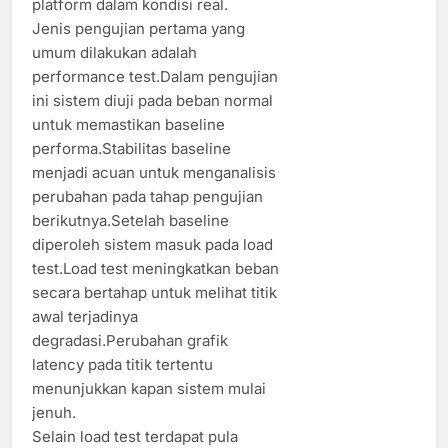
platform dalam kondisi real.
Jenis pengujian pertama yang
umum dilakukan adalah
performance test.Dalam pengujian
ini sistem diuji pada beban normal
untuk memastikan baseline
performa.Stabilitas baseline
menjadi acuan untuk menganalisis
perubahan pada tahap pengujian
berikutnya.Setelah baseline
diperoleh sistem masuk pada load
test.Load test meningkatkan beban
secara bertahap untuk melihat titik
awal terjadinya
degradasi.Perubahan grafik
latency pada titik tertentu
menunjukkan kapan sistem mulai
jenuh.
Selain load test terdapat pula