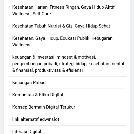
Kesehatan Harian, Fitness Ringan, Gaya Hidup Aktif,
Wellness, Self-Care
Kesehatan Tubuh Nutrisi & Gizi Gaya Hidup Sehat
Kesehatan, Gaya Hidup, Edukasi Publik, Kebugaran,
Wellness
keuangan & investasi, mindset & motivasi,
pengembangan pribadi, strategi hidup, kesehatan mental
& finansial, produktivitas & efisiensi
Keuangan Pribadi
Komunitas & Etika Digital
Konsep Bermain Digital Terukur
link alternatif edwinslot
Literasi Digital