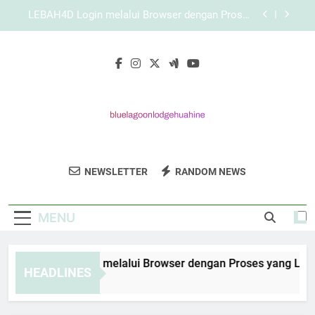
Skip
Login KAYA787 melalui Browser dengan Proses
to
yang Lebih Efisien
content
Panduan Mengatasi Notifikasi Kesalahan saat
Login KAYA787 secara Tepat
EDWINSLOT Login melalui Browser dengan
Proses yang Lebih Efisien
LEBAH4D Login melalui Browser dengan Proses
yang Lebih Efisien dan Terarah
Login KAYA787 melalui Browser dengan Proses
yang Lebih Efisien
Blue Lagoon
Nikmati Suasana Eksotis Dengan
Panduan Mengatasi Notifikasi Kesalahan saat
NEWSLETTER
RANDOM NEWS
Lodge Huahine
Login KAYA787 secara Tepat
Penginapan Di Blue Lagoon Lodge Huahine.
Pengalaman Tak Terlupakan Di Pulau Yang
MENU
Indah.
WINSLOT Login melalui Browser dengan Proses yang Lebih Ef
HEADLINES
Weeks Ago