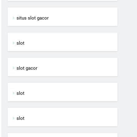
situs slot gacor
slot
slot gacor
slot
slot