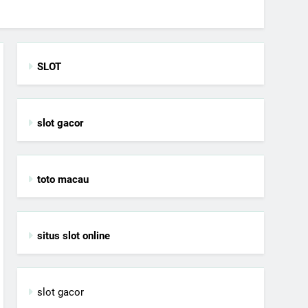
SLOT
slot gacor
toto macau
situs slot online
slot gacor