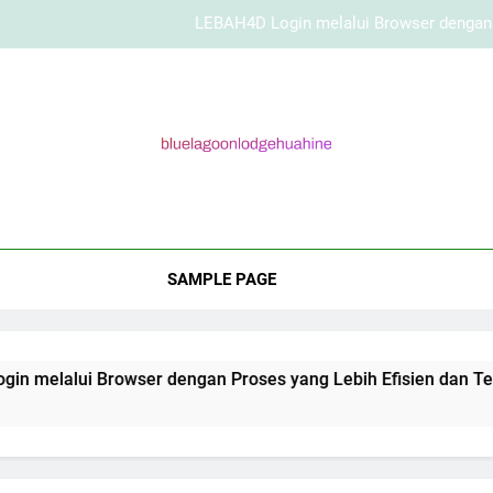
LEBAH4D Login melalui Browser dengan P
Login KAYA787 melalui Bro
Panduan Mengatasi Notifikasi Kesal
EDWINSLOT Login melalui Brow
e Lagoon Lodge Huahi
LEBAH4D Login melalui Browser dengan P
uasana Eksotis Dengan Penginapan Di Blue Lagoon Lodge Huah
Login KAYA787 melalui Bro
SAMPLE PAGE
Panduan Mengatasi Notifikasi Kesal
Browser dengan Proses yang Lebih Efisien dan Terarah