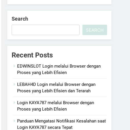
Search
SEARCH
Recent Posts
EDWINSLOT Login melalui Browser dengan
Proses yang Lebih Efisien
LEBAH4D Login melalui Browser dengan
Proses yang Lebih Efisien dan Terarah
Login KAYA787 melalui Browser dengan
Proses yang Lebih Efisien
Panduan Mengatasi Notifikasi Kesalahan saat
Login KAYA787 secara Tepat