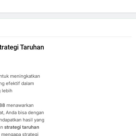
ategi Taruhan
ntuk meningkatkan
ng efektif dalam
 lebih
88
menawarkan
at, Anda bisa dengan
ndapatkan hasil yang
an
strategi taruhan
s mengapa strategi