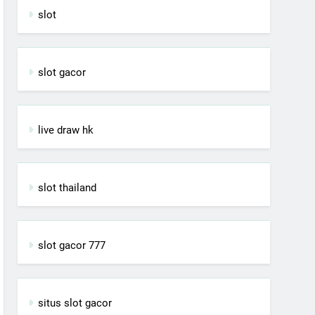
slot
slot gacor
live draw hk
slot thailand
slot gacor 777
situs slot gacor