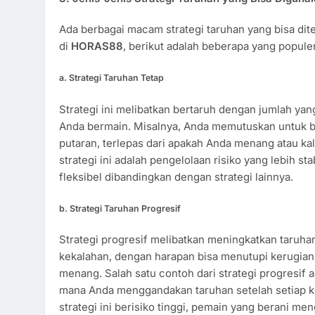
Ada berbagai macam strategi taruhan yang bisa dit
di
HORAS88
, berikut adalah beberapa yang populer
a. Strategi Taruhan Tetap
Strategi ini melibatkan bertaruh dengan jumlah yang
Anda bermain. Misalnya, Anda memutuskan untuk be
putaran, terlepas dari apakah Anda menang atau ka
strategi ini adalah pengelolaan risiko yang lebih st
fleksibel dibandingkan dengan strategi lainnya.
b. Strategi Taruhan Progresif
Strategi progresif melibatkan meningkatkan taruha
kekalahan, dengan harapan bisa menutupi kerugian 
menang. Salah satu contoh dari strategi progresif 
mana Anda menggandakan taruhan setelah setiap 
strategi ini berisiko tinggi, pemain yang berani men