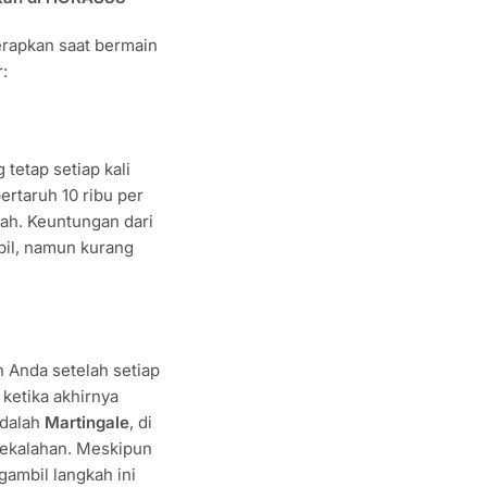
erapkan saat bermain
:
 tetap setiap kali
rtaruh 10 ribu per
lah. Keuntungan dari
abil, namun kurang
n Anda setelah setiap
ketika akhirnya
adalah
Martingale
, di
kekalahan. Meskipun
gambil langkah ini