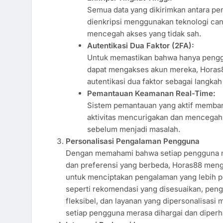
Semua data yang dikirimkan antara pe
dienkripsi menggunakan teknologi can
mencegah akses yang tidak sah.
Autentikasi Dua Faktor (2FA):
Untuk memastikan bahwa hanya pengg
dapat mengakses akun mereka, Hora
autentikasi dua faktor sebagai langk
Pemantauan Keamanan Real-Time:
Sistem pemantauan yang aktif memba
aktivitas mencurigakan dan mencegah
sebelum menjadi masalah.
Personalisasi Pengalaman Pengguna
Dengan memahami bahwa setiap pengguna m
dan preferensi yang berbeda, Horas88 meng
untuk menciptakan pengalaman yang lebih per
seperti rekomendasi yang disesuaikan, peng
fleksibel, dan layanan yang dipersonalisasi
setiap pengguna merasa dihargai dan diperh