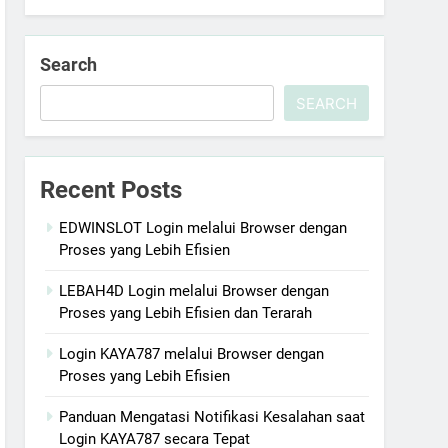
Search
SEARCH
Recent Posts
EDWINSLOT Login melalui Browser dengan
Proses yang Lebih Efisien
LEBAH4D Login melalui Browser dengan
Proses yang Lebih Efisien dan Terarah
Login KAYA787 melalui Browser dengan
Proses yang Lebih Efisien
Panduan Mengatasi Notifikasi Kesalahan saat
Login KAYA787 secara Tepat