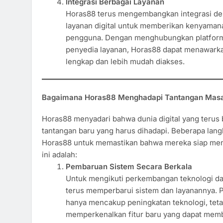
Integrasi Berbagai Layanan
Horas88 terus mengembangkan integrasi de
layanan digital untuk memberikan kenyaman
pengguna. Dengan menghubungkan platform
penyedia layanan, Horas88 dapat menawarkan
lengkap dan lebih mudah diakses.
Bagaimana Horas88 Menghadapi Tantangan Mas
Horas88 menyadari bahwa dunia digital yang ter
tantangan baru yang harus dihadapi. Beberapa lang
Horas88 untuk memastikan bahwa mereka siap men
ini adalah:
Pembaruan Sistem Secara Berkala
Untuk mengikuti perkembangan teknologi da
terus memperbarui sistem dan layanannya. P
hanya mencakup peningkatan teknologi, teta
memperkenalkan fitur baru yang dapat memb