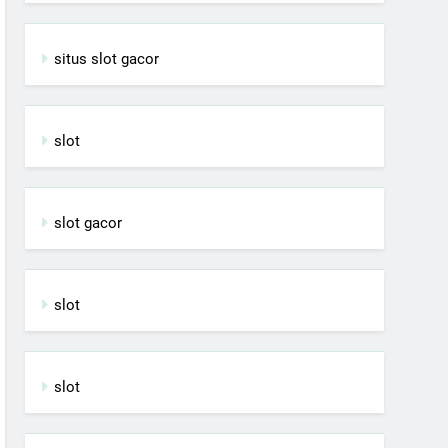
situs slot gacor
slot
slot gacor
slot
slot