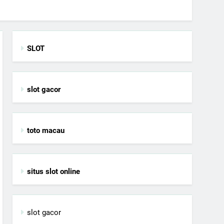
SLOT
slot gacor
toto macau
situs slot online
slot gacor