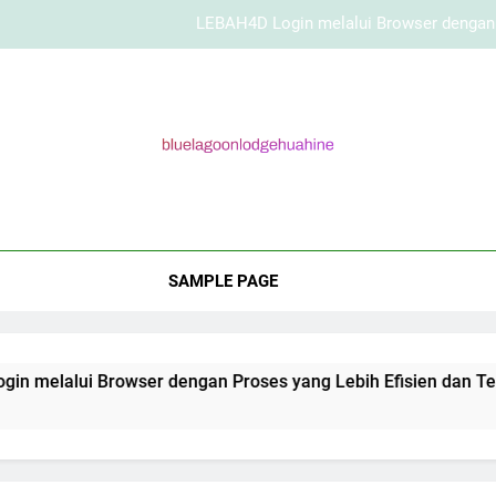
LEBAH4D Login melalui Browser dengan P
Login KAYA787 melalui Bro
Panduan Mengatasi Notifikasi Kesal
EDWINSLOT Login melalui Brow
e Lagoon Lodge Huahi
LEBAH4D Login melalui Browser dengan P
uasana Eksotis Dengan Penginapan Di Blue Lagoon Lodge Huah
Login KAYA787 melalui Bro
SAMPLE PAGE
Panduan Mengatasi Notifikasi Kesal
Browser dengan Proses yang Lebih Efisien dan Terarah