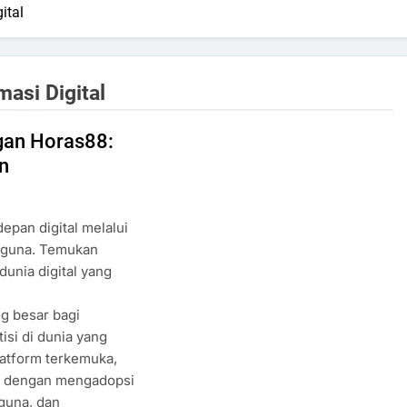
ital
masi Digital
gan Horas88:
n
pan digital melalui
gguna. Temukan
unia digital yang
g besar bagi
isi di dunia yang
platform terkemuka,
n dengan mengadopsi
guna, dan