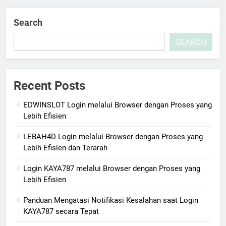
Search
SEARCH
Recent Posts
EDWINSLOT Login melalui Browser dengan Proses yang
Lebih Efisien
LEBAH4D Login melalui Browser dengan Proses yang
Lebih Efisien dan Terarah
Login KAYA787 melalui Browser dengan Proses yang
Lebih Efisien
Panduan Mengatasi Notifikasi Kesalahan saat Login
KAYA787 secara Tepat