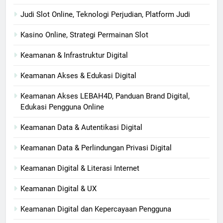
Judi Slot Online, Teknologi Perjudian, Platform Judi
Kasino Online, Strategi Permainan Slot
Keamanan & Infrastruktur Digital
Keamanan Akses & Edukasi Digital
Keamanan Akses LEBAH4D, Panduan Brand Digital,
Edukasi Pengguna Online
Keamanan Data & Autentikasi Digital
Keamanan Data & Perlindungan Privasi Digital
Keamanan Digital & Literasi Internet
Keamanan Digital & UX
Keamanan Digital dan Kepercayaan Pengguna