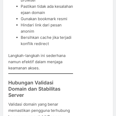
browser
Pastikan tidak ada kesalahan
ejaan domain
Gunakan bookmark resmi
Hindari link dari pesan
anonim
Bersihkan cache jika terjadi
konflik redirect
Langkah-langkah ini sederhana
namun efektif dalam menjaga
keamanan akses.
Hubungan Validasi
Domain dan Stabilitas
Server
Validasi domain yang benar
memastikan pengguna terhubung