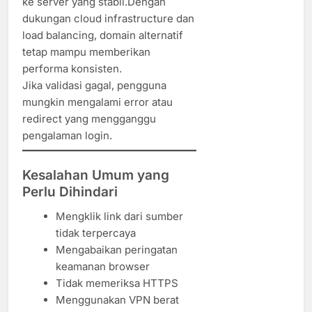
ke server yang stabil.Dengan
dukungan cloud infrastructure dan
load balancing, domain alternatif
tetap mampu memberikan
performa konsisten.
Jika validasi gagal, pengguna
mungkin mengalami error atau
redirect yang mengganggu
pengalaman login.
Kesalahan Umum yang
Perlu Dihindari
Mengklik link dari sumber
tidak terpercaya
Mengabaikan peringatan
keamanan browser
Tidak memeriksa HTTPS
Menggunakan VPN berat