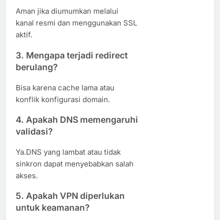
Aman jika diumumkan melalui
kanal resmi dan menggunakan SSL
aktif.
3. Mengapa terjadi redirect
berulang?
Bisa karena cache lama atau
konflik konfigurasi domain.
4. Apakah DNS memengaruhi
validasi?
Ya.DNS yang lambat atau tidak
sinkron dapat menyebabkan salah
akses.
5. Apakah VPN diperlukan
untuk keamanan?