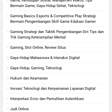
Game, Kehidupan Sosial, Manajemen Waktu, Tips
Bermain Game, Gaya Hidup Sehat, Teknologi
Gaming Basics Esports & Competitive Play Strategi
Bermain Pengembangan Skill Game Edukasi Gamer
Gaming Strategi dan Taktik Pengembangan Diri Tips dan
Trik Gaming Keterampilan Mental
Gaming, Slot Online, Review Situs
Gaya Hidup Mahasiswa & Interaksi Digital
Gaya Hidup, Gaming, Teknologi
Hukum dan Keamanan
Inovasi Teknologi dan Kenyamanan Layanan Digital
Interpretasi Error dan Pemulihan Autentikasi
Judi Online