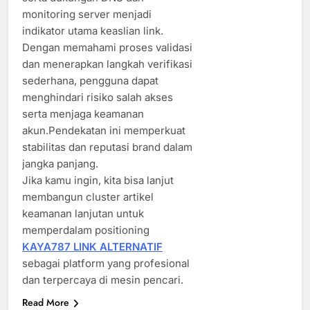
monitoring server menjadi
indikator utama keaslian link.
Dengan memahami proses validasi
dan menerapkan langkah verifikasi
sederhana, pengguna dapat
menghindari risiko salah akses
serta menjaga keamanan
akun.Pendekatan ini memperkuat
stabilitas dan reputasi brand dalam
jangka panjang.
Jika kamu ingin, kita bisa lanjut
membangun cluster artikel
keamanan lanjutan untuk
memperdalam positioning
KAYA787 LINK ALTERNATIF
sebagai platform yang profesional
dan terpercaya di mesin pencari.
Read More