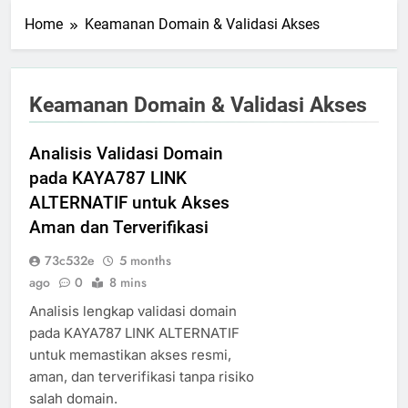
Home
Keamanan Domain & Validasi Akses
Keamanan Domain & Validasi Akses
Analisis Validasi Domain
pada KAYA787 LINK
ALTERNATIF untuk Akses
Aman dan Terverifikasi
73c532e
5 months
ago
0
8 mins
Analisis lengkap validasi domain
pada KAYA787 LINK ALTERNATIF
untuk memastikan akses resmi,
aman, dan terverifikasi tanpa risiko
salah domain.