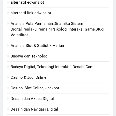
alternatif edwinslot
alternatif link edwinslot
Analisis Pola Permainan,Dinamika Sistem
Digital,Perilaku Pemain,Psikologi Interaksi Game,Studi
Volatilitas
Analisis Slot & Statistik Harian
Budaya dan Teknologi
Budaya Digital, Teknologi Interaktif, Desain Game
Casino & Judi Online
Casino, Slot Online, Jackpot
Desain dan Akses Digital
Desain dan Navigasi Digital