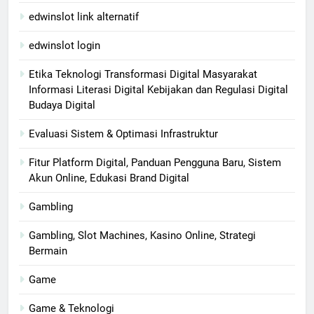
edwinslot link alternatif
edwinslot login
Etika Teknologi Transformasi Digital Masyarakat
Informasi Literasi Digital Kebijakan dan Regulasi Digital
Budaya Digital
Evaluasi Sistem & Optimasi Infrastruktur
Fitur Platform Digital, Panduan Pengguna Baru, Sistem
Akun Online, Edukasi Brand Digital
Gambling
Gambling, Slot Machines, Kasino Online, Strategi
Bermain
Game
Game & Teknologi