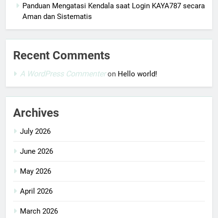
Panduan Mengatasi Kendala saat Login KAYA787 secara
Aman dan Sistematis
Recent Comments
A WordPress Commenter
on
Hello world!
Archives
July 2026
June 2026
May 2026
April 2026
March 2026