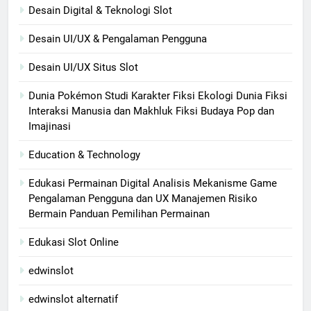
Desain Digital & Teknologi Slot
Desain UI/UX & Pengalaman Pengguna
Desain UI/UX Situs Slot
Dunia Pokémon Studi Karakter Fiksi Ekologi Dunia Fiksi
Interaksi Manusia dan Makhluk Fiksi Budaya Pop dan
Imajinasi
Education & Technology
Edukasi Permainan Digital Analisis Mekanisme Game
Pengalaman Pengguna dan UX Manajemen Risiko
Bermain Panduan Pemilihan Permainan
Edukasi Slot Online
edwinslot
edwinslot alternatif