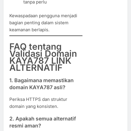
tanpa perlu
Kewaspadaan pengguna menjadi
bagian penting dalam sistem
keamanan berlapis.
FAQ tentang
Validasi Domain
KAYA787 LINK
ALTERNATIF
1. Bagaimana memastikan
domain KAYA787 asli?
Periksa HTTPS dan struktur
domain yang konsisten.
2. Apakah semua alternatif
resmi aman?