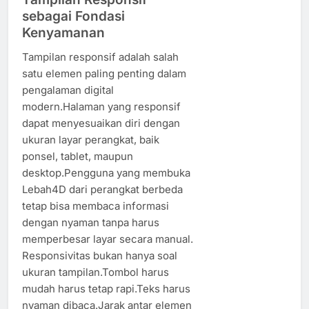
sebagai Fondasi
Kenyamanan
Tampilan responsif adalah salah
satu elemen paling penting dalam
pengalaman digital
modern.Halaman yang responsif
dapat menyesuaikan diri dengan
ukuran layar perangkat, baik
ponsel, tablet, maupun
desktop.Pengguna yang membuka
Lebah4D dari perangkat berbeda
tetap bisa membaca informasi
dengan nyaman tanpa harus
memperbesar layar secara manual.
Responsivitas bukan hanya soal
ukuran tampilan.Tombol harus
mudah harus tetap rapi.Teks harus
nyaman dibaca.Jarak antar elemen