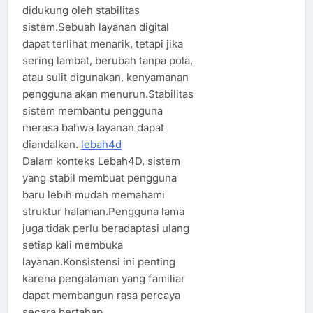
didukung oleh stabilitas
sistem.Sebuah layanan digital
dapat terlihat menarik, tetapi jika
sering lambat, berubah tanpa pola,
atau sulit digunakan, kenyamanan
pengguna akan menurun.Stabilitas
sistem membantu pengguna
merasa bahwa layanan dapat
diandalkan.
lebah4d
Dalam konteks Lebah4D, sistem
yang stabil membuat pengguna
baru lebih mudah memahami
struktur halaman.Pengguna lama
juga tidak perlu beradaptasi ulang
setiap kali membuka
layanan.Konsistensi ini penting
karena pengalaman yang familiar
dapat membangun rasa percaya
secara bertahap.