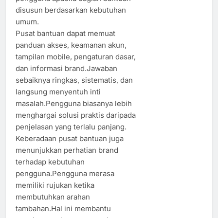
disusun berdasarkan kebutuhan
umum.
Pusat bantuan dapat memuat
panduan akses, keamanan akun,
tampilan mobile, pengaturan dasar,
dan informasi brand.Jawaban
sebaiknya ringkas, sistematis, dan
langsung menyentuh inti
masalah.Pengguna biasanya lebih
menghargai solusi praktis daripada
penjelasan yang terlalu panjang.
Keberadaan pusat bantuan juga
menunjukkan perhatian brand
terhadap kebutuhan
pengguna.Pengguna merasa
memiliki rujukan ketika
membutuhkan arahan
tambahan.Hal ini membantu