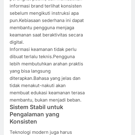
informasi brand terlihat konsisten
sebelum mengikuti instruksi apa
pun.Kebiasaan sederhana ini dapat
membantu pengguna menjaga
keamanan saat beraktivitas secara
digital.
Informasi keamanan tidak perlu
dibuat terlalu teknis.Pengguna
lebih membutuhkan arahan praktis
yang bisa langsung
diterapkan.Bahasa yang jelas dan
tidak menakut-nakuti akan
membuat edukasi keamanan terasa
membantu, bukan menjadi beban.
Sistem Stabil untuk
Pengalaman yang
Konsisten
Teknologi modern juga harus