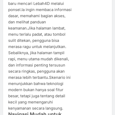
baru mencari Lebah4D melalui
ponsel.Ia ingin membaca informasi
dasar, memahami bagian akses,
dan melihat panduan
keamanan.Jika halaman lambat,
menu terlalu padat, atau tombol
sulit ditekan, pengguna bisa
merasa ragu untuk melanjutkan.
Sebaliknya, jika halaman tampil
rapi, menu utama mudah dikenali,
dan informasi penting tersusun
secara ringkas, pengguna akan
merasa lebih terbantu.Skenario ini
menunjukkan bahwa teknologi
modern bukan hanya soal fitur
besar, tetapi juga tentang detail
kecil yang memengaruhi
kenyamanan secara langsung.
Navigasi Mudah untuk