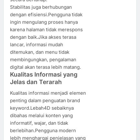
Stabilitas juga berhubungan
dengan efisiensi.Pengguna tidak
ingin mengulang proses hanya
karena halaman tidak merespons
dengan baik.Jika akses terasa
lancar, informasi mudah
ditemukan, dan menu tidak
membingungkan, pengalaman
digital akan terasa lebih matang.
Kualitas Informasi yang
Jelas dan Terarah
Kualitas informasi menjadi elemen
penting dalam penguatan brand
keyword.Lebah4D sebaiknya
dibahas melalui konten yang
informatif, wajar, dan tidak
berlebihan.Pengguna modern
lebih menghargai penjelasan yang