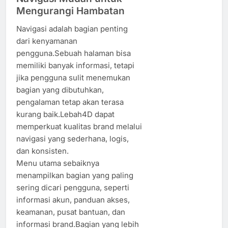
Mengurangi Hambatan
Navigasi adalah bagian penting
dari kenyamanan
pengguna.Sebuah halaman bisa
memiliki banyak informasi, tetapi
jika pengguna sulit menemukan
bagian yang dibutuhkan,
pengalaman tetap akan terasa
kurang baik.Lebah4D dapat
memperkuat kualitas brand melalui
navigasi yang sederhana, logis,
dan konsisten.
Menu utama sebaiknya
menampilkan bagian yang paling
sering dicari pengguna, seperti
informasi akun, panduan akses,
keamanan, pusat bantuan, dan
informasi brand.Bagian yang lebih