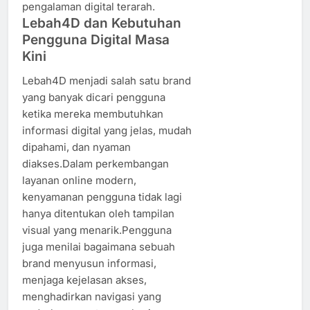
pengalaman digital terarah.
Lebah4D dan Kebutuhan
Pengguna Digital Masa
Kini
Lebah4D menjadi salah satu brand
yang banyak dicari pengguna
ketika mereka membutuhkan
informasi digital yang jelas, mudah
dipahami, dan nyaman
diakses.Dalam perkembangan
layanan online modern,
kenyamanan pengguna tidak lagi
hanya ditentukan oleh tampilan
visual yang menarik.Pengguna
juga menilai bagaimana sebuah
brand menyusun informasi,
menjaga kejelasan akses,
menghadirkan navigasi yang