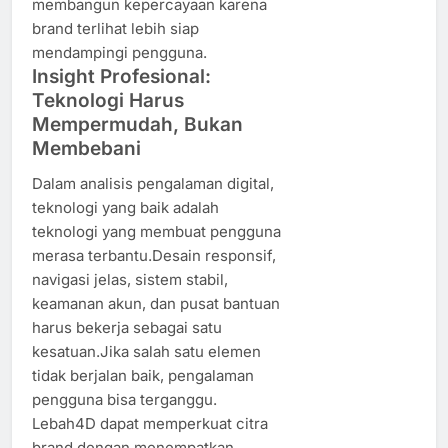
membangun kepercayaan karena
brand terlihat lebih siap
mendampingi pengguna.
Insight Profesional:
Teknologi Harus
Mempermudah, Bukan
Membebani
Dalam analisis pengalaman digital,
teknologi yang baik adalah
teknologi yang membuat pengguna
merasa terbantu.Desain responsif,
navigasi jelas, sistem stabil,
keamanan akun, dan pusat bantuan
harus bekerja sebagai satu
kesatuan.Jika salah satu elemen
tidak berjalan baik, pengalaman
pengguna bisa terganggu.
Lebah4D dapat memperkuat citra
brand dengan menempatkan