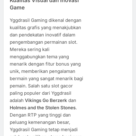
Kualitas Visual dan Inovasi
Game
Yggdrasil Gaming dikenal dengan
kualitas grafis yang menakjubkan
dan pendekatan inovatif dalam
pengembangan permainan slot.
Mereka sering kali
menggabungkan tema yang
menarik dengan fitur bonus yang
unik, memberikan pengalaman
bermain yang sangat menarik bagi
pemain. Salah satu slot gacor
paling populer dari Yggdrasil
adalah
Vikings Go Berzerk
dan
Holmes and the Stolen Stones
.
Dengan RTP yang tinggi dan
peluang kemenangan besar,
Yggdrasil Gaming tetap menjadi