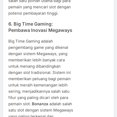
salah satu pilihan utama bagi para
pemain yang mencari slot dengan
potensi pembayaran tinggi.
6.
Big Time Gaming:
Pembawa Inovasi Megaways
Big Time Gaming adalah
pengembang game yang dikenal
dengan sistem Megaways, yang
memberikan lebih banyak cara
untuk menang dibandingkan
dengan slot tradisional. Sistem ini
memberikan peluang bagi pemain
untuk meraih kemenangan lebih
sering, menjadikannya salah satu
fitur yang paling dicari oleh para
pemain slot.
Bonanza
adalah salah
satu slot dengan sistem Megaways
yang paling terkenal dan