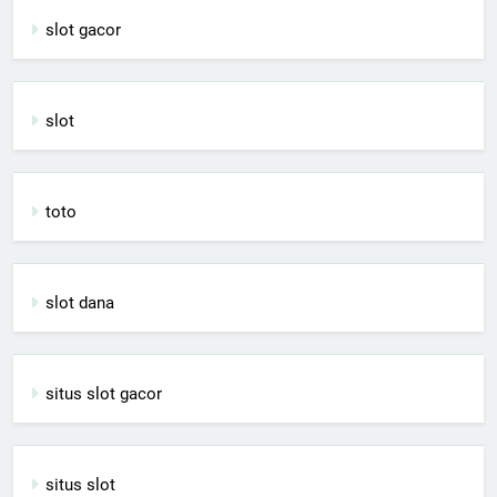
slot gacor
slot
toto
slot dana
situs slot gacor
situs slot