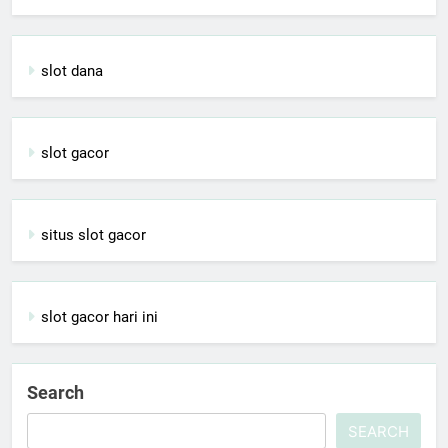
slot dana
slot gacor
situs slot gacor
slot gacor hari ini
Search
SEARCH