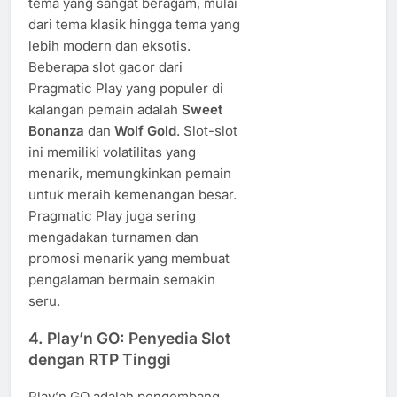
tema yang sangat beragam, mulai
dari tema klasik hingga tema yang
lebih modern dan eksotis.
Beberapa slot gacor dari
Pragmatic Play yang populer di
kalangan pemain adalah
Sweet
Bonanza
dan
Wolf Gold
. Slot-slot
ini memiliki volatilitas yang
menarik, memungkinkan pemain
untuk meraih kemenangan besar.
Pragmatic Play juga sering
mengadakan turnamen dan
promosi menarik yang membuat
pengalaman bermain semakin
seru.
4.
Play’n GO: Penyedia Slot
dengan RTP Tinggi
Play’n GO adalah pengembang