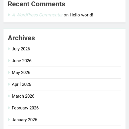
Recent Comments
A WordPress Commenter
on
Hello world!
Archives
July 2026
June 2026
May 2026
April 2026
March 2026
February 2026
January 2026