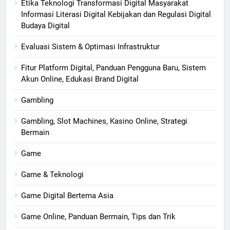
Etika Teknologi Transformasi Digital Masyarakat
Informasi Literasi Digital Kebijakan dan Regulasi Digital
Budaya Digital
Evaluasi Sistem & Optimasi Infrastruktur
Fitur Platform Digital, Panduan Pengguna Baru, Sistem
Akun Online, Edukasi Brand Digital
Gambling
Gambling, Slot Machines, Kasino Online, Strategi
Bermain
Game
Game & Teknologi
Game Digital Bertema Asia
Game Online, Panduan Bermain, Tips dan Trik