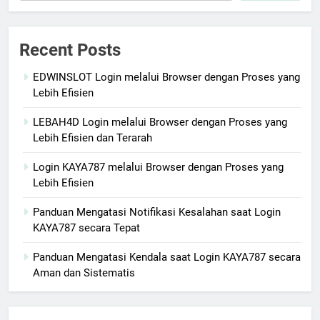
Recent Posts
EDWINSLOT Login melalui Browser dengan Proses yang
Lebih Efisien
LEBAH4D Login melalui Browser dengan Proses yang
Lebih Efisien dan Terarah
Login KAYA787 melalui Browser dengan Proses yang
Lebih Efisien
Panduan Mengatasi Notifikasi Kesalahan saat Login
KAYA787 secara Tepat
Panduan Mengatasi Kendala saat Login KAYA787 secara
Aman dan Sistematis