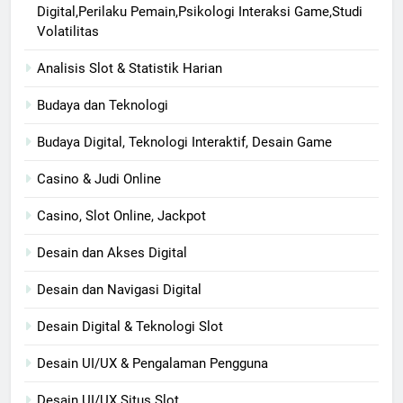
Digital,Perilaku Pemain,Psikologi Interaksi Game,Studi
Volatilitas
Analisis Slot & Statistik Harian
Budaya dan Teknologi
Budaya Digital, Teknologi Interaktif, Desain Game
Casino & Judi Online
Casino, Slot Online, Jackpot
Desain dan Akses Digital
Desain dan Navigasi Digital
Desain Digital & Teknologi Slot
Desain UI/UX & Pengalaman Pengguna
Desain UI/UX Situs Slot