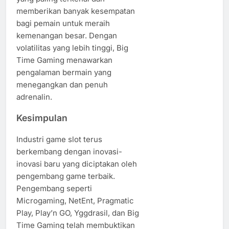
memberikan banyak kesempatan
bagi pemain untuk meraih
kemenangan besar. Dengan
volatilitas yang lebih tinggi, Big
Time Gaming menawarkan
pengalaman bermain yang
menegangkan dan penuh
adrenalin.
Kesimpulan
Industri game slot terus
berkembang dengan inovasi-
inovasi baru yang diciptakan oleh
pengembang game terbaik.
Pengembang seperti
Microgaming, NetEnt, Pragmatic
Play, Play’n GO, Yggdrasil, dan Big
Time Gaming telah membuktikan