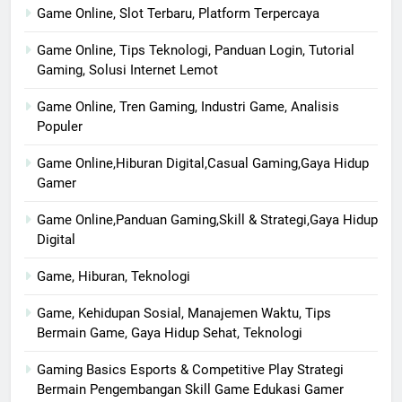
Game Online, Slot Terbaru, Platform Terpercaya
Game Online, Tips Teknologi, Panduan Login, Tutorial
Gaming, Solusi Internet Lemot
Game Online, Tren Gaming, Industri Game, Analisis
Populer
Game Online,Hiburan Digital,Casual Gaming,Gaya Hidup
Gamer
Game Online,Panduan Gaming,Skill & Strategi,Gaya Hidup
Digital
Game, Hiburan, Teknologi
Game, Kehidupan Sosial, Manajemen Waktu, Tips
Bermain Game, Gaya Hidup Sehat, Teknologi
Gaming Basics Esports & Competitive Play Strategi
Bermain Pengembangan Skill Game Edukasi Gamer