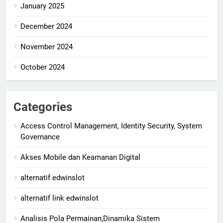
January 2025
December 2024
November 2024
October 2024
Categories
Access Control Management, Identity Security, System
Governance
Akses Mobile dan Keamanan Digital
alternatif edwinslot
alternatif link edwinslot
Analisis Pola Permainan,Dinamika Sistem