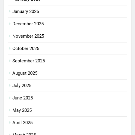
January 2026
December 2025
November 2025
October 2025
September 2025
August 2025
July 2025
June 2025
May 2025
April 2025
March 2025