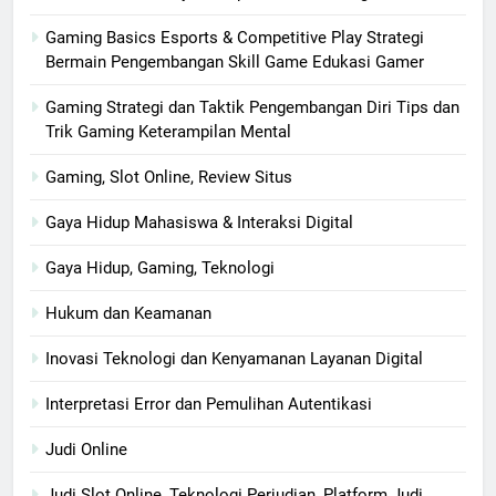
Gaming Basics Esports & Competitive Play Strategi
Bermain Pengembangan Skill Game Edukasi Gamer
Gaming Strategi dan Taktik Pengembangan Diri Tips dan
Trik Gaming Keterampilan Mental
Gaming, Slot Online, Review Situs
Gaya Hidup Mahasiswa & Interaksi Digital
Gaya Hidup, Gaming, Teknologi
Hukum dan Keamanan
Inovasi Teknologi dan Kenyamanan Layanan Digital
Interpretasi Error dan Pemulihan Autentikasi
Judi Online
Judi Slot Online, Teknologi Perjudian, Platform Judi