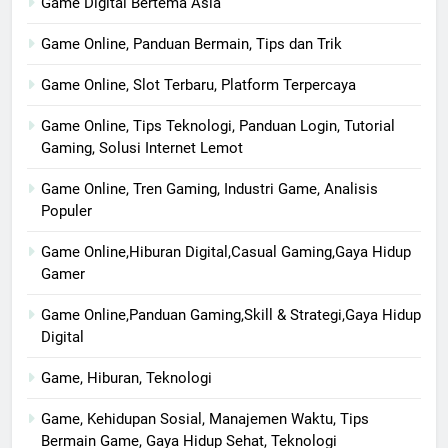
Game Digital Bertema Asia
Game Online, Panduan Bermain, Tips dan Trik
Game Online, Slot Terbaru, Platform Terpercaya
Game Online, Tips Teknologi, Panduan Login, Tutorial
Gaming, Solusi Internet Lemot
Game Online, Tren Gaming, Industri Game, Analisis
Populer
Game Online,Hiburan Digital,Casual Gaming,Gaya Hidup
Gamer
Game Online,Panduan Gaming,Skill & Strategi,Gaya Hidup
Digital
Game, Hiburan, Teknologi
Game, Kehidupan Sosial, Manajemen Waktu, Tips
Bermain Game, Gaya Hidup Sehat, Teknologi