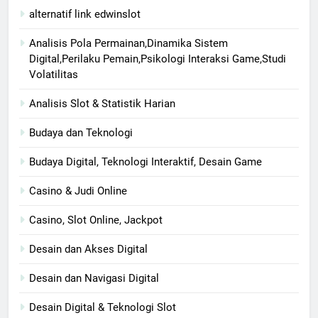
alternatif link edwinslot
Analisis Pola Permainan,Dinamika Sistem
Digital,Perilaku Pemain,Psikologi Interaksi Game,Studi
Volatilitas
Analisis Slot & Statistik Harian
Budaya dan Teknologi
Budaya Digital, Teknologi Interaktif, Desain Game
Casino & Judi Online
Casino, Slot Online, Jackpot
Desain dan Akses Digital
Desain dan Navigasi Digital
Desain Digital & Teknologi Slot