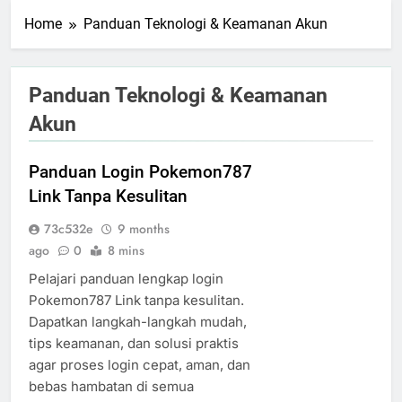
Home
Panduan Teknologi & Keamanan Akun
Panduan Teknologi & Keamanan
Akun
Panduan Login Pokemon787
Link Tanpa Kesulitan
73c532e
9 months
ago
0
8 mins
Pelajari panduan lengkap login
Pokemon787 Link tanpa kesulitan.
Dapatkan langkah-langkah mudah,
tips keamanan, dan solusi praktis
agar proses login cepat, aman, dan
bebas hambatan di semua