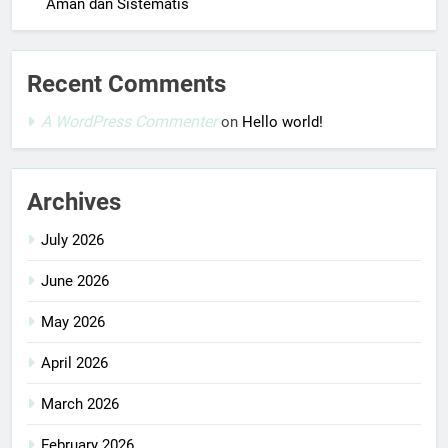
Aman dan Sistematis
Recent Comments
A WordPress Commenter
on
Hello world!
Archives
July 2026
June 2026
May 2026
April 2026
March 2026
February 2026