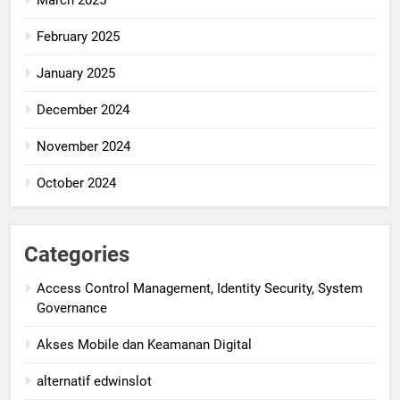
February 2025
January 2025
December 2024
November 2024
October 2024
Categories
Access Control Management, Identity Security, System
Governance
Akses Mobile dan Keamanan Digital
alternatif edwinslot