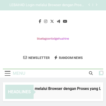
Skip
Login KAYA787 melalui Browser dengan Proses
to
yang Lebih Efisien
content
Panduan Mengatasi Notifikasi Kesalahan saat
Login KAYA787 secara Tepat
EDWINSLOT Login melalui Browser dengan
Proses yang Lebih Efisien
LEBAH4D Login melalui Browser dengan Proses
yang Lebih Efisien dan Terarah
Login KAYA787 melalui Browser dengan Proses
yang Lebih Efisien
Blue Lagoon
Nikmati Suasana Eksotis Dengan
Panduan Mengatasi Notifikasi Kesalahan saat
NEWSLETTER
RANDOM NEWS
Lodge Huahine
Login KAYA787 secara Tepat
Penginapan Di Blue Lagoon Lodge Huahine.
Pengalaman Tak Terlupakan Di Pulau Yang
MENU
Indah.
WINSLOT Login melalui Browser dengan Proses yang Lebih Ef
HEADLINES
Weeks Ago