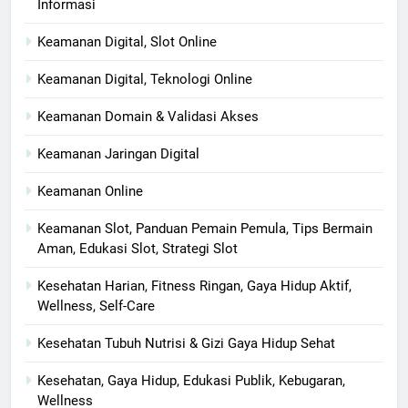
Informasi
Keamanan Digital, Slot Online
Keamanan Digital, Teknologi Online
Keamanan Domain & Validasi Akses
Keamanan Jaringan Digital
Keamanan Online
Keamanan Slot, Panduan Pemain Pemula, Tips Bermain
Aman, Edukasi Slot, Strategi Slot
Kesehatan Harian, Fitness Ringan, Gaya Hidup Aktif,
Wellness, Self-Care
Kesehatan Tubuh Nutrisi & Gizi Gaya Hidup Sehat
Kesehatan, Gaya Hidup, Edukasi Publik, Kebugaran,
Wellness