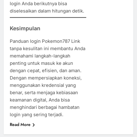
login Anda berikutnya bisa
diselesaikan dalam hitungan detik.
Kesimpulan
Panduan login Pokemon787 Link
tanpa kesulitan ini membantu Anda
memahami langkah-langkah
penting untuk masuk ke akun
dengan cepat, efisien, dan aman.
Dengan mempersiapkan koneksi,
menggunakan kredensial yang
benar, serta menjaga kebiasaan
keamanan digital, Anda bisa
menghindari berbagai hambatan
login yang sering terjadi.
Read More