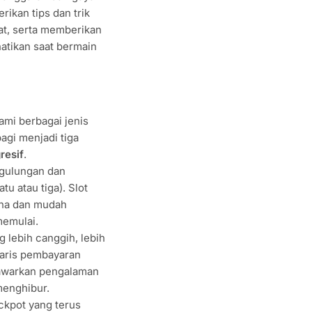
ikan tips dan trik
at, serta memberikan
hatikan saat bermain
mi berbagai jenis
agi menjadi tiga
resif
.
 gulungan dan
u atau tiga). Slot
ana dan mudah
memulai.
g lebih canggih, lebih
aris pembayaran
enawarkan pengalaman
menghibur.
ckpot yang terus