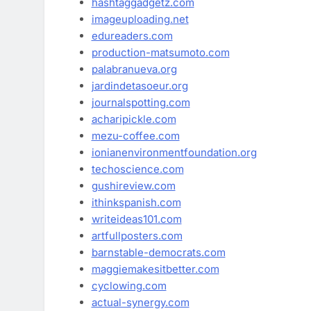
hashtaggadgetz.com
imageuploading.net
edureaders.com
production-matsumoto.com
palabranueva.org
jardindetasoeur.org
journalspotting.com
acharipickle.com
mezu-coffee.com
ionianenvironmentfoundation.org
techoscience.com
gushireview.com
ithinkspanish.com
writeideas101.com
artfullposters.com
barnstable-democrats.com
maggiemakesitbetter.com
cyclowing.com
actual-synergy.com