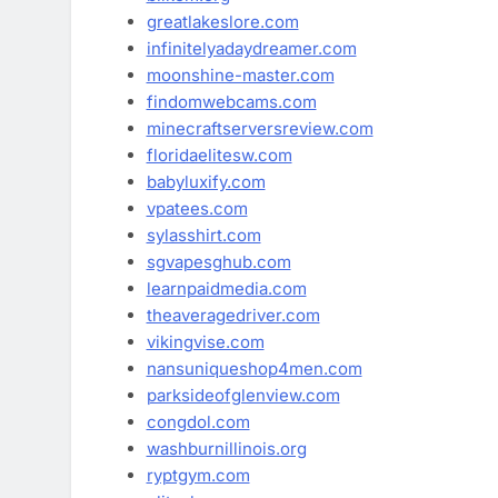
greatlakeslore.com
infinitelyadaydreamer.com
moonshine-master.com
findomwebcams.com
minecraftserversreview.com
floridaelitesw.com
babyluxify.com
vpatees.com
sylasshirt.com
sgvapesghub.com
learnpaidmedia.com
theaveragedriver.com
vikingvise.com
nansuniqueshop4men.com
parksideofglenview.com
congdol.com
washburnillinois.org
ryptgym.com