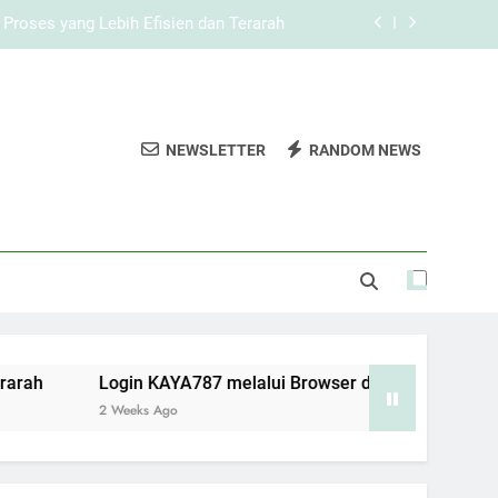
roses yang Lebih Efisien dan Terarah
wser dengan Proses yang Lebih Efisien
ahan saat Login KAYA787 secara Tepat
NEWSLETTER
RANDOM NEWS
ser dengan Proses yang Lebih Efisien
ne
roses yang Lebih Efisien dan Terarah
ine. Pengalaman Tak Terlupakan Di Pulau Yang Indah.
wser dengan Proses yang Lebih Efisien
ahan saat Login KAYA787 secara Tepat
ogin KAYA787 melalui Browser dengan Proses yang Lebih Efis
 Weeks Ago