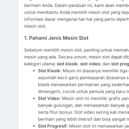
bermain Anda. Dalam panduan ini, kami akan member
untuk membantu Anda memilih mesin slot yang tep
informasi dasar mengenai hal-hal yang perlu diper
mesin slot.
1.
Pahami Jenis Mesin Slot
Sebelum memilih mesin slot, penting untuk memaha
mesin yang ada. Secara umum, mesin slot dapat dib
kategori utama:
slot klasik
,
slot video
, dan
slot prog
Slot Klasik:
Mesin ini biasanya memiliki tiga
sejumlah kecil garis pembayaran (biasanya sat
klasik menawarkan permainan yang sederh
dimengerti, cocok untuk pemula yang baru 
Slot Video:
Mesin slot ini memiliki grafis yan
banyak gulungan, dan menawarkan banyak g
serta fitur bonus. Slot video sering kali m
bermain yang lebih imersif dan bisa sangat 
Slot Progresif:
Mesin slot ini menawarkan ja