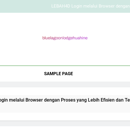
LEBAH4D Login melalui Browser dengan P
Login KAYA787 melalui Bro
Panduan Mengatasi Notifikasi Kesal
EDWINSLOT Login melalui Brow
e Lagoon Lodge Huahi
LEBAH4D Login melalui Browser dengan P
uasana Eksotis Dengan Penginapan Di Blue Lagoon Lodge Huah
Login KAYA787 melalui Bro
SAMPLE PAGE
Panduan Mengatasi Notifikasi Kesal
rowser dengan Proses yang Lebih Efisien dan Terarah
L
2