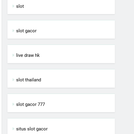
slot
slot gacor
live draw hk
slot thailand
slot gacor 777
situs slot gacor