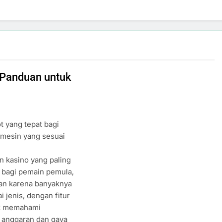
 Panduan untuk
 yang tepat bagi
h mesin yang sesuai
n kasino yang paling
, bagi pemain pemula,
gan karena banyaknya
 jenis, dengan fitur
uk memahami
 anggaran dan gaya