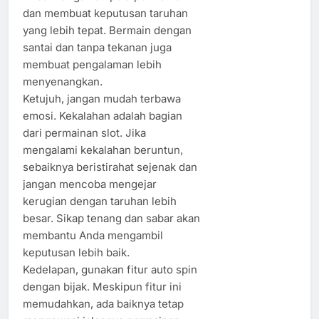
dan membuat keputusan taruhan
yang lebih tepat. Bermain dengan
santai dan tanpa tekanan juga
membuat pengalaman lebih
menyenangkan.
Ketujuh, jangan mudah terbawa
emosi. Kekalahan adalah bagian
dari permainan slot. Jika
mengalami kekalahan beruntun,
sebaiknya beristirahat sejenak dan
jangan mencoba mengejar
kerugian dengan taruhan lebih
besar. Sikap tenang dan sabar akan
membantu Anda mengambil
keputusan lebih baik.
Kedelapan, gunakan fitur auto spin
dengan bijak. Meskipun fitur ini
memudahkan, ada baiknya tetap