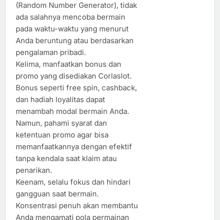
(Random Number Generator), tidak
ada salahnya mencoba bermain
pada waktu-waktu yang menurut
Anda beruntung atau berdasarkan
pengalaman pribadi.
Kelima, manfaatkan bonus dan
promo yang disediakan Corlaslot.
Bonus seperti free spin, cashback,
dan hadiah loyalitas dapat
menambah modal bermain Anda.
Namun, pahami syarat dan
ketentuan promo agar bisa
memanfaatkannya dengan efektif
tanpa kendala saat klaim atau
penarikan.
Keenam, selalu fokus dan hindari
gangguan saat bermain.
Konsentrasi penuh akan membantu
Anda mengamati pola permainan