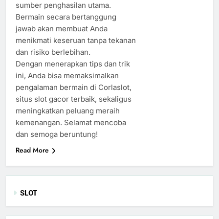
sumber penghasilan utama.
Bermain secara bertanggung
jawab akan membuat Anda
menikmati keseruan tanpa tekanan
dan risiko berlebihan.
Dengan menerapkan tips dan trik
ini, Anda bisa memaksimalkan
pengalaman bermain di Corlaslot,
situs slot gacor terbaik, sekaligus
meningkatkan peluang meraih
kemenangan. Selamat mencoba
dan semoga beruntung!
Read More
SLOT