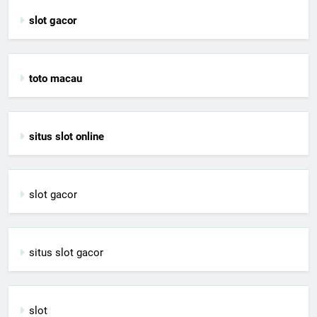
slot gacor
toto macau
situs slot online
slot gacor
situs slot gacor
slot