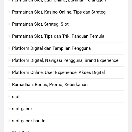
Permainan Slot, Judi Online, Layanan Pelanggan
Permainan Slot, Kasino Online, Tips dan Strategi
Permainan Slot, Strategi Slot
Permainan Slot, Tips dan Trik, Panduan Pemula
Platform Digital dan Tampilan Pengguna
Platform Digital, Navigasi Pengguna, Brand Experience
Platform Online, User Experience, Akses Digital
Ramadhan, Bonus, Promo, Keberkahan
slot
slot gacor
slot gacor hari ini