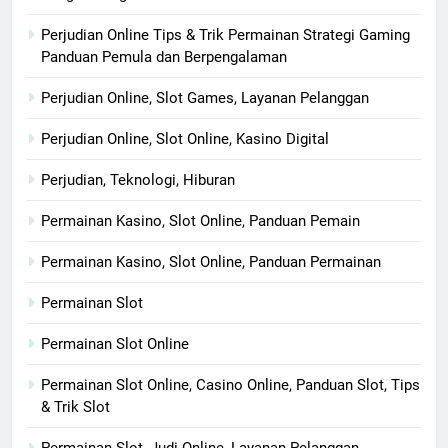
Perjudian Online Tips & Trik Permainan Strategi Gaming
Panduan Pemula dan Berpengalaman
Perjudian Online, Slot Games, Layanan Pelanggan
Perjudian Online, Slot Online, Kasino Digital
Perjudian, Teknologi, Hiburan
Permainan Kasino, Slot Online, Panduan Pemain
Permainan Kasino, Slot Online, Panduan Permainan
Permainan Slot
Permainan Slot Online
Permainan Slot Online, Casino Online, Panduan Slot, Tips
& Trik Slot