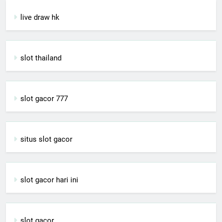
live draw hk
slot thailand
slot gacor 777
situs slot gacor
slot gacor hari ini
slot gacor