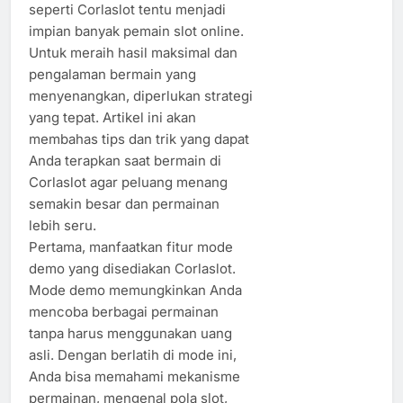
seperti Corlaslot tentu menjadi
impian banyak pemain slot online.
Untuk meraih hasil maksimal dan
pengalaman bermain yang
menyenangkan, diperlukan strategi
yang tepat. Artikel ini akan
membahas tips dan trik yang dapat
Anda terapkan saat bermain di
Corlaslot agar peluang menang
semakin besar dan permainan
lebih seru.
Pertama, manfaatkan fitur mode
demo yang disediakan Corlaslot.
Mode demo memungkinkan Anda
mencoba berbagai permainan
tanpa harus menggunakan uang
asli. Dengan berlatih di mode ini,
Anda bisa memahami mekanisme
permainan, mengenal pola slot,