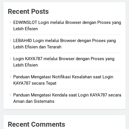
Recent Posts
EDWINSLOT Login melalui Browser dengan Proses yang
Lebih Efisien
LEBAH4D Login melalui Browser dengan Proses yang
Lebih Efisien dan Terarah
Login KAYA787 melalui Browser dengan Proses yang
Lebih Efisien
Panduan Mengatasi Notifikasi Kesalahan saat Login
KAYA787 secara Tepat
Panduan Mengatasi Kendala saat Login KAYA787 secara
Aman dan Sistematis
Recent Comments