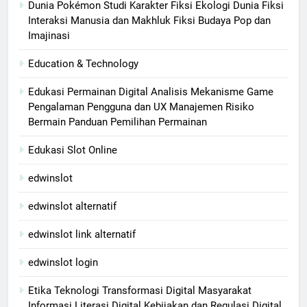
Dunia Pokémon Studi Karakter Fiksi Ekologi Dunia Fiksi
Interaksi Manusia dan Makhluk Fiksi Budaya Pop dan
Imajinasi
Education & Technology
Edukasi Permainan Digital Analisis Mekanisme Game
Pengalaman Pengguna dan UX Manajemen Risiko
Bermain Panduan Pemilihan Permainan
Edukasi Slot Online
edwinslot
edwinslot alternatif
edwinslot link alternatif
edwinslot login
Etika Teknologi Transformasi Digital Masyarakat
Informasi Literasi Digital Kebijakan dan Regulasi Digital