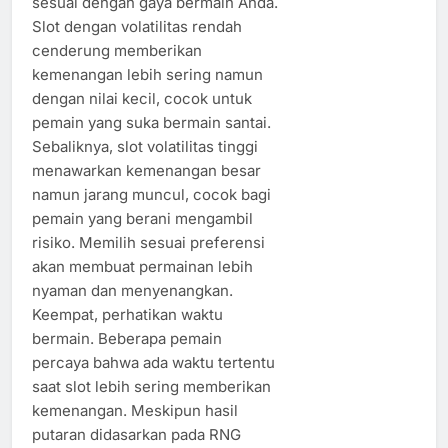
sesuai dengan gaya bermain Anda.
Slot dengan volatilitas rendah
cenderung memberikan
kemenangan lebih sering namun
dengan nilai kecil, cocok untuk
pemain yang suka bermain santai.
Sebaliknya, slot volatilitas tinggi
menawarkan kemenangan besar
namun jarang muncul, cocok bagi
pemain yang berani mengambil
risiko. Memilih sesuai preferensi
akan membuat permainan lebih
nyaman dan menyenangkan.
Keempat, perhatikan waktu
bermain. Beberapa pemain
percaya bahwa ada waktu tertentu
saat slot lebih sering memberikan
kemenangan. Meskipun hasil
putaran didasarkan pada RNG