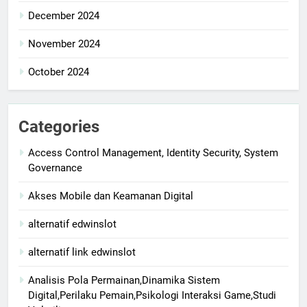
December 2024
November 2024
October 2024
Categories
Access Control Management, Identity Security, System
Governance
Akses Mobile dan Keamanan Digital
alternatif edwinslot
alternatif link edwinslot
Analisis Pola Permainan,Dinamika Sistem
Digital,Perilaku Pemain,Psikologi Interaksi Game,Studi