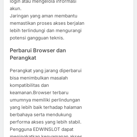
login atau mengelola informasi
akun.
Jaringan yang aman membantu
memastikan proses akses berjalan
lebih terlindungi dan mengurangi
potensi gangguan teknis.
Perbarui Browser dan
Perangkat
Perangkat yang jarang diperbarui
bisa menimbulkan masalah
kompatibilitas dan
keamanan.Browser terbaru
umumnya memiliki perlindungan
yang lebih baik terhadap halaman
berbahaya serta mendukung
performa akses yang lebih stabil.
Pengguna EDWINSLOT dapat
meningkatkan kenyamanan akses