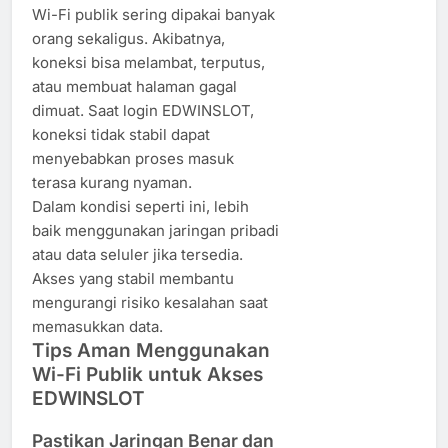
Wi-Fi publik sering dipakai banyak
orang sekaligus. Akibatnya,
koneksi bisa melambat, terputus,
atau membuat halaman gagal
dimuat. Saat login EDWINSLOT,
koneksi tidak stabil dapat
menyebabkan proses masuk
terasa kurang nyaman.
Dalam kondisi seperti ini, lebih
baik menggunakan jaringan pribadi
atau data seluler jika tersedia.
Akses yang stabil membantu
mengurangi risiko kesalahan saat
memasukkan data.
Tips Aman Menggunakan
Wi-Fi Publik untuk Akses
EDWINSLOT
Pastikan Jaringan Benar dan