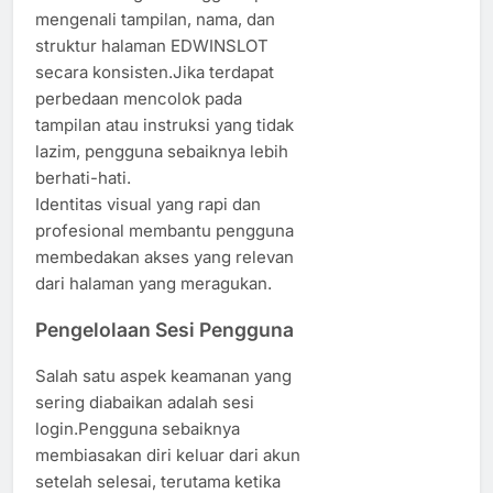
mengenali tampilan, nama, dan
struktur halaman EDWINSLOT
secara konsisten.Jika terdapat
perbedaan mencolok pada
tampilan atau instruksi yang tidak
lazim, pengguna sebaiknya lebih
berhati-hati.
Identitas visual yang rapi dan
profesional membantu pengguna
membedakan akses yang relevan
dari halaman yang meragukan.
Pengelolaan Sesi Pengguna
Salah satu aspek keamanan yang
sering diabaikan adalah sesi
login.Pengguna sebaiknya
membiasakan diri keluar dari akun
setelah selesai, terutama ketika