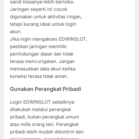
sandi biasanya lebih berisiko.
Jaringan seperti ini cocok
digunakan untuk aktivitas ringan,
tetapi kurang ideal untuk login
akun.
Jika ingin mengakses EDWINSLOT,
pastikan jaringan memiliki
perlindungan dasar dan tidak
terasa mencurigakan. Jangan
memasukkan data akun ketika
koneksi terasa tidak aman.
Gunakan Perangkat Pribadi
Login EDWINSLOT sebaiknya
dilakukan melalui perangkat
pribadi, bukan perangkat umum
atau milik orang lain. Perangkat
pribadi lebih mudah dikontrol dari