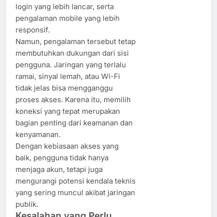
login yang lebih lancar, serta
pengalaman mobile yang lebih
responsif.
Namun, pengalaman tersebut tetap
membutuhkan dukungan dari sisi
pengguna. Jaringan yang terlalu
ramai, sinyal lemah, atau Wi-Fi
tidak jelas bisa mengganggu
proses akses. Karena itu, memilih
koneksi yang tepat merupakan
bagian penting dari keamanan dan
kenyamanan.
Dengan kebiasaan akses yang
baik, pengguna tidak hanya
menjaga akun, tetapi juga
mengurangi potensi kendala teknis
yang sering muncul akibat jaringan
publik.
Kesalahan yang Perlu