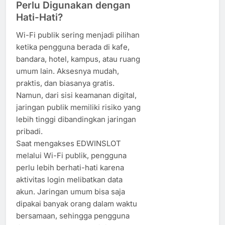
Perlu Digunakan dengan
Hati-Hati?
Wi-Fi publik sering menjadi pilihan
ketika pengguna berada di kafe,
bandara, hotel, kampus, atau ruang
umum lain. Aksesnya mudah,
praktis, dan biasanya gratis.
Namun, dari sisi keamanan digital,
jaringan publik memiliki risiko yang
lebih tinggi dibandingkan jaringan
pribadi.
Saat mengakses EDWINSLOT
melalui Wi-Fi publik, pengguna
perlu lebih berhati-hati karena
aktivitas login melibatkan data
akun. Jaringan umum bisa saja
dipakai banyak orang dalam waktu
bersamaan, sehingga pengguna