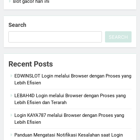
slot gacor hari ini
Search
SEARCH
Recent Posts
EDWINSLOT Login melalui Browser dengan Proses yang
Lebih Efisien
LEBAH4D Login melalui Browser dengan Proses yang
Lebih Efisien dan Terarah
Login KAYA787 melalui Browser dengan Proses yang
Lebih Efisien
Panduan Mengatasi Notifikasi Kesalahan saat Login