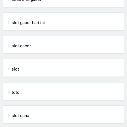
slot gacor hari ini
slot gacor
slot
toto
slot dana