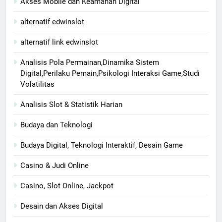
Akses Mobile dan Keamanan Digital
alternatif edwinslot
alternatif link edwinslot
Analisis Pola Permainan,Dinamika Sistem
Digital,Perilaku Pemain,Psikologi Interaksi Game,Studi
Volatilitas
Analisis Slot & Statistik Harian
Budaya dan Teknologi
Budaya Digital, Teknologi Interaktif, Desain Game
Casino & Judi Online
Casino, Slot Online, Jackpot
Desain dan Akses Digital