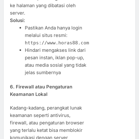
ke halaman yang dibatasi oleh
server.
Solusi:
Pastikan Anda hanya login
melalui situs resmi:
https://www.horas88.com
Hindari mengakses link dari
pesan instan, iklan pop-up,
atau media sosial yang tidak
jelas sumbernya
6.
Firewall atau Pengaturan
Keamanan Lokal
Kadang-kadang, perangkat lunak
keamanan seperti antivirus,
firewall, atau pengaturan browser
yang terlalu ketat bisa memblokir
komunikasi dengan server