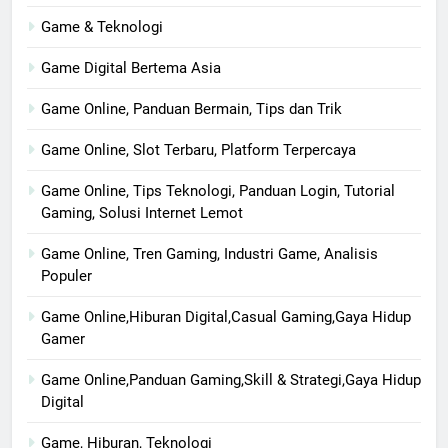
Game & Teknologi
Game Digital Bertema Asia
Game Online, Panduan Bermain, Tips dan Trik
Game Online, Slot Terbaru, Platform Terpercaya
Game Online, Tips Teknologi, Panduan Login, Tutorial
Gaming, Solusi Internet Lemot
Game Online, Tren Gaming, Industri Game, Analisis
Populer
Game Online,Hiburan Digital,Casual Gaming,Gaya Hidup
Gamer
Game Online,Panduan Gaming,Skill & Strategi,Gaya Hidup
Digital
Game, Hiburan, Teknologi