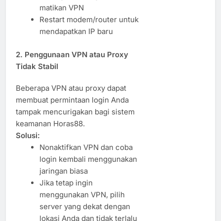
matikan VPN
Restart modem/router untuk
mendapatkan IP baru
2.
Penggunaan VPN atau Proxy
Tidak Stabil
Beberapa VPN atau proxy dapat
membuat permintaan login Anda
tampak mencurigakan bagi sistem
keamanan Horas88.
Solusi:
Nonaktifkan VPN dan coba
login kembali menggunakan
jaringan biasa
Jika tetap ingin
menggunakan VPN, pilih
server yang dekat dengan
lokasi Anda dan tidak terlalu