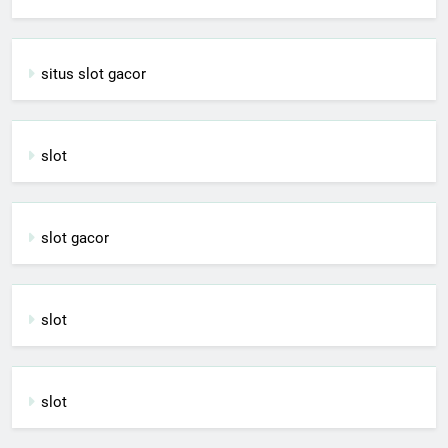
situs slot gacor
slot
slot gacor
slot
slot