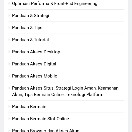
Optimasi Performa & Front-End Engineering
Panduan & Strategi
Panduan & Tips
Panduan & Tutorial
Panduan Akses Desktop
Panduan Akses Digital
Panduan Akses Mobile
Panduan Akses Situs, Strategi Login Aman, Keamanan
Akun, Tips Bermain Online, Teknologi Platform
Panduan Bermain
Panduan Bermain Slot Online
Panduan Browser dan Akses Akun