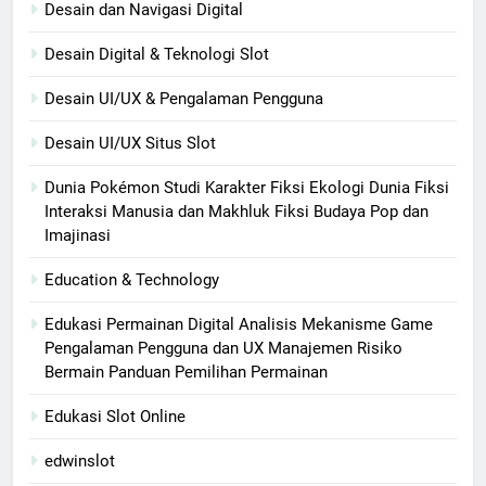
Desain dan Navigasi Digital
Desain Digital & Teknologi Slot
Desain UI/UX & Pengalaman Pengguna
Desain UI/UX Situs Slot
Dunia Pokémon Studi Karakter Fiksi Ekologi Dunia Fiksi
Interaksi Manusia dan Makhluk Fiksi Budaya Pop dan
Imajinasi
Education & Technology
Edukasi Permainan Digital Analisis Mekanisme Game
Pengalaman Pengguna dan UX Manajemen Risiko
Bermain Panduan Pemilihan Permainan
Edukasi Slot Online
edwinslot