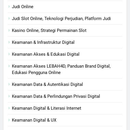
Judi Online
Judi Slot Online, Teknologi Perjudian, Platform Judi
Kasino Online, Strategi Permainan Slot
Keamanan & Infrastruktur Digital
Keamanan Akses & Edukasi Digital
Keamanan Akses LEBAH4D, Panduan Brand Digital,
Edukasi Pengguna Online
Keamanan Data & Autentikasi Digital
Keamanan Data & Perlindungan Privasi Digital
Keamanan Digital & Literasi Internet
Keamanan Digital & UX