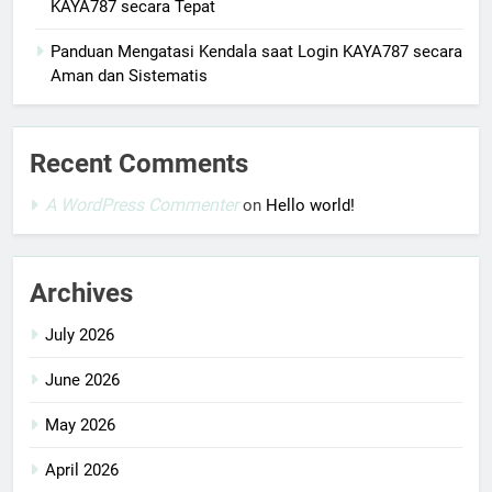
KAYA787 secara Tepat
Panduan Mengatasi Kendala saat Login KAYA787 secara
Aman dan Sistematis
Recent Comments
A WordPress Commenter
on
Hello world!
Archives
July 2026
June 2026
May 2026
April 2026