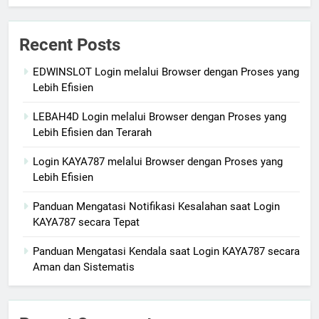
Recent Posts
EDWINSLOT Login melalui Browser dengan Proses yang
Lebih Efisien
LEBAH4D Login melalui Browser dengan Proses yang
Lebih Efisien dan Terarah
Login KAYA787 melalui Browser dengan Proses yang
Lebih Efisien
Panduan Mengatasi Notifikasi Kesalahan saat Login
KAYA787 secara Tepat
Panduan Mengatasi Kendala saat Login KAYA787 secara
Aman dan Sistematis