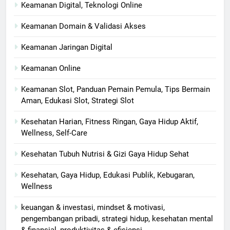
Keamanan Digital, Teknologi Online
Keamanan Domain & Validasi Akses
Keamanan Jaringan Digital
Keamanan Online
Keamanan Slot, Panduan Pemain Pemula, Tips Bermain
Aman, Edukasi Slot, Strategi Slot
Kesehatan Harian, Fitness Ringan, Gaya Hidup Aktif,
Wellness, Self-Care
Kesehatan Tubuh Nutrisi & Gizi Gaya Hidup Sehat
Kesehatan, Gaya Hidup, Edukasi Publik, Kebugaran,
Wellness
keuangan & investasi, mindset & motivasi,
pengembangan pribadi, strategi hidup, kesehatan mental