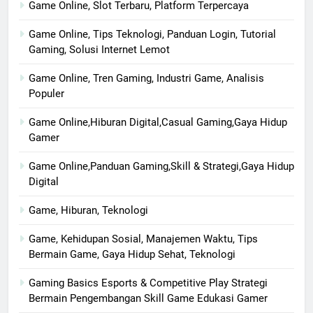
Game Online, Slot Terbaru, Platform Terpercaya
Game Online, Tips Teknologi, Panduan Login, Tutorial
Gaming, Solusi Internet Lemot
Game Online, Tren Gaming, Industri Game, Analisis
Populer
Game Online,Hiburan Digital,Casual Gaming,Gaya Hidup
Gamer
Game Online,Panduan Gaming,Skill & Strategi,Gaya Hidup
Digital
Game, Hiburan, Teknologi
Game, Kehidupan Sosial, Manajemen Waktu, Tips
Bermain Game, Gaya Hidup Sehat, Teknologi
Gaming Basics Esports & Competitive Play Strategi
Bermain Pengembangan Skill Game Edukasi Gamer