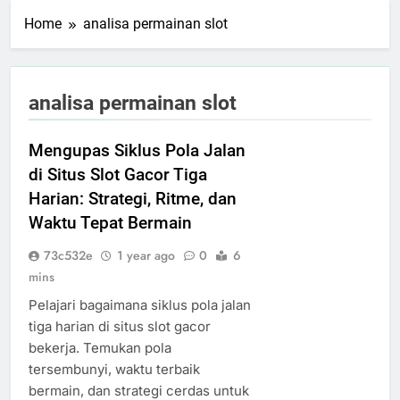
Home
analisa permainan slot
analisa permainan slot
Mengupas Siklus Pola Jalan
di Situs Slot Gacor Tiga
Harian: Strategi, Ritme, dan
Waktu Tepat Bermain
73c532e
1 year ago
0
6
mins
Pelajari bagaimana siklus pola jalan
tiga harian di situs slot gacor
bekerja. Temukan pola
tersembunyi, waktu terbaik
bermain, dan strategi cerdas untuk