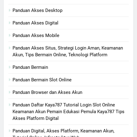
Panduan Akses Desktop
Panduan Akses Digital
Panduan Akses Mobile
Panduan Akses Situs, Strategi Login Aman, Keamanan
Akun, Tips Bermain Online, Teknologi Platform
Panduan Bermain
Panduan Bermain Slot Online
Panduan Browser dan Akses Akun
Panduan Daftar Kaya787 Tutorial Login Slot Online
Keamanan Akun Pemain Edukasi Pemula Kaya787 Tips
Akses Platform Digital
Panduan Digital, Akses Platform, Keamanan Akun,