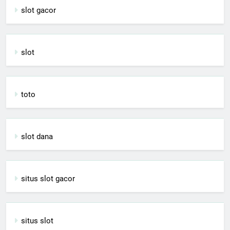
slot gacor
slot
toto
slot dana
situs slot gacor
situs slot