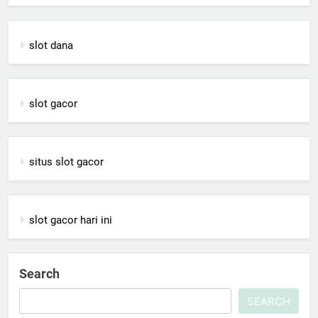
slot dana
slot gacor
situs slot gacor
slot gacor hari ini
Search
SEARCH