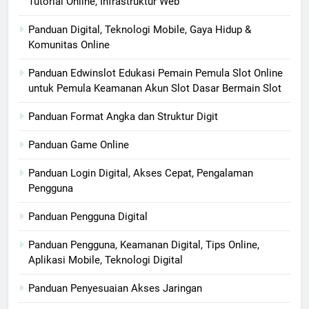
Tutorial Online, Infrastruktur Web
Panduan Digital, Teknologi Mobile, Gaya Hidup &
Komunitas Online
Panduan Edwinslot Edukasi Pemain Pemula Slot Online
untuk Pemula Keamanan Akun Slot Dasar Bermain Slot
Panduan Format Angka dan Struktur Digit
Panduan Game Online
Panduan Login Digital, Akses Cepat, Pengalaman
Pengguna
Panduan Pengguna Digital
Panduan Pengguna, Keamanan Digital, Tips Online,
Aplikasi Mobile, Teknologi Digital
Panduan Penyesuaian Akses Jaringan