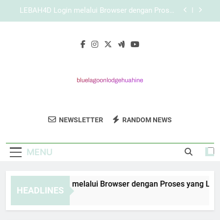
Skip
Login KAYA787 melalui Browser dengan Proses
to
yang Lebih Efisien
content
Panduan Mengatasi Notifikasi Kesalahan saat
Login KAYA787 secara Tepat
EDWINSLOT Login melalui Browser dengan
Proses yang Lebih Efisien
LEBAH4D Login melalui Browser dengan Proses
yang Lebih Efisien dan Terarah
Login KAYA787 melalui Browser dengan Proses
yang Lebih Efisien
Blue Lagoon
Nikmati Suasana Eksotis Dengan
Panduan Mengatasi Notifikasi Kesalahan saat
NEWSLETTER
RANDOM NEWS
Lodge Huahine
Login KAYA787 secara Tepat
Penginapan Di Blue Lagoon Lodge Huahine.
Pengalaman Tak Terlupakan Di Pulau Yang
MENU
Indah.
WINSLOT Login melalui Browser dengan Proses yang Lebih Ef
HEADLINES
Weeks Ago