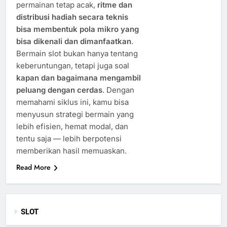
permainan tetap acak,
ritme dan
distribusi hadiah secara teknis
bisa membentuk pola mikro yang
bisa dikenali dan dimanfaatkan
.
Bermain slot bukan hanya tentang
keberuntungan, tetapi juga soal
kapan dan bagaimana mengambil
peluang dengan cerdas
. Dengan
memahami siklus ini, kamu bisa
menyusun strategi bermain yang
lebih efisien, hemat modal, dan
tentu saja — lebih berpotensi
memberikan hasil memuaskan.
Read More
SLOT