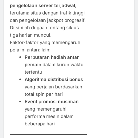
pengelolaan server terjadwal
,
terutama situs dengan trafik tinggi
dan pengelolaan jackpot progresif.
Di sinilah dugaan tentang siklus
tiga harian muncul.
Faktor-faktor yang memengaruhi
pola ini antara lain:
Perputaran hadiah antar
pemain
dalam kurun waktu
tertentu
Algoritma distribusi bonus
yang berjalan berdasarkan
total spin per hari
Event promosi musiman
yang memengaruhi
performa mesin dalam
beberapa hari