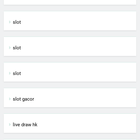
slot
slot
slot
slot gacor
live draw hk