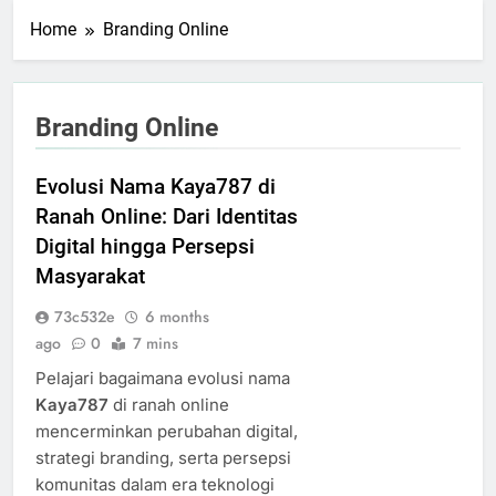
Home
Branding Online
Branding Online
Evolusi Nama Kaya787 di
Ranah Online: Dari Identitas
Digital hingga Persepsi
Masyarakat
73c532e
6 months
ago
0
7 mins
Pelajari bagaimana evolusi nama
Kaya787
di ranah online
mencerminkan perubahan digital,
strategi branding, serta persepsi
komunitas dalam era teknologi