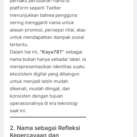
perilaku perubahan nama di
platform seperti Twitter
menunjukkan bahwa pengguna
sering mengganti nama untuk
alasan promosi, persepsi nilai, atau
untuk mendapatkan dampak sosial
tertentu.
Dalam hal ini, “
Kaya787
” sebagai
nama bukan hanya sekadar label. Ia
merepresentasikan identitas suatu
ekosistem digital yang dibangun
untuk menjadi lebih mudah
dikenali, mudah diingat, dan
konsisten dengan tujuan
operasionalnya di era teknologi
saat ini.
2. Nama sebagai Refleksi
Kepercayaan dan