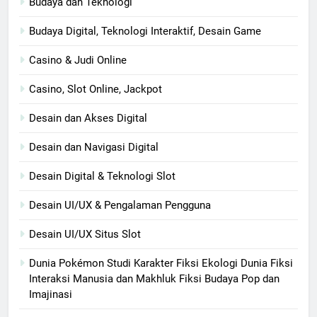
Budaya dan Teknologi
Budaya Digital, Teknologi Interaktif, Desain Game
Casino & Judi Online
Casino, Slot Online, Jackpot
Desain dan Akses Digital
Desain dan Navigasi Digital
Desain Digital & Teknologi Slot
Desain UI/UX & Pengalaman Pengguna
Desain UI/UX Situs Slot
Dunia Pokémon Studi Karakter Fiksi Ekologi Dunia Fiksi
Interaksi Manusia dan Makhluk Fiksi Budaya Pop dan
Imajinasi