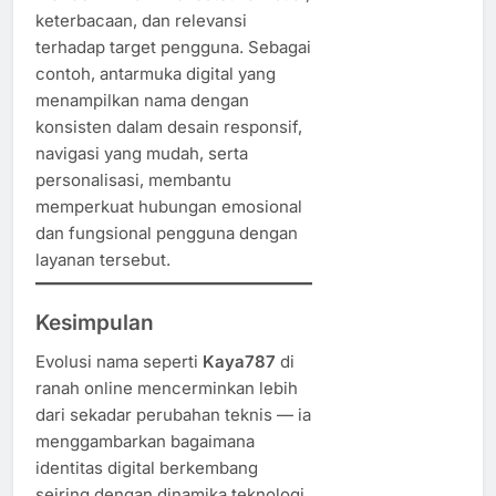
keterbacaan, dan relevansi
terhadap target pengguna. Sebagai
contoh, antarmuka digital yang
menampilkan nama dengan
konsisten dalam desain responsif,
navigasi yang mudah, serta
personalisasi, membantu
memperkuat hubungan emosional
dan fungsional pengguna dengan
layanan tersebut.
Kesimpulan
Evolusi nama seperti
Kaya787
di
ranah online mencerminkan lebih
dari sekadar perubahan teknis — ia
menggambarkan bagaimana
identitas digital berkembang
seiring dengan dinamika teknologi,