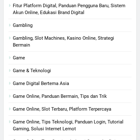
Fitur Platform Digital, Panduan Pengguna Baru, Sistem
Akun Online, Edukasi Brand Digital
Gambling
Gambling, Slot Machines, Kasino Online, Strategi
Bermain
Game
Game & Teknologi
Game Digital Bertema Asia
Game Online, Panduan Bermain, Tips dan Trik
Game Online, Slot Terbaru, Platform Terpercaya
Game Online, Tips Teknologi, Panduan Login, Tutorial
Gaming, Solusi Internet Lemot