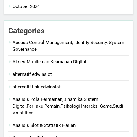
October 2024
Categories
Access Control Management, Identity Security, System
Governance
Akses Mobile dan Keamanan Digital
alternatif edwinslot
alternatif link edwinslot
Analisis Pola Permainan,Dinamika Sistem
Digital,Perilaku Pemain,Psikologi Interaksi Game,Studi
Volatilitas
Analisis Slot & Statistik Harian