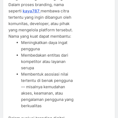
Dalam proses branding, nama
seperti
kaya787
membawa citra
tertentu yang ingin dibangun oleh
komunitas, developer, atau pihak
yang mengelola platform tersebut.
Nama yang kuat dapat membantu:
Meningkatkan daya ingat
pengguna
Membedakan entitas dari
kompetitor atau layanan
serupa
Membentuk asosiasi nilai
tertentu di benak pengguna
— misalnya kemudahan
akses, keamanan, atau
pengalaman pengguna yang
berkualitas