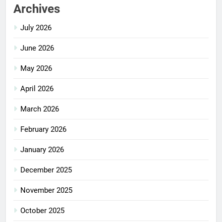
Archives
July 2026
June 2026
May 2026
April 2026
March 2026
February 2026
January 2026
December 2025
November 2025
October 2025