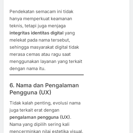
Pendekatan semacam ini tidak
hanya memperkuat keamanan
teknis, tetapi juga menjaga
integritas identitas digital
yang
melekat pada nama tersebut,
sehingga masyarakat digital tidak
merasa cemas atau ragu saat
menggunakan layanan yang terkait
dengan nama itu.
6. Nama dan Pengalaman
Pengguna (UX)
Tidak kalah penting, evolusi nama
juga terkait erat dengan
pengalaman pengguna (UX)
.
Nama yang dipilih sering kali
mencerminkan nilai estetika visual,