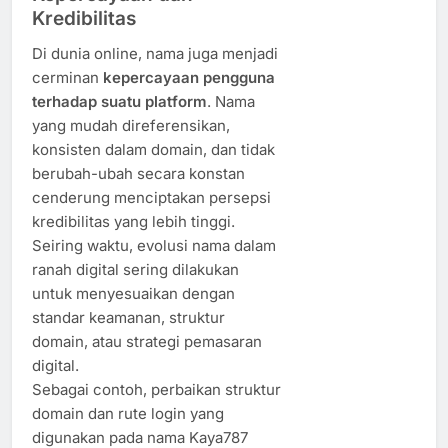
Kredibilitas
Di dunia online, nama juga menjadi
cerminan
kepercayaan pengguna
terhadap suatu platform
. Nama
yang mudah direferensikan,
konsisten dalam domain, dan tidak
berubah-ubah secara konstan
cenderung menciptakan persepsi
kredibilitas yang lebih tinggi.
Seiring waktu, evolusi nama dalam
ranah digital sering dilakukan
untuk menyesuaikan dengan
standar keamanan, struktur
domain, atau strategi pemasaran
digital.
Sebagai contoh, perbaikan struktur
domain dan rute login yang
digunakan pada nama Kaya787