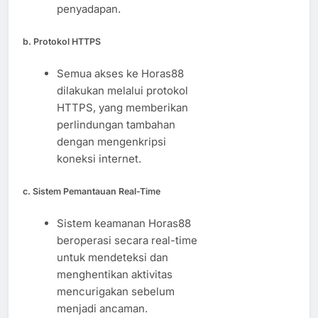
penyadapan.
b. Protokol HTTPS
Semua akses ke Horas88
dilakukan melalui protokol
HTTPS, yang memberikan
perlindungan tambahan
dengan mengenkripsi
koneksi internet.
c. Sistem Pemantauan Real-Time
Sistem keamanan Horas88
beroperasi secara real-time
untuk mendeteksi dan
menghentikan aktivitas
mencurigakan sebelum
menjadi ancaman.