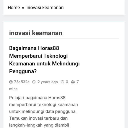
Home
inovasi keamanan
inovasi keamanan
Bagaimana Horas88
Memperbarui Teknologi
Keamanan untuk Melindungi
Pengguna?
73c532e
2 years ago
0
7
mins
Pelajari bagaimana Horas88
memperbarui teknologi keamanan
untuk melindungi data pengguna.
Temukan inovasi terbaru dan
langkah-langkah yang diambil