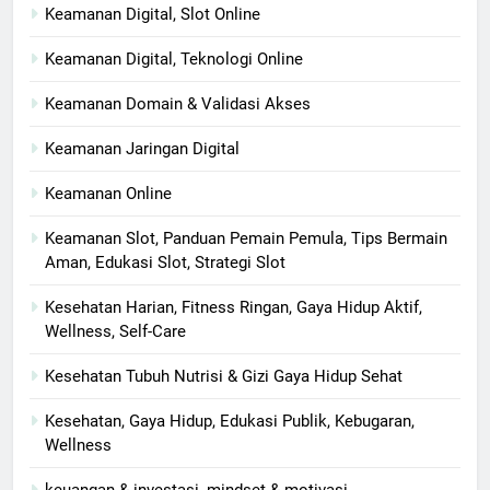
Keamanan Digital, Slot Online
Keamanan Digital, Teknologi Online
Keamanan Domain & Validasi Akses
Keamanan Jaringan Digital
Keamanan Online
Keamanan Slot, Panduan Pemain Pemula, Tips Bermain
Aman, Edukasi Slot, Strategi Slot
Kesehatan Harian, Fitness Ringan, Gaya Hidup Aktif,
Wellness, Self-Care
Kesehatan Tubuh Nutrisi & Gizi Gaya Hidup Sehat
Kesehatan, Gaya Hidup, Edukasi Publik, Kebugaran,
Wellness