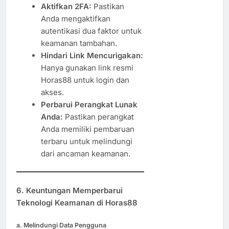
Aktifkan 2FA:
Pastikan
Anda mengaktifkan
autentikasi dua faktor untuk
keamanan tambahan.
Hindari Link Mencurigakan:
Hanya gunakan link resmi
Horas88 untuk login dan
akses.
Perbarui Perangkat Lunak
Anda:
Pastikan perangkat
Anda memiliki pembaruan
terbaru untuk melindungi
dari ancaman keamanan.
6.
Keuntungan Memperbarui
Teknologi Keamanan di Horas88
a. Melindungi Data Pengguna