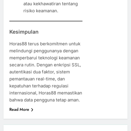
atau kekhawatiran tentang
risiko keamanan.
Kesimpulan
Horas88 terus berkomitmen untuk
melindungi penggunanya dengan
memperbarui teknologi keamanan
secara rutin. Dengan enkripsi SSL,
autentikasi dua faktor, sistem
pemantauan real-time, dan
kepatuhan terhadap regulasi
internasional, Horas88 memastikan
bahwa data pengguna tetap aman.
Read More