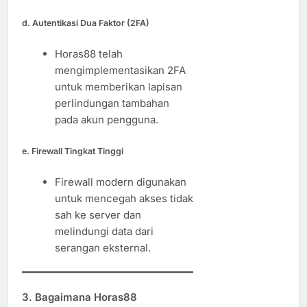
d. Autentikasi Dua Faktor (2FA)
Horas88 telah
mengimplementasikan 2FA
untuk memberikan lapisan
perlindungan tambahan
pada akun pengguna.
e. Firewall Tingkat Tinggi
Firewall modern digunakan
untuk mencegah akses tidak
sah ke server dan
melindungi data dari
serangan eksternal.
3.
Bagaimana Horas88