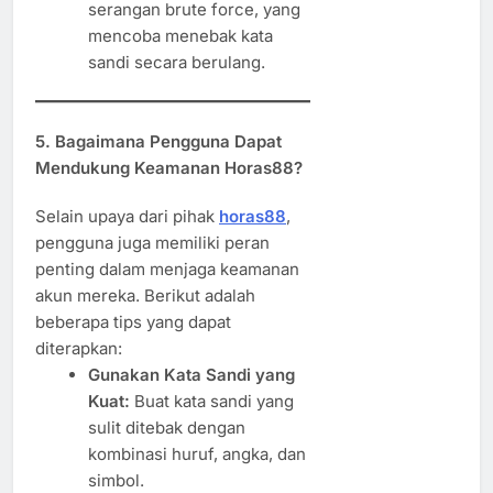
serangan brute force, yang
mencoba menebak kata
sandi secara berulang.
5.
Bagaimana Pengguna Dapat
Mendukung Keamanan Horas88?
Selain upaya dari pihak
horas88
,
pengguna juga memiliki peran
penting dalam menjaga keamanan
akun mereka. Berikut adalah
beberapa tips yang dapat
diterapkan:
Gunakan Kata Sandi yang
Kuat:
Buat kata sandi yang
sulit ditebak dengan
kombinasi huruf, angka, dan
simbol.