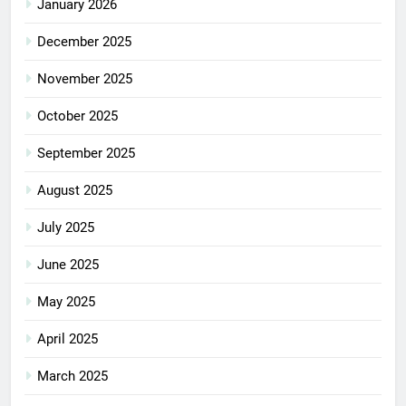
January 2026
December 2025
November 2025
October 2025
September 2025
August 2025
July 2025
June 2025
May 2025
April 2025
March 2025