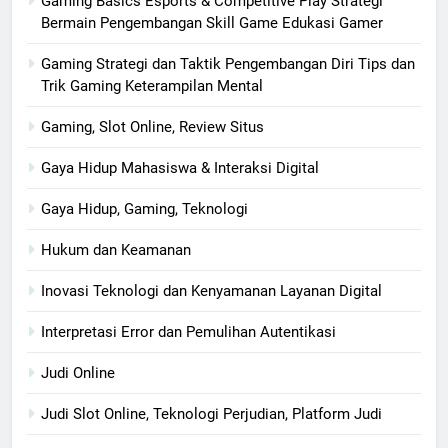
Gaming Basics Esports & Competitive Play Strategi
Bermain Pengembangan Skill Game Edukasi Gamer
Gaming Strategi dan Taktik Pengembangan Diri Tips dan
Trik Gaming Keterampilan Mental
Gaming, Slot Online, Review Situs
Gaya Hidup Mahasiswa & Interaksi Digital
Gaya Hidup, Gaming, Teknologi
Hukum dan Keamanan
Inovasi Teknologi dan Kenyamanan Layanan Digital
Interpretasi Error dan Pemulihan Autentikasi
Judi Online
Judi Slot Online, Teknologi Perjudian, Platform Judi