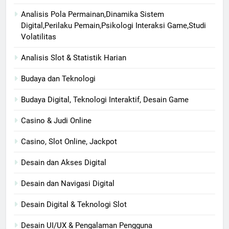
Analisis Pola Permainan,Dinamika Sistem
Digital,Perilaku Pemain,Psikologi Interaksi Game,Studi
Volatilitas
Analisis Slot & Statistik Harian
Budaya dan Teknologi
Budaya Digital, Teknologi Interaktif, Desain Game
Casino & Judi Online
Casino, Slot Online, Jackpot
Desain dan Akses Digital
Desain dan Navigasi Digital
Desain Digital & Teknologi Slot
Desain UI/UX & Pengalaman Pengguna