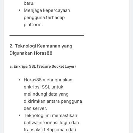
baru.
Menjaga kepercayaan
pengguna terhadap
platform.
2.
Teknologi Keamanan yang
Digunakan Horas88
a. Enkripsi SSL (Secure Socket Layer)
Horas88 menggunakan
enkripsi SSL untuk
melindungi data yang
dikirimkan antara pengguna
dan server.
Teknologi ini memastikan
bahwa informasi login dan
transaksi tetap aman dari