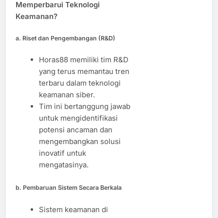
Memperbarui Teknologi
Keamanan?
a. Riset dan Pengembangan (R&D)
Horas88 memiliki tim R&D
yang terus memantau tren
terbaru dalam teknologi
keamanan siber.
Tim ini bertanggung jawab
untuk mengidentifikasi
potensi ancaman dan
mengembangkan solusi
inovatif untuk
mengatasinya.
b. Pembaruan Sistem Secara Berkala
Sistem keamanan di