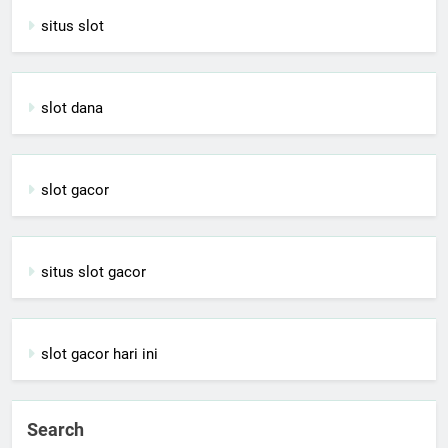
situs slot
slot dana
slot gacor
situs slot gacor
slot gacor hari ini
Search