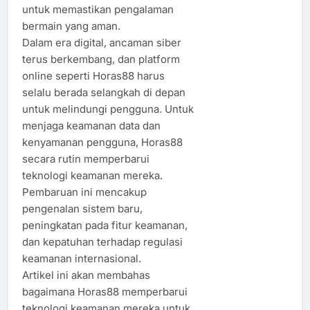
untuk memastikan pengalaman
bermain yang aman.
Dalam era digital, ancaman siber
terus berkembang, dan platform
online seperti Horas88 harus
selalu berada selangkah di depan
untuk melindungi pengguna. Untuk
menjaga keamanan data dan
kenyamanan pengguna, Horas88
secara rutin memperbarui
teknologi keamanan mereka.
Pembaruan ini mencakup
pengenalan sistem baru,
peningkatan pada fitur keamanan,
dan kepatuhan terhadap regulasi
keamanan internasional.
Artikel ini akan membahas
bagaimana Horas88 memperbarui
teknologi keamanan mereka untuk