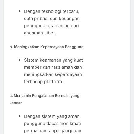
Dengan teknologi terbaru,
data pribadi dan keuangan
pengguna tetap aman dari
ancaman siber.
b. Meningkatkan Kepercayaan Pengguna
Sistem keamanan yang kuat
memberikan rasa aman dan
meningkatkan kepercayaan
terhadap platform.
c. Menjamin Pengalaman Bermain yang
Lancar
Dengan sistem yang aman,
pengguna dapat menikmati
permainan tanpa gangguan