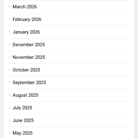
March 2026
February 2026
January 2026
December 2025
November 2025
October 2025
September 2025
August 2025
July 2025
June 2025
May 2025