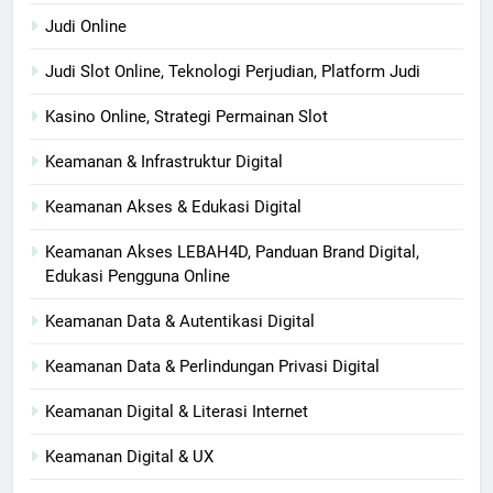
Judi Online
Judi Slot Online, Teknologi Perjudian, Platform Judi
Kasino Online, Strategi Permainan Slot
Keamanan & Infrastruktur Digital
Keamanan Akses & Edukasi Digital
Keamanan Akses LEBAH4D, Panduan Brand Digital,
Edukasi Pengguna Online
Keamanan Data & Autentikasi Digital
Keamanan Data & Perlindungan Privasi Digital
Keamanan Digital & Literasi Internet
Keamanan Digital & UX