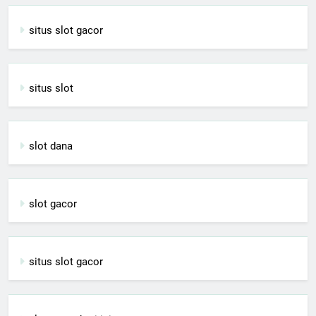
situs slot gacor
situs slot
slot dana
slot gacor
situs slot gacor