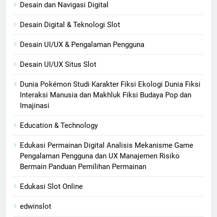
Desain dan Navigasi Digital
Desain Digital & Teknologi Slot
Desain UI/UX & Pengalaman Pengguna
Desain UI/UX Situs Slot
Dunia Pokémon Studi Karakter Fiksi Ekologi Dunia Fiksi
Interaksi Manusia dan Makhluk Fiksi Budaya Pop dan
Imajinasi
Education & Technology
Edukasi Permainan Digital Analisis Mekanisme Game
Pengalaman Pengguna dan UX Manajemen Risiko
Bermain Panduan Pemilihan Permainan
Edukasi Slot Online
edwinslot