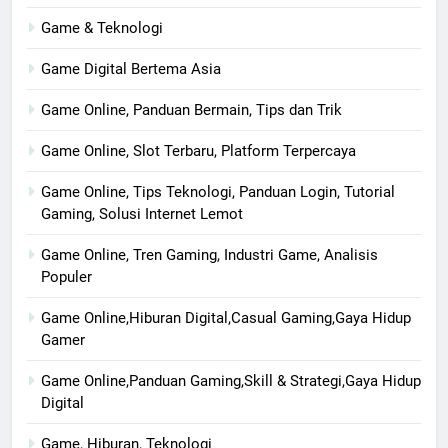
Game & Teknologi
Game Digital Bertema Asia
Game Online, Panduan Bermain, Tips dan Trik
Game Online, Slot Terbaru, Platform Terpercaya
Game Online, Tips Teknologi, Panduan Login, Tutorial
Gaming, Solusi Internet Lemot
Game Online, Tren Gaming, Industri Game, Analisis
Populer
Game Online,Hiburan Digital,Casual Gaming,Gaya Hidup
Gamer
Game Online,Panduan Gaming,Skill & Strategi,Gaya Hidup
Digital
Game, Hiburan, Teknologi