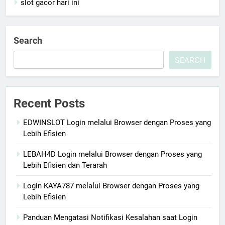
slot gacor hari ini
Search
SEARCH
Recent Posts
EDWINSLOT Login melalui Browser dengan Proses yang
Lebih Efisien
LEBAH4D Login melalui Browser dengan Proses yang
Lebih Efisien dan Terarah
Login KAYA787 melalui Browser dengan Proses yang
Lebih Efisien
Panduan Mengatasi Notifikasi Kesalahan saat Login