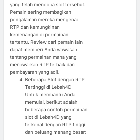
yang telah mencoba slot tersebut.
Pemain sering membagikan
pengalaman mereka mengenai
RTP dan kemungkinan
kemenangan di permainan
tertentu. Review dari pemain lain
dapat memberi Anda wawasan
tentang permainan mana yang
menawarkan RTP terbaik dan
pembayaran yang adil.
Beberapa Slot dengan RTP
Tertinggi di Lebah4D
Untuk membantu Anda
memulai, berikut adalah
beberapa contoh permainan
slot di Lebah4D yang
terkenal dengan RTP tinggi
dan peluang menang besar: