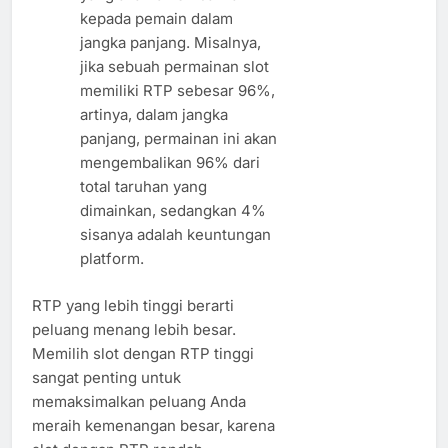
kepada pemain dalam
jangka panjang. Misalnya,
jika sebuah permainan slot
memiliki RTP sebesar 96%,
artinya, dalam jangka
panjang, permainan ini akan
mengembalikan 96% dari
total taruhan yang
dimainkan, sedangkan 4%
sisanya adalah keuntungan
platform.
RTP yang lebih tinggi berarti
peluang menang lebih besar.
Memilih slot dengan RTP tinggi
sangat penting untuk
memaksimalkan peluang Anda
meraih kemenangan besar, karena