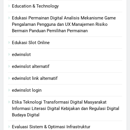
Education & Technology
Edukasi Permainan Digital Analisis Mekanisme Game
Pengalaman Pengguna dan UX Manajemen Risiko
Bermain Panduan Pemilihan Permainan
Edukasi Slot Online
edwinslot
edwinslot alternatif
edwinslot link alternatif
edwinslot login
Etika Teknologi Transformasi Digital Masyarakat
Informasi Literasi Digital Kebijakan dan Regulasi Digital
Budaya Digital
Evaluasi Sistem & Optimasi Infrastruktur