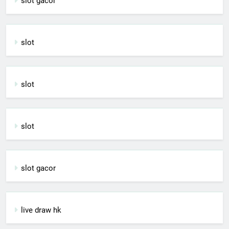
slot gacor
slot
slot
slot
slot gacor
live draw hk