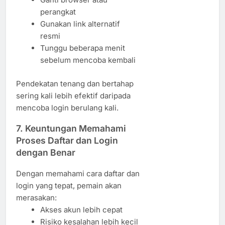
perangkat
Gunakan link alternatif
resmi
Tunggu beberapa menit
sebelum mencoba kembali
Pendekatan tenang dan bertahap
sering kali lebih efektif daripada
mencoba login berulang kali.
7. Keuntungan Memahami
Proses Daftar dan Login
dengan Benar
Dengan memahami cara daftar dan
login yang tepat, pemain akan
merasakan:
Akses akun lebih cepat
Risiko kesalahan lebih kecil