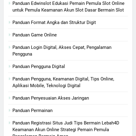
Panduan Edwinslot Edukasi Pemain Pemula Slot Online
untuk Pemula Keamanan Akun Slot Dasar Bermain Slot
Panduan Format Angka dan Struktur Digit
Panduan Game Online
Panduan Login Digital, Akses Cepat, Pengalaman
Pengguna
Panduan Pengguna Digital
Panduan Pengguna, Keamanan Digital, Tips Online,
Aplikasi Mobile, Teknologi Digital
Panduan Penyesuaian Akses Jaringan
Panduan Permainan
Panduan Registrasi Situs Judi Tips Bermain Lebah4D
Keamanan Akun Online Strategi Pemain Pemula