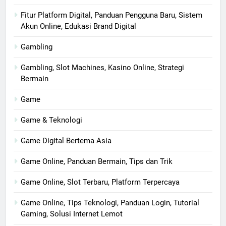
Fitur Platform Digital, Panduan Pengguna Baru, Sistem
Akun Online, Edukasi Brand Digital
Gambling
Gambling, Slot Machines, Kasino Online, Strategi
Bermain
Game
Game & Teknologi
Game Digital Bertema Asia
Game Online, Panduan Bermain, Tips dan Trik
Game Online, Slot Terbaru, Platform Terpercaya
Game Online, Tips Teknologi, Panduan Login, Tutorial
Gaming, Solusi Internet Lemot