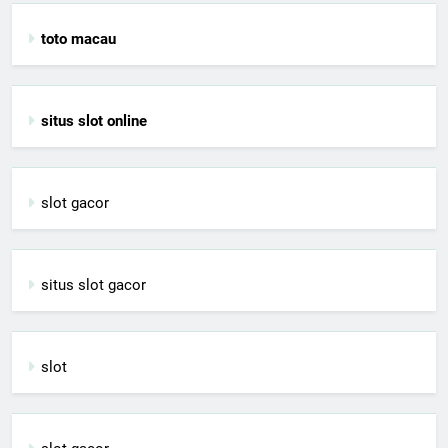
toto macau
situs slot online
slot gacor
situs slot gacor
slot