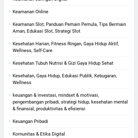
Keamanan Online
Keamanan Slot, Panduan Pemain Pemula, Tips Bermain
Aman, Edukasi Slot, Strategi Slot
Kesehatan Harian, Fitness Ringan, Gaya Hidup Aktif,
Wellness, Self-Care
Kesehatan Tubuh Nutrisi & Gizi Gaya Hidup Sehat
Kesehatan, Gaya Hidup, Edukasi Publik, Kebugaran,
Wellness
keuangan & investasi, mindset & motivasi,
pengembangan pribadi, strategi hidup, kesehatan mental
& finansial, produktivitas & efisiensi
Keuangan Pribadi
Komunitas & Etika Digital