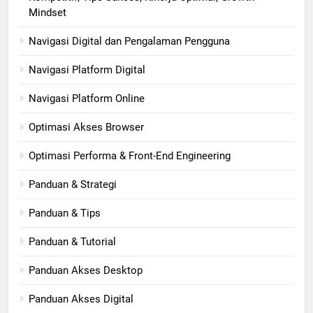
Mindset
Navigasi Digital dan Pengalaman Pengguna
Navigasi Platform Digital
Navigasi Platform Online
Optimasi Akses Browser
Optimasi Performa & Front-End Engineering
Panduan & Strategi
Panduan & Tips
Panduan & Tutorial
Panduan Akses Desktop
Panduan Akses Digital