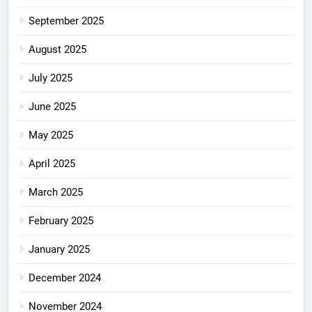
September 2025
August 2025
July 2025
June 2025
May 2025
April 2025
March 2025
February 2025
January 2025
December 2024
November 2024