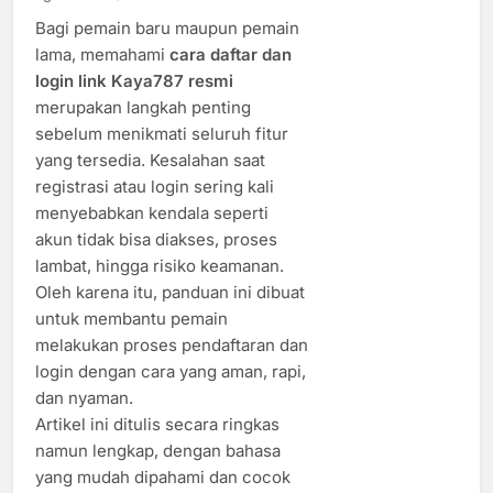
Bagi pemain baru maupun pemain
lama, memahami
cara daftar dan
login link Kaya787 resmi
merupakan langkah penting
sebelum menikmati seluruh fitur
yang tersedia. Kesalahan saat
registrasi atau login sering kali
menyebabkan kendala seperti
akun tidak bisa diakses, proses
lambat, hingga risiko keamanan.
Oleh karena itu, panduan ini dibuat
untuk membantu pemain
melakukan proses pendaftaran dan
login dengan cara yang aman, rapi,
dan nyaman.
Artikel ini ditulis secara ringkas
namun lengkap, dengan bahasa
yang mudah dipahami dan cocok