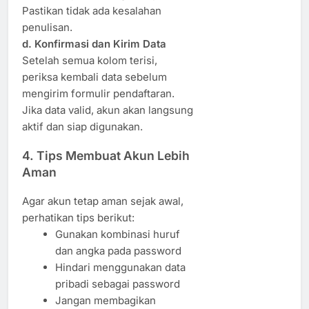
Pastikan tidak ada kesalahan
penulisan.
d. Konfirmasi dan Kirim Data
Setelah semua kolom terisi,
periksa kembali data sebelum
mengirim formulir pendaftaran.
Jika data valid, akun akan langsung
aktif dan siap digunakan.
4. Tips Membuat Akun Lebih
Aman
Agar akun tetap aman sejak awal,
perhatikan tips berikut:
Gunakan kombinasi huruf
dan angka pada password
Hindari menggunakan data
pribadi sebagai password
Jangan membagikan