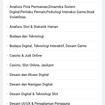
Analisis Pola Permainan,Dinamika Sistem
Digital,Perilaku Pemain,Psikologi Interaksi Game,Studi
Volatilitas
Analisis Slot & Statistik Harian
Budaya dan Teknologi
Budaya Digital, Teknologi Interaktif, Desain Game
Casino & Judi Online
Casino, Slot Online, Jackpot
Desain dan Akses Digital
Desain dan Navigasi Digital
Desain Digital & Teknologi Slot
Desain UI/UX & Pengalaman Pengguna