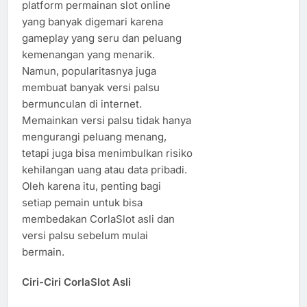
platform permainan slot online
yang banyak digemari karena
gameplay yang seru dan peluang
kemenangan yang menarik.
Namun, popularitasnya juga
membuat banyak versi palsu
bermunculan di internet.
Memainkan versi palsu tidak hanya
mengurangi peluang menang,
tetapi juga bisa menimbulkan risiko
kehilangan uang atau data pribadi.
Oleh karena itu, penting bagi
setiap pemain untuk bisa
membedakan CorlaSlot asli dan
versi palsu sebelum mulai
bermain.
Ciri-Ciri CorlaSlot Asli