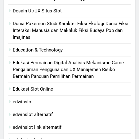
Desain UI/UX Situs Slot
Dunia Pokémon Studi Karakter Fiksi Ekologi Dunia Fiksi
Interaksi Manusia dan Makhluk Fiksi Budaya Pop dan
Imajinasi
Education & Technology
Edukasi Permainan Digital Analisis Mekanisme Game
Pengalaman Pengguna dan UX Manajemen Risiko
Bermain Panduan Pemilihan Permainan
Edukasi Slot Online
edwinslot
edwinslot alternatif
edwinslot link alternatif