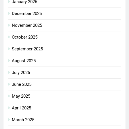
January 2026
December 2025
November 2025
October 2025
September 2025
August 2025
July 2025
June 2025
May 2025
April 2025
March 2025