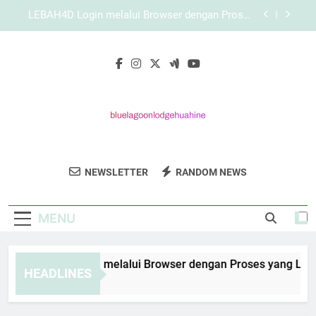
Skip
Login KAYA787 melalui Browser dengan Proses
to
yang Lebih Efisien
content
Panduan Mengatasi Notifikasi Kesalahan saat
Login KAYA787 secara Tepat
EDWINSLOT Login melalui Browser dengan
Proses yang Lebih Efisien
LEBAH4D Login melalui Browser dengan Proses
yang Lebih Efisien dan Terarah
Login KAYA787 melalui Browser dengan Proses
yang Lebih Efisien
Blue Lagoon
Nikmati Suasana Eksotis Dengan
Panduan Mengatasi Notifikasi Kesalahan saat
NEWSLETTER
RANDOM NEWS
Lodge Huahine
Login KAYA787 secara Tepat
Penginapan Di Blue Lagoon Lodge Huahine.
Pengalaman Tak Terlupakan Di Pulau Yang
MENU
Indah.
DWINSLOT Login melalui Browser dengan Proses yang Lebih E
HEADLINES
 Weeks Ago