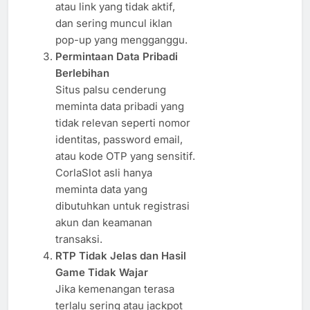
atau link yang tidak aktif,
dan sering muncul iklan
pop-up yang mengganggu.
Permintaan Data Pribadi
Berlebihan
Situs palsu cenderung
meminta data pribadi yang
tidak relevan seperti nomor
identitas, password email,
atau kode OTP yang sensitif.
CorlaSlot asli hanya
meminta data yang
dibutuhkan untuk registrasi
akun dan keamanan
transaksi.
RTP Tidak Jelas dan Hasil
Game Tidak Wajar
Jika kemenangan terasa
terlalu sering atau jackpot