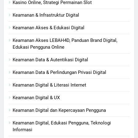
Kasino Online, Strategi Permainan Slot
Keamanan & Infrastruktur Digital
Keamanan Akses & Edukasi Digital
Keamanan Akses LEBAH4D, Panduan Brand Digital,
Edukasi Pengguna Online
Keamanan Data & Autentikasi Digital
Keamanan Data & Perlindungan Privasi Digital
Keamanan Digital & Literasi Internet
Keamanan Digital & UX
Keamanan Digital dan Kepercayaan Pengguna
Keamanan Digital, Edukasi Pengguna, Teknologi
Informasi