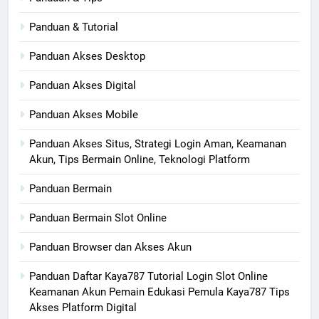
Panduan & Tutorial
Panduan Akses Desktop
Panduan Akses Digital
Panduan Akses Mobile
Panduan Akses Situs, Strategi Login Aman, Keamanan
Akun, Tips Bermain Online, Teknologi Platform
Panduan Bermain
Panduan Bermain Slot Online
Panduan Browser dan Akses Akun
Panduan Daftar Kaya787 Tutorial Login Slot Online
Keamanan Akun Pemain Edukasi Pemula Kaya787 Tips
Akses Platform Digital