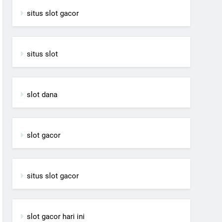
situs slot gacor
situs slot
slot dana
slot gacor
situs slot gacor
slot gacor hari ini