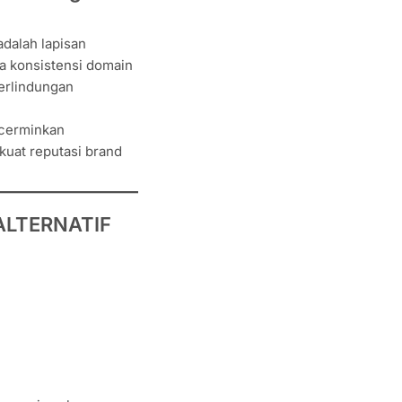
adalah lapisan
a konsistensi domain
erlindungan
ncerminkan
uat reputasi brand
ALTERNATIF