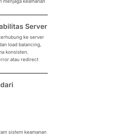
am menjaga keamanan
bilitas Server
terhubung ke server
dan load balancing,
a konsisten.
rror atau redirect
dari
lam sistem keamanan