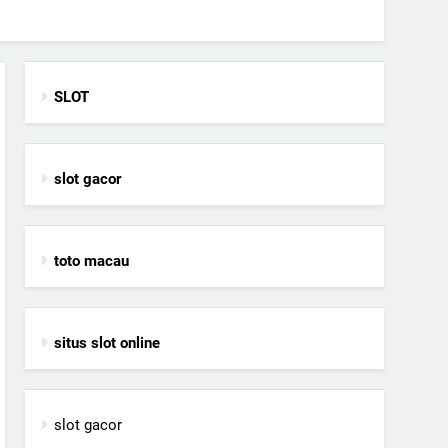
SLOT
slot gacor
toto macau
situs slot online
slot gacor