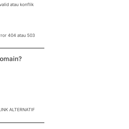
alid atau konflik
rror 404 atau 503
Domain?
LINK ALTERNATIF