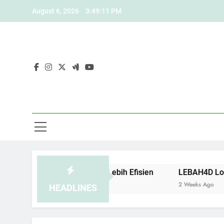
Skip
August 6, 2026
3:49:12 PM
to
content
Blu
Nikmati S
n Proses yang Lebih Efisien
LEBAH4D Login melalui Br
2 Weeks Ago
HEADLINES