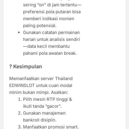
sering “on” di jam tertentu—
preferensi pola putaran bisa
memberi indikasi momen
paling potensial.
Gunakan catatan permainan
harian untuk analisis sendiri
—data kecil membantu
pahami pola awalan break.
? Kesimpulan
Memanfaatkan server Thailand
EDWINSLOT untuk cuan modal
minim bukan mimpi. Asalkan:
Pilih mesin RTP tinggi &
ikuti tanda “gacor”.
Gunakan manajemen
bankroll disiplin.
Manfaatkan promosi smart.