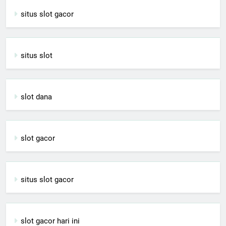
situs slot gacor
situs slot
slot dana
slot gacor
situs slot gacor
slot gacor hari ini