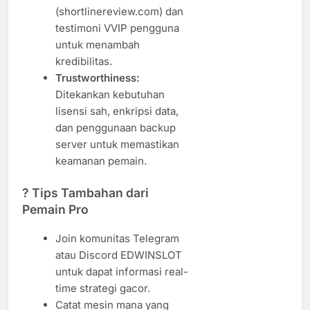
(shortlinereview.com) dan
testimoni VVIP pengguna
untuk menambah
kredibilitas.
Trustworthiness:
Ditekankan kebutuhan
lisensi sah, enkripsi data,
dan penggunaan backup
server untuk memastikan
keamanan pemain.
? Tips Tambahan dari
Pemain Pro
Join komunitas Telegram
atau Discord EDWINSLOT
untuk dapat informasi real-
time strategi gacor.
Catat mesin mana yang