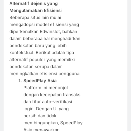
Alternatif Sejenis yang
Mengutamakan Efisiensi
Beberapa situs lain mulai
mengadopsi model efisiensi yang
diperkenalkan Edwinslot, bahkan
dalam beberapa hal menghadirkan
pendekatan baru yang lebih
kontekstual. Berikut adalah tiga
alternatif populer yang memiliki
pendekatan serupa dalam
meningkatkan efisiensi pengguna:
SpeedPlay Asia
Platform ini menonjol
dengan kecepatan transaksi
dan fitur auto-verifikasi
login. Dengan UI yang
bersih dan tidak
membingungkan, SpeedPlay
Asia menawarkan