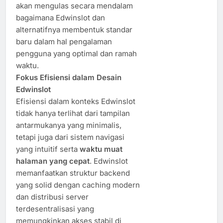
akan mengulas secara mendalam
bagaimana Edwinslot dan
alternatifnya membentuk standar
baru dalam hal pengalaman
pengguna yang optimal dan ramah
waktu.
Fokus Efisiensi dalam Desain
Edwinslot
Efisiensi dalam konteks Edwinslot
tidak hanya terlihat dari tampilan
antarmukanya yang minimalis,
tetapi juga dari sistem navigasi
yang intuitif serta
waktu muat
halaman yang cepat
. Edwinslot
memanfaatkan struktur backend
yang solid dengan caching modern
dan distribusi server
terdesentralisasi yang
memungkinkan akses stabil di