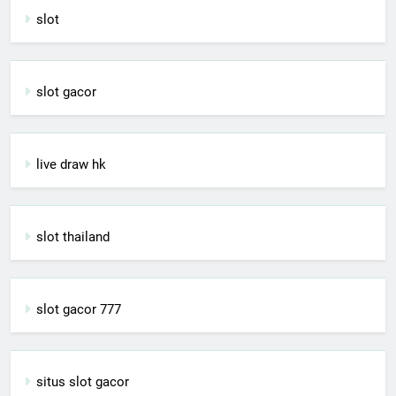
slot
slot gacor
live draw hk
slot thailand
slot gacor 777
situs slot gacor