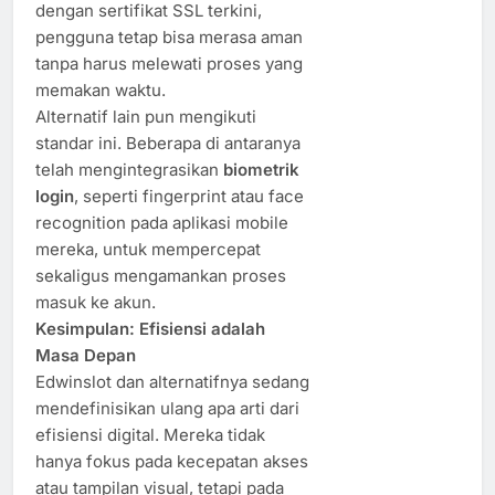
dengan sertifikat SSL terkini,
pengguna tetap bisa merasa aman
tanpa harus melewati proses yang
memakan waktu.
Alternatif lain pun mengikuti
standar ini. Beberapa di antaranya
telah mengintegrasikan
biometrik
login
, seperti fingerprint atau face
recognition pada aplikasi mobile
mereka, untuk mempercepat
sekaligus mengamankan proses
masuk ke akun.
Kesimpulan: Efisiensi adalah
Masa Depan
Edwinslot dan alternatifnya sedang
mendefinisikan ulang apa arti dari
efisiensi digital. Mereka tidak
hanya fokus pada kecepatan akses
atau tampilan visual, tetapi pada