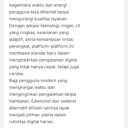
bagaimana waktu dan energi
pengguna bisa dihemat tanpa
mengurangi kualitas layanan.
Dengan adopsi teknologi ringan, UI
yang ringkas, keamanan yang
adaptif, serta kemampuan lintas
perangkat, platform-platform ini
membawa standar baru dalam
menghadirkan pengalaman digital
yang tidak hanya cepat, tetapi juga
cerdas.
Bagi pengguna modern yang
menghargai waktu dan
menginginkan pengalaman tanpa
hambatan, Edwinslot dan sederet
alternatif efisien lainnya layak
menjadi pilihan utama dalam
rutinitas digital harian.