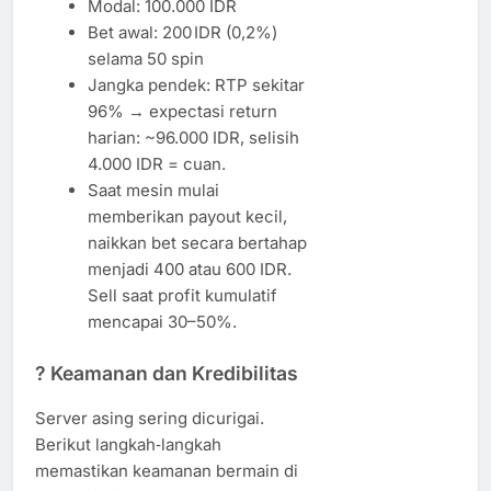
Modal: 100.000 IDR
Bet awal: 200 IDR (0,2%)
selama 50 spin
Jangka pendek: RTP sekitar
96% → expectasi return
harian: ~96.000 IDR, selisih
4.000 IDR = cuan.
Saat mesin mulai
memberikan payout kecil,
naikkan bet secara bertahap
menjadi 400 atau 600 IDR.
Sell saat profit kumulatif
mencapai 30–50%.
?️ Keamanan dan Kredibilitas
Server asing sering dicurigai.
Berikut langkah‑langkah
memastikan keamanan bermain di