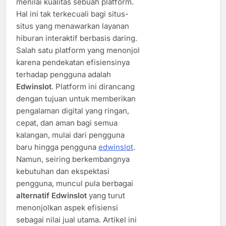
menilai kualitas sebuah platform.
Hal ini tak terkecuali bagi situs-
situs yang menawarkan layanan
hiburan interaktif berbasis daring.
Salah satu platform yang menonjol
karena pendekatan efisiensinya
terhadap pengguna adalah
Edwinslot
. Platform ini dirancang
dengan tujuan untuk memberikan
pengalaman digital yang ringan,
cepat, dan aman bagi semua
kalangan, mulai dari pengguna
baru hingga pengguna
edwinslot
.
Namun, seiring berkembangnya
kebutuhan dan ekspektasi
pengguna, muncul pula berbagai
alternatif Edwinslot
yang turut
menonjolkan aspek efisiensi
sebagai nilai jual utama. Artikel ini