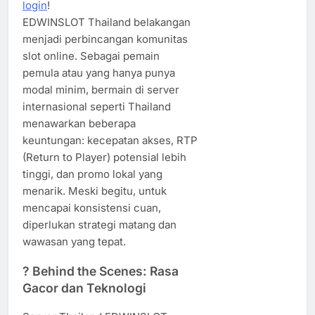
login
!
EDWINSLOT Thailand belakangan
menjadi perbincangan komunitas
slot online. Sebagai pemain
pemula atau yang hanya punya
modal minim, bermain di server
internasional seperti Thailand
menawarkan beberapa
keuntungan: kecepatan akses, RTP
(Return to Player) potensial lebih
tinggi, dan promo lokal yang
menarik. Meski begitu, untuk
mencapai konsistensi cuan,
diperlukan strategi matang dan
wawasan yang tepat.
? Behind the Scenes: Rasa
Gacor dan Teknologi