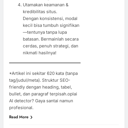
Utamakan keamanan &
kredibilitas situs.
Dengan konsistensi, modal
kecil bisa tumbuh signifikan
—tentunya tanpa lupa
batasan. Bermainlah secara
cerdas, penuh strategi, dan
nikmati hasilnya!
*Artikel ini sekitar 620 kata (tanpa
tag/judul/meta). Struktur SEO-
friendly dengan heading, tabel,
bullet, dan paragraf terpisah.oplai
AI detector? Gaya santai namun
profesional.
Read More