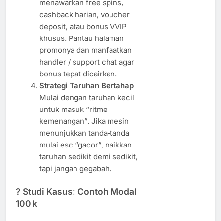
menawarkan free spins,
cashback harian, voucher
deposit, atau bonus VVIP
khusus. Pantau halaman
promonya dan manfaatkan
handler / support chat agar
bonus tepat dicairkan.
Strategi Taruhan Bertahap
Mulai dengan taruhan kecil
untuk masuk “ritme
kemenangan”. Jika mesin
menunjukkan tanda‑tanda
mulai esc “gacor”, naikkan
taruhan sedikit demi sedikit,
tapi jangan gegabah.
? Studi Kasus: Contoh Modal
100 k