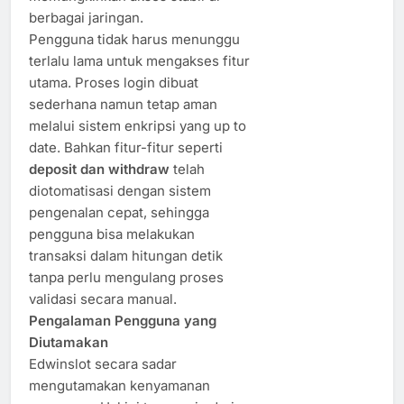
berbagai jaringan.
Pengguna tidak harus menunggu
terlalu lama untuk mengakses fitur
utama. Proses login dibuat
sederhana namun tetap aman
melalui sistem enkripsi yang up to
date. Bahkan fitur-fitur seperti
deposit dan withdraw
telah
diotomatisasi dengan sistem
pengenalan cepat, sehingga
pengguna bisa melakukan
transaksi dalam hitungan detik
tanpa perlu mengulang proses
validasi secara manual.
Pengalaman Pengguna yang
Diutamakan
Edwinslot secara sadar
mengutamakan kenyamanan