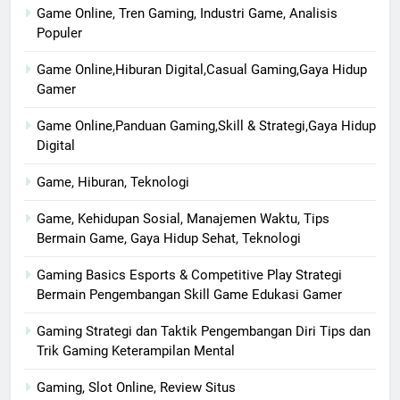
Game Online, Tren Gaming, Industri Game, Analisis
Populer
Game Online,Hiburan Digital,Casual Gaming,Gaya Hidup
Gamer
Game Online,Panduan Gaming,Skill & Strategi,Gaya Hidup
Digital
Game, Hiburan, Teknologi
Game, Kehidupan Sosial, Manajemen Waktu, Tips
Bermain Game, Gaya Hidup Sehat, Teknologi
Gaming Basics Esports & Competitive Play Strategi
Bermain Pengembangan Skill Game Edukasi Gamer
Gaming Strategi dan Taktik Pengembangan Diri Tips dan
Trik Gaming Keterampilan Mental
Gaming, Slot Online, Review Situs