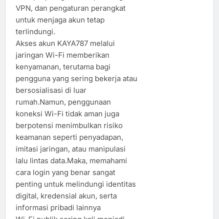
VPN, dan pengaturan perangkat
untuk menjaga akun tetap
terlindungi.
Akses akun KAYA787 melalui
jaringan Wi-Fi memberikan
kenyamanan, terutama bagi
pengguna yang sering bekerja atau
bersosialisasi di luar
rumah.Namun, penggunaan
koneksi Wi-Fi tidak aman juga
berpotensi menimbulkan risiko
keamanan seperti penyadapan,
imitasi jaringan, atau manipulasi
lalu lintas data.Maka, memahami
cara login yang benar sangat
penting untuk melindungi identitas
digital, kredensial akun, serta
informasi pribadi lainnya