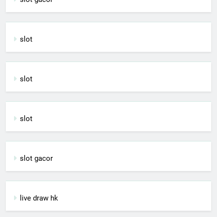
slot
slot
slot
slot gacor
live draw hk