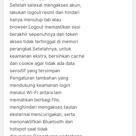
Setelah selesai mengakses akun,
lakukan logout resmi dan hindari
hanya menutup tab atau
browser.Logout memastikan sesi
berakhir sepenuhnya dan token
akses tidak tertinggal di memori
perangkat.Setelahnya, untuk
keamanan ekstra, bersihkan cache
dan cookie agar tidak ada data
sensitif yang tersimpan
Pengaturan tambahan yang
mendukung keamanan login
melalui Wi-Fi antara lain
mematikan berbagi file,
menghindari mengakses tautan
eksternal mencurigakan, serta
menonaktifkan Bluetooth dan
hotspot saat tidak