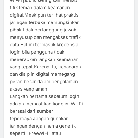
Wi-Fi publik sering kali menjadi
titik lemah dalam keamanan
digital.Meskipun terlihat praktis,
jaringan terbuka memungkinkan
pihak tidak bertanggung jawab
menyusup dan mengakses trafik
data.Hal ini termasuk kredensial
login bila pengguna tidak
menerapkan langkah keamanan
yang tepat.Karena itu, kesadaran
dan disiplin digital memegang
peran besar dalam pengalaman
akses yang aman
Langkah pertama sebelum login
adalah memastikan koneksi Wi-Fi
berasal dari sumber
tepercaya.Jangan gunakan
jaringan dengan nama generik
seperti “FreeWiFi” atau