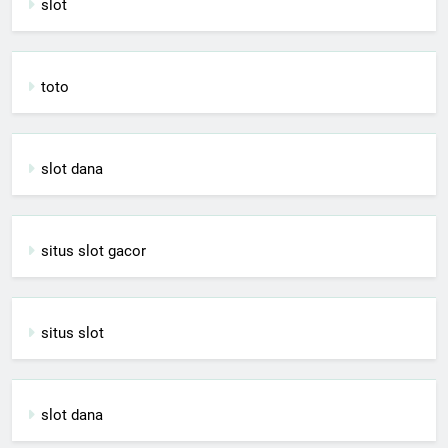
slot
toto
slot dana
situs slot gacor
situs slot
slot dana