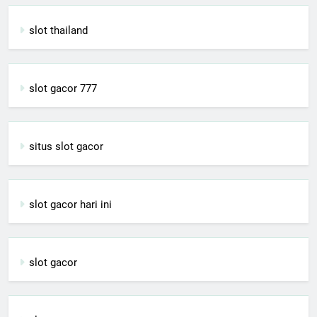
slot thailand
slot gacor 777
situs slot gacor
slot gacor hari ini
slot gacor