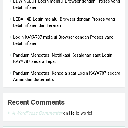
EDWINSLOT Login melalui Browser dengan Proses yang
Lebih Efisien
LEBAH4D Login melalui Browser dengan Proses yang
Lebih Efisien dan Terarah
Login KAYA787 melalui Browser dengan Proses yang
Lebih Efisien
Panduan Mengatasi Notifikasi Kesalahan saat Login
KAYA787 secara Tepat
Panduan Mengatasi Kendala saat Login KAYA787 secara
Aman dan Sistematis
Recent Comments
A WordPress Commenter
on
Hello world!