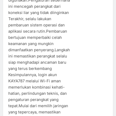
digunakan.Pengaturan sederhana
ini mencegah perangkat dari
koneksi liar yang tidak diinginkan
Terakhir, selalu lakukan
pembaruan sistem operasi dan
aplikasi secara rutin.Pembaruan
bertujuan memperbaiki celah
keamanan yang mungkin
dimanfaatkan penyerang.Langkah
ini memastikan perangkat selalu
siap menghadapi ancaman baru
yang terus berkembang
Kesimpulannya, login akun
KAYA787 melalui Wi-Fi aman
memerlukan kombinasi kehati-
hatian, perlindungan teknis, dan
pengaturan perangkat yang
tepat.Mulai dari memilih jaringan
yang tepercaya, memastikan