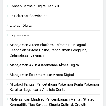
Konsep Bermain Digital Terukur
link alternatif edwinslot
Literasi Digital
login edwinslot
Manajemen Akses Platform, Infrastruktur Digital,
Keandalan Sistem Online, Pengalaman Pengguna,
Optimalisasi Layanan
Manajemen Akun & Keamanan Akses Digital
Manajemen Bookmark dan Akses Digital
Mitologi Fantasi Pengetahuan Pokémon Dunia Pokémon
Karakter Legendaris Analisis Cerita
Motivasi dan Mindset, Pengembangan Mental, Strategi
Kompetitif, Tips Sukses, Kinerja Optimal, Growth