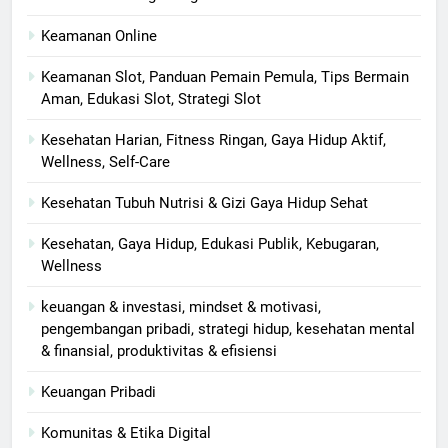
Keamanan Online
Keamanan Slot, Panduan Pemain Pemula, Tips Bermain
Aman, Edukasi Slot, Strategi Slot
Kesehatan Harian, Fitness Ringan, Gaya Hidup Aktif,
Wellness, Self-Care
Kesehatan Tubuh Nutrisi & Gizi Gaya Hidup Sehat
Kesehatan, Gaya Hidup, Edukasi Publik, Kebugaran,
Wellness
keuangan & investasi, mindset & motivasi,
pengembangan pribadi, strategi hidup, kesehatan mental
& finansial, produktivitas & efisiensi
Keuangan Pribadi
Komunitas & Etika Digital