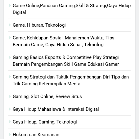
Game Online,Panduan Gaming,Skill & Strategi,Gaya Hidup
Digital
Game, Hiburan, Teknologi
Game, Kehidupan Sosial, Manajemen Waktu, Tips
Bermain Game, Gaya Hidup Sehat, Teknologi
Gaming Basics Esports & Competitive Play Strategi
Bermain Pengembangan Skill Game Edukasi Gamer
Gaming Strategi dan Taktik Pengembangan Diri Tips dan
Trik Gaming Keterampilan Mental
Gaming, Slot Online, Review Situs
Gaya Hidup Mahasiswa & Interaksi Digital
Gaya Hidup, Gaming, Teknologi
Hukum dan Keamanan