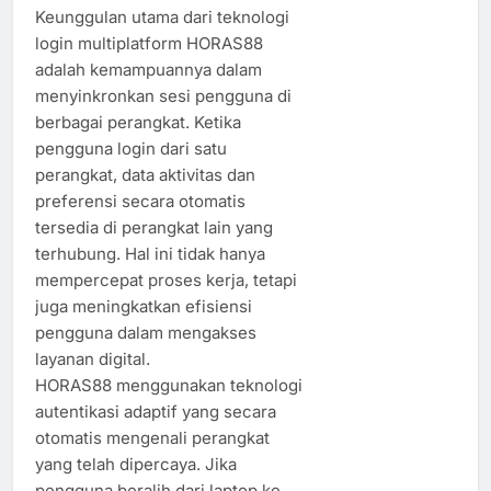
Keunggulan utama dari teknologi
login multiplatform HORAS88
adalah kemampuannya dalam
menyinkronkan sesi pengguna di
berbagai perangkat. Ketika
pengguna login dari satu
perangkat, data aktivitas dan
preferensi secara otomatis
tersedia di perangkat lain yang
terhubung. Hal ini tidak hanya
mempercepat proses kerja, tetapi
juga meningkatkan efisiensi
pengguna dalam mengakses
layanan digital.
HORAS88 menggunakan teknologi
autentikasi adaptif yang secara
otomatis mengenali perangkat
yang telah dipercaya. Jika
pengguna beralih dari laptop ke