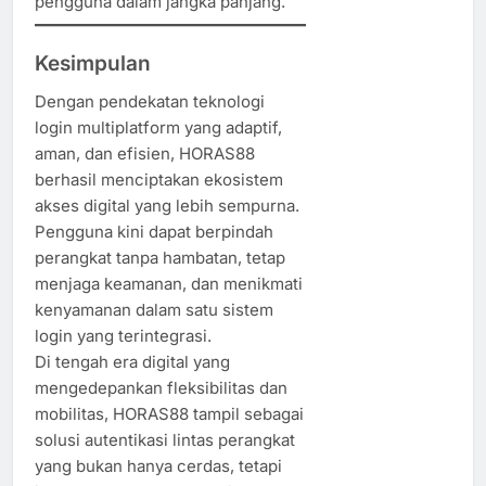
pengguna dalam jangka panjang.
Kesimpulan
Dengan pendekatan teknologi
login multiplatform yang adaptif,
aman, dan efisien, HORAS88
berhasil menciptakan ekosistem
akses digital yang lebih sempurna.
Pengguna kini dapat berpindah
perangkat tanpa hambatan, tetap
menjaga keamanan, dan menikmati
kenyamanan dalam satu sistem
login yang terintegrasi.
Di tengah era digital yang
mengedepankan fleksibilitas dan
mobilitas, HORAS88 tampil sebagai
solusi autentikasi lintas perangkat
yang bukan hanya cerdas, tetapi