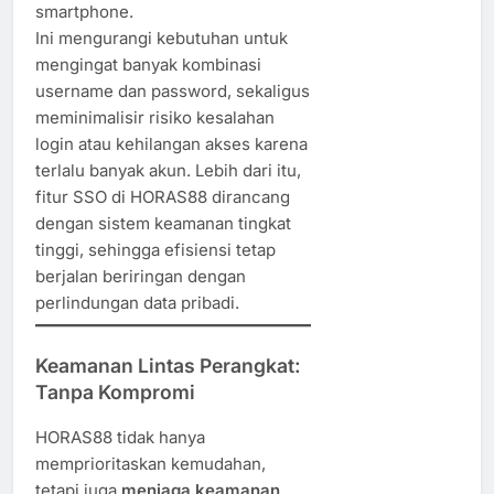
smartphone.
Ini mengurangi kebutuhan untuk
mengingat banyak kombinasi
username dan password, sekaligus
meminimalisir risiko kesalahan
login atau kehilangan akses karena
terlalu banyak akun. Lebih dari itu,
fitur SSO di HORAS88 dirancang
dengan sistem keamanan tingkat
tinggi, sehingga efisiensi tetap
berjalan beriringan dengan
perlindungan data pribadi.
Keamanan Lintas Perangkat:
Tanpa Kompromi
HORAS88 tidak hanya
memprioritaskan kemudahan,
tetapi juga
menjaga keamanan