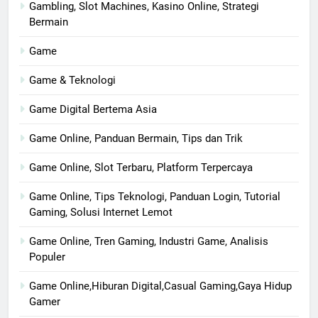
Gambling, Slot Machines, Kasino Online, Strategi
Bermain
Game
Game & Teknologi
Game Digital Bertema Asia
Game Online, Panduan Bermain, Tips dan Trik
Game Online, Slot Terbaru, Platform Terpercaya
Game Online, Tips Teknologi, Panduan Login, Tutorial
Gaming, Solusi Internet Lemot
Game Online, Tren Gaming, Industri Game, Analisis
Populer
Game Online,Hiburan Digital,Casual Gaming,Gaya Hidup
Gamer