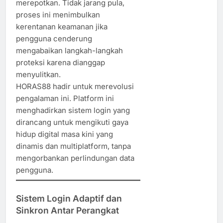
merepotkan. Tidak jarang pula,
proses ini menimbulkan
kerentanan keamanan jika
pengguna cenderung
mengabaikan langkah-langkah
proteksi karena dianggap
menyulitkan.
HORAS88 hadir untuk merevolusi
pengalaman ini. Platform ini
menghadirkan sistem login yang
dirancang untuk mengikuti gaya
hidup digital masa kini yang
dinamis dan multiplatform, tanpa
mengorbankan perlindungan data
pengguna.
Sistem Login Adaptif dan
Sinkron Antar Perangkat