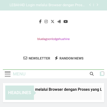
Skip
Login KAYA787 melalui Browser dengan Proses
to
yang Lebih Efisien
content
Panduan Mengatasi Notifikasi Kesalahan saat
Login KAYA787 secara Tepat
EDWINSLOT Login melalui Browser dengan
Proses yang Lebih Efisien
LEBAH4D Login melalui Browser dengan Proses
yang Lebih Efisien dan Terarah
Login KAYA787 melalui Browser dengan Proses
yang Lebih Efisien
Blue Lagoon
Nikmati Suasana Eksotis Dengan
Panduan Mengatasi Notifikasi Kesalahan saat
NEWSLETTER
RANDOM NEWS
Lodge Huahine
Login KAYA787 secara Tepat
Penginapan Di Blue Lagoon Lodge Huahine.
Pengalaman Tak Terlupakan Di Pulau Yang
MENU
Indah.
WINSLOT Login melalui Browser dengan Proses yang Lebih Ef
HEADLINES
Weeks Ago