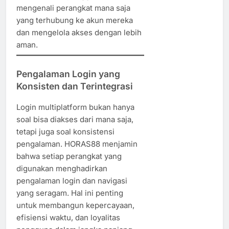
mengenali perangkat mana saja
yang terhubung ke akun mereka
dan mengelola akses dengan lebih
aman.
Pengalaman Login yang
Konsisten dan Terintegrasi
Login multiplatform bukan hanya
soal bisa diakses dari mana saja,
tetapi juga soal konsistensi
pengalaman. HORAS88 menjamin
bahwa setiap perangkat yang
digunakan menghadirkan
pengalaman login dan navigasi
yang seragam. Hal ini penting
untuk membangun kepercayaan,
efisiensi waktu, dan loyalitas