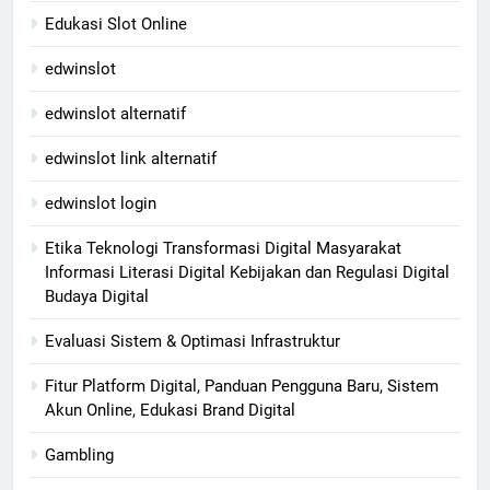
Edukasi Slot Online
edwinslot
edwinslot alternatif
edwinslot link alternatif
edwinslot login
Etika Teknologi Transformasi Digital Masyarakat
Informasi Literasi Digital Kebijakan dan Regulasi Digital
Budaya Digital
Evaluasi Sistem & Optimasi Infrastruktur
Fitur Platform Digital, Panduan Pengguna Baru, Sistem
Akun Online, Edukasi Brand Digital
Gambling