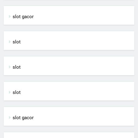
slot gacor
slot
slot
slot
slot gacor