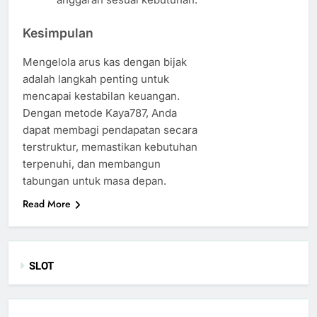
Kesimpulan
Mengelola arus kas dengan bijak
adalah langkah penting untuk
mencapai kestabilan keuangan.
Dengan metode Kaya787, Anda
dapat membagi pendapatan secara
terstruktur, memastikan kebutuhan
terpenuhi, dan membangun
tabungan untuk masa depan.
Read More
SLOT