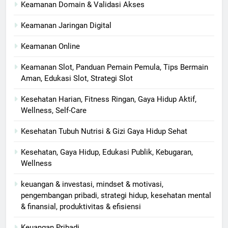
Keamanan Domain & Validasi Akses
Keamanan Jaringan Digital
Keamanan Online
Keamanan Slot, Panduan Pemain Pemula, Tips Bermain
Aman, Edukasi Slot, Strategi Slot
Kesehatan Harian, Fitness Ringan, Gaya Hidup Aktif,
Wellness, Self-Care
Kesehatan Tubuh Nutrisi & Gizi Gaya Hidup Sehat
Kesehatan, Gaya Hidup, Edukasi Publik, Kebugaran,
Wellness
keuangan & investasi, mindset & motivasi,
pengembangan pribadi, strategi hidup, kesehatan mental
& finansial, produktivitas & efisiensi
Keuangan Pribadi