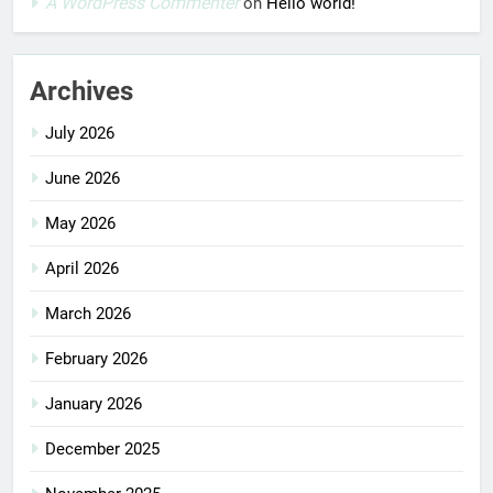
A WordPress Commenter
on
Hello world!
Archives
July 2026
June 2026
May 2026
April 2026
March 2026
February 2026
January 2026
December 2025