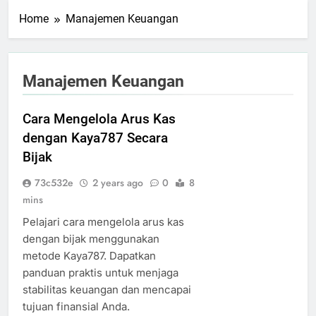
Home
Manajemen Keuangan
Manajemen Keuangan
Cara Mengelola Arus Kas
dengan Kaya787 Secara
Bijak
73c532e
2 years ago
0
8
mins
Pelajari cara mengelola arus kas
dengan bijak menggunakan
metode Kaya787. Dapatkan
panduan praktis untuk menjaga
stabilitas keuangan dan mencapai
tujuan finansial Anda.