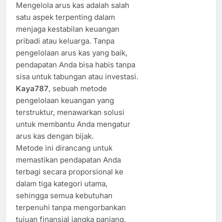
Mengelola arus kas adalah salah
satu aspek terpenting dalam
menjaga kestabilan keuangan
pribadi atau keluarga. Tanpa
pengelolaan arus kas yang baik,
pendapatan Anda bisa habis tanpa
sisa untuk tabungan atau investasi.
Kaya787
, sebuah metode
pengelolaan keuangan yang
terstruktur, menawarkan solusi
untuk membantu Anda mengatur
arus kas dengan bijak.
Metode ini dirancang untuk
memastikan pendapatan Anda
terbagi secara proporsional ke
dalam tiga kategori utama,
sehingga semua kebutuhan
terpenuhi tanpa mengorbankan
tujuan finansial jangka panjang.