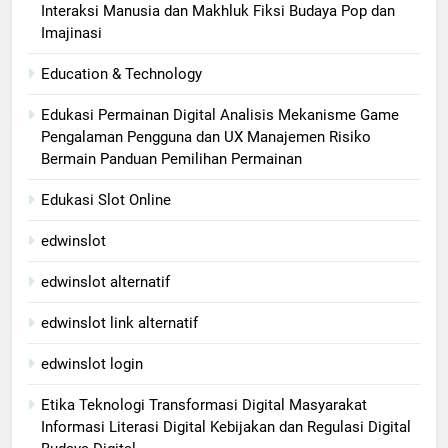
Interaksi Manusia dan Makhluk Fiksi Budaya Pop dan
Imajinasi
Education & Technology
Edukasi Permainan Digital Analisis Mekanisme Game
Pengalaman Pengguna dan UX Manajemen Risiko
Bermain Panduan Pemilihan Permainan
Edukasi Slot Online
edwinslot
edwinslot alternatif
edwinslot link alternatif
edwinslot login
Etika Teknologi Transformasi Digital Masyarakat
Informasi Literasi Digital Kebijakan dan Regulasi Digital