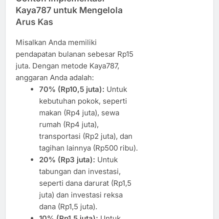
Kaya787 untuk Mengelola
Arus Kas
Misalkan Anda memiliki
pendapatan bulanan sebesar Rp15
juta. Dengan metode Kaya787,
anggaran Anda adalah:
70% (Rp10,5 juta):
Untuk
kebutuhan pokok, seperti
makan (Rp4 juta), sewa
rumah (Rp4 juta),
transportasi (Rp2 juta), dan
tagihan lainnya (Rp500 ribu).
20% (Rp3 juta):
Untuk
tabungan dan investasi,
seperti dana darurat (Rp1,5
juta) dan investasi reksa
dana (Rp1,5 juta).
10% (Rp1,5 juta):
Untuk