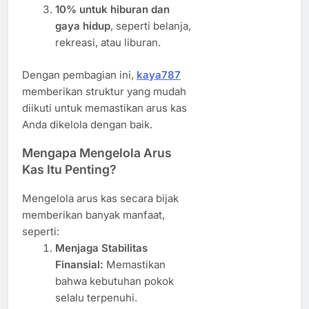
10% untuk hiburan dan
gaya hidup
, seperti belanja,
rekreasi, atau liburan.
Dengan pembagian ini,
kaya787
memberikan struktur yang mudah
diikuti untuk memastikan arus kas
Anda dikelola dengan baik.
Mengapa Mengelola Arus
Kas Itu Penting?
Mengelola arus kas secara bijak
memberikan banyak manfaat,
seperti:
Menjaga Stabilitas
Finansial:
Memastikan
bahwa kebutuhan pokok
selalu terpenuhi.