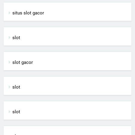
situs slot gacor
slot
slot gacor
slot
slot