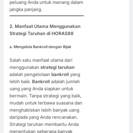
peluang Anda untuk menang dalam
jangka panjang.
2. Manfaat Utama Menggunakan
Strategi Taruhan di HORAS88
a. Mengelola Bankroll dengan Bijak
Salah satu manfaat utama dari
menggunakan
strategi taruhan
adalah pengelolaan
bankroll
yang
lebih baik.
Bankroll
adalah jumlah
uang yang Anda siapkan untuk
bermain. Tanpa strategi yang baik,
mudah untuk terbawa suasana dan
menghabiskan lebih banyak uang
daripada yang Anda rencanakan.
Strategi taruhan membantu Anda
menentukan seberapa banyak