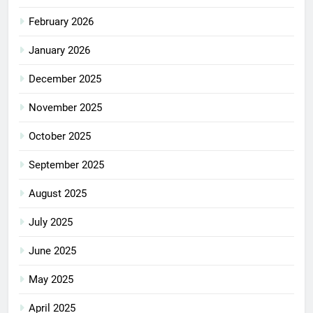
February 2026
January 2026
December 2025
November 2025
October 2025
September 2025
August 2025
July 2025
June 2025
May 2025
April 2025