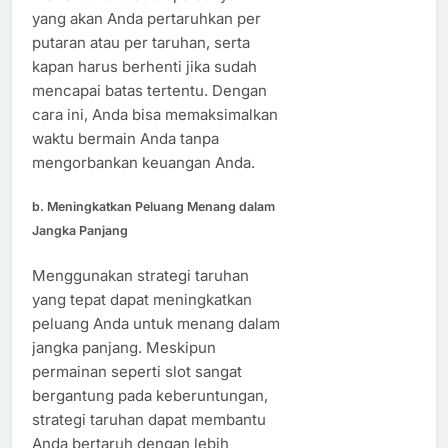
yang akan Anda pertaruhkan per
putaran atau per taruhan, serta
kapan harus berhenti jika sudah
mencapai batas tertentu. Dengan
cara ini, Anda bisa memaksimalkan
waktu bermain Anda tanpa
mengorbankan keuangan Anda.
b. Meningkatkan Peluang Menang dalam
Jangka Panjang
Menggunakan strategi taruhan
yang tepat dapat meningkatkan
peluang Anda untuk menang dalam
jangka panjang. Meskipun
permainan seperti slot sangat
bergantung pada keberuntungan,
strategi taruhan dapat membantu
Anda bertaruh dengan lebih