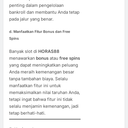
penting dalam pengelolaan
bankroll dan membantu Anda tetap
pada jalur yang benar.
d. Manfaatkan Fitur Bonus dan Free
Spins
Banyak slot di
HORAS88
menawarkan
bonus
atau
free spins
yang dapat meningkatkan peluang
Anda meraih kemenangan besar
tanpa tambahan biaya. Selalu
manfaatkan fitur ini untuk
memaksimalkan nilai taruhan Anda,
tetapi ingat bahwa fitur ini tidak
selalu menjamin kemenangan, jadi
tetap berhati-hati.