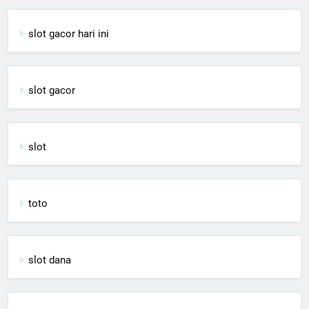
slot gacor hari ini
slot gacor
slot
toto
slot dana