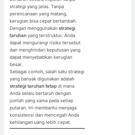
strategi yang jelas. Tanpa
perencanaan yang matang,
kerugian bisa cepat bertambah.
Dengan menggunakan
strategi
taruhan
yang terstruktur, Anda
dapat mengurangi risiko tersebut
dan menghindari keputusan yang
dapat menyebabkan kerugian
besar.
Sebagai contoh, salah satu strategi
yang banyak digunakan adalah
strategi taruhan tetap
di mana
Anda selalu bertaruh dengan
jumlah yang sama pada setiap
putaran. Ini membantu menjaga
konsistensi dan mencegah Anda
kehilangan uang lebih cepat.