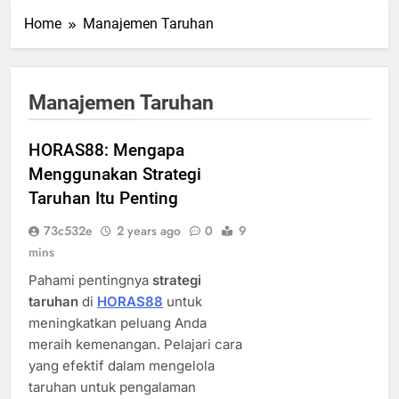
Home
Manajemen Taruhan
Manajemen Taruhan
HORAS88: Mengapa
Menggunakan Strategi
Taruhan Itu Penting
73c532e
2 years ago
0
9
mins
Pahami pentingnya
strategi
taruhan
di
HORAS88
untuk
meningkatkan peluang Anda
meraih kemenangan. Pelajari cara
yang efektif dalam mengelola
taruhan untuk pengalaman