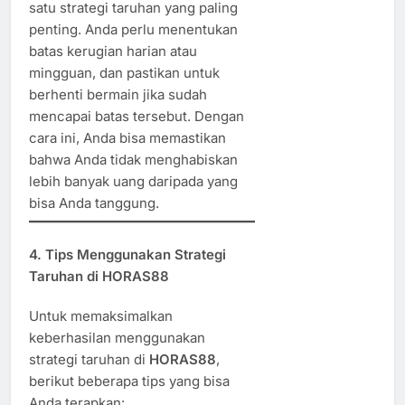
satu strategi taruhan yang paling
penting. Anda perlu menentukan
batas kerugian harian atau
mingguan, dan pastikan untuk
berhenti bermain jika sudah
mencapai batas tersebut. Dengan
cara ini, Anda bisa memastikan
bahwa Anda tidak menghabiskan
lebih banyak uang daripada yang
bisa Anda tanggung.
4. Tips Menggunakan Strategi
Taruhan di HORAS88
Untuk memaksimalkan
keberhasilan menggunakan
strategi taruhan di
HORAS88
,
berikut beberapa tips yang bisa
Anda terapkan: