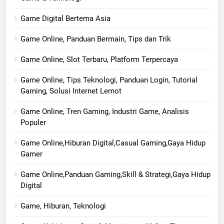
Game Digital Bertema Asia
Game Online, Panduan Bermain, Tips dan Trik
Game Online, Slot Terbaru, Platform Terpercaya
Game Online, Tips Teknologi, Panduan Login, Tutorial
Gaming, Solusi Internet Lemot
Game Online, Tren Gaming, Industri Game, Analisis
Populer
Game Online,Hiburan Digital,Casual Gaming,Gaya Hidup
Gamer
Game Online,Panduan Gaming,Skill & Strategi,Gaya Hidup
Digital
Game, Hiburan, Teknologi