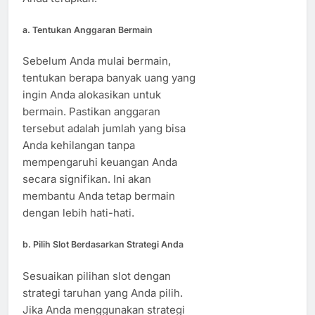
a. Tentukan Anggaran Bermain
Sebelum Anda mulai bermain,
tentukan berapa banyak uang yang
ingin Anda alokasikan untuk
bermain. Pastikan anggaran
tersebut adalah jumlah yang bisa
Anda kehilangan tanpa
mempengaruhi keuangan Anda
secara signifikan. Ini akan
membantu Anda tetap bermain
dengan lebih hati-hati.
b. Pilih Slot Berdasarkan Strategi Anda
Sesuaikan pilihan slot dengan
strategi taruhan yang Anda pilih.
Jika Anda menggunakan strategi