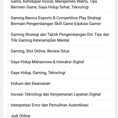
Game, Kehidupan Sosial, Manajemen Waktu, Tips
Bermain Game, Gaya Hidup Sehat, Teknologi
Gaming Basics Esports & Competitive Play Strategi
Bermain Pengembangan Skill Game Edukasi Gamer
Gaming Strategi dan Taktik Pengembangan Diri Tips dan
Trik Gaming Keterampilan Mental
Gaming, Slot Online, Review Situs
Gaya Hidup Mahasiswa & Interaksi Digital
Gaya Hidup, Gaming, Teknologi
Hukum dan Keamanan
Inovasi Teknologi dan Kenyamanan Layanan Digital
Interpretasi Error dan Pemulihan Autentikasi
Judi Online