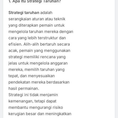
1. Apa Itu Strategi Taruhan?
Strategi taruhan
adalah
serangkaian aturan atau teknik
yang diterapkan pemain untuk
mengelola taruhan mereka dengan
cara yang lebih terstruktur dan
efisien. Alih-alih bertaruh secara
acak, pemain yang menggunakan
strategi memiliki rencana yang
jelas untuk mengelola anggaran
mereka, memilih taruhan yang
tepat, dan menyesuaikan
pendekatan mereka berdasarkan
hasil permainan.
Strategi ini tidak menjamin
kemenangan, tetapi dapat
membantu mengurangi risiko
kerugian besar dan meningkatkan