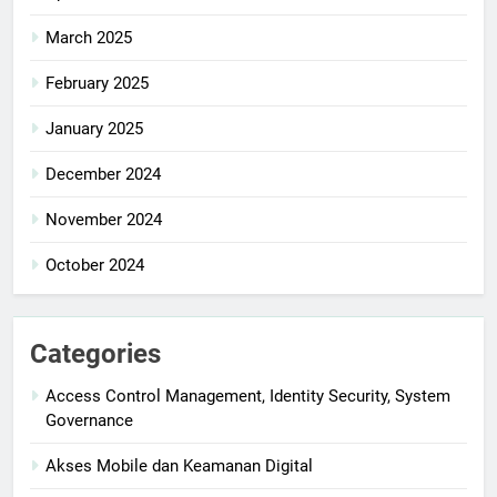
March 2025
February 2025
January 2025
December 2024
November 2024
October 2024
Categories
Access Control Management, Identity Security, System
Governance
Akses Mobile dan Keamanan Digital