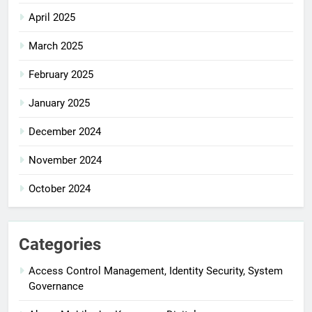
April 2025
March 2025
February 2025
January 2025
December 2024
November 2024
October 2024
Categories
Access Control Management, Identity Security, System
Governance