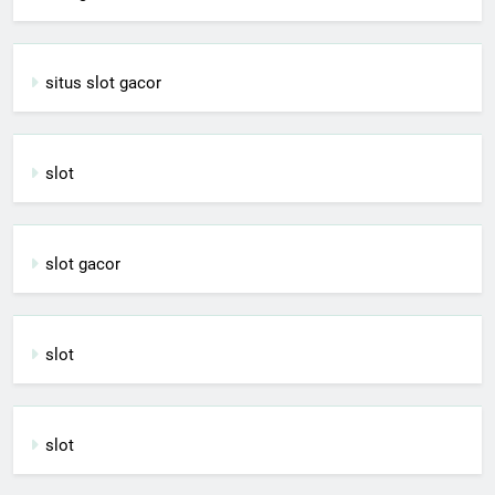
situs slot gacor
slot
slot gacor
slot
slot