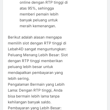
online dengan RTP tinggi di
atas 95%, sehingga
memberi pemain lebih
banyak peluang untuk
meraih kemenangan.
Berikut adalah alasan mengapa
memilih slot dengan RTP tinggi di
Lebah4D sangat menguntungkan:
Peluang Menang Lebih Besar: Slot
dengan RTP tinggi memberikan
peluang lebih besar untuk
mendapatkan pembayaran yang
lebih sering.
Pengalaman Bermain yang Lebih
Lama: Dengan RTP tinggi, Anda
bisa bermain lebih lama tanpa
kehilangan banyak saldo.
Pembayaran yang Lebih Besar: