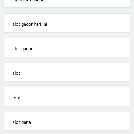
slot gacor hari ini
slot gacor
slot
toto
slot dana