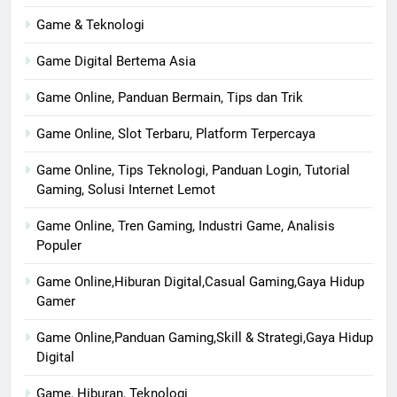
Game & Teknologi
Game Digital Bertema Asia
Game Online, Panduan Bermain, Tips dan Trik
Game Online, Slot Terbaru, Platform Terpercaya
Game Online, Tips Teknologi, Panduan Login, Tutorial
Gaming, Solusi Internet Lemot
Game Online, Tren Gaming, Industri Game, Analisis
Populer
Game Online,Hiburan Digital,Casual Gaming,Gaya Hidup
Gamer
Game Online,Panduan Gaming,Skill & Strategi,Gaya Hidup
Digital
Game, Hiburan, Teknologi