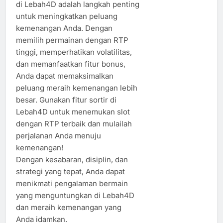
di Lebah4D adalah langkah penting
untuk meningkatkan peluang
kemenangan Anda. Dengan
memilih permainan dengan RTP
tinggi, memperhatikan volatilitas,
dan memanfaatkan fitur bonus,
Anda dapat memaksimalkan
peluang meraih kemenangan lebih
besar. Gunakan fitur sortir di
Lebah4D untuk menemukan slot
dengan RTP terbaik dan mulailah
perjalanan Anda menuju
kemenangan!
Dengan kesabaran, disiplin, dan
strategi yang tepat, Anda dapat
menikmati pengalaman bermain
yang menguntungkan di Lebah4D
dan meraih kemenangan yang
Anda idamkan.