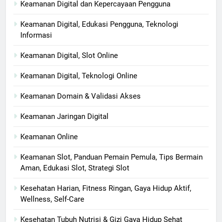
Keamanan Digital dan Kepercayaan Pengguna
Keamanan Digital, Edukasi Pengguna, Teknologi
Informasi
Keamanan Digital, Slot Online
Keamanan Digital, Teknologi Online
Keamanan Domain & Validasi Akses
Keamanan Jaringan Digital
Keamanan Online
Keamanan Slot, Panduan Pemain Pemula, Tips Bermain
Aman, Edukasi Slot, Strategi Slot
Kesehatan Harian, Fitness Ringan, Gaya Hidup Aktif,
Wellness, Self-Care
Kesehatan Tubuh Nutrisi & Gizi Gaya Hidup Sehat