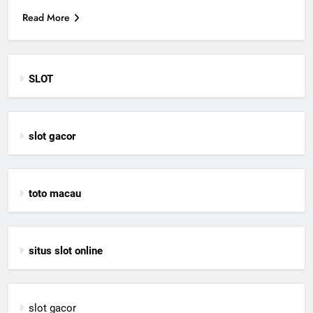
Read More
SLOT
slot gacor
toto macau
situs slot online
slot gacor