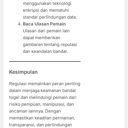
menggunakan teknologi
enkripsi dan mematuhi
standar perlindungan data.
Baca Ulasan Pemain
Ulasan dari pemain lain
dapat memberikan
gambaran tentang reputasi
dan keandalan bandar.
Kesimpulan
Regulasi memainkan peran penting
dalam menjaga keamanan bandar
togel dan melindungi pemain dari
risiko penipuan, manipulasi, dan
ancaman lainnya. Dengan
memastikan keadilan permainan,
transparansi, dan perlindungan