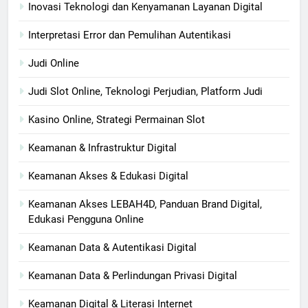
Inovasi Teknologi dan Kenyamanan Layanan Digital
Interpretasi Error dan Pemulihan Autentikasi
Judi Online
Judi Slot Online, Teknologi Perjudian, Platform Judi
Kasino Online, Strategi Permainan Slot
Keamanan & Infrastruktur Digital
Keamanan Akses & Edukasi Digital
Keamanan Akses LEBAH4D, Panduan Brand Digital,
Edukasi Pengguna Online
Keamanan Data & Autentikasi Digital
Keamanan Data & Perlindungan Privasi Digital
Keamanan Digital & Literasi Internet