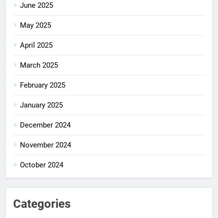
June 2025
May 2025
April 2025
March 2025
February 2025
January 2025
December 2024
November 2024
October 2024
Categories