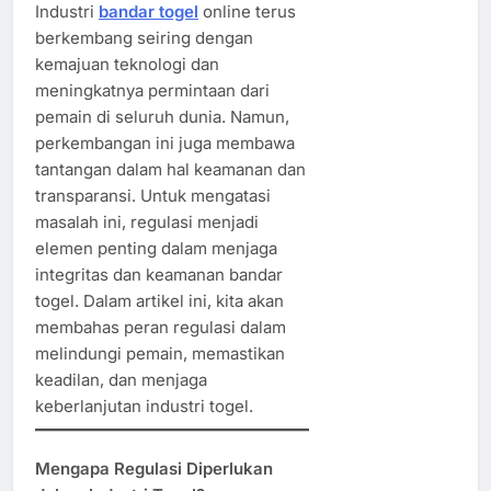
Industri
bandar togel
online terus
berkembang seiring dengan
kemajuan teknologi dan
meningkatnya permintaan dari
pemain di seluruh dunia. Namun,
perkembangan ini juga membawa
tantangan dalam hal keamanan dan
transparansi. Untuk mengatasi
masalah ini, regulasi menjadi
elemen penting dalam menjaga
integritas dan keamanan bandar
togel. Dalam artikel ini, kita akan
membahas peran regulasi dalam
melindungi pemain, memastikan
keadilan, dan menjaga
keberlanjutan industri togel.
Mengapa Regulasi Diperlukan