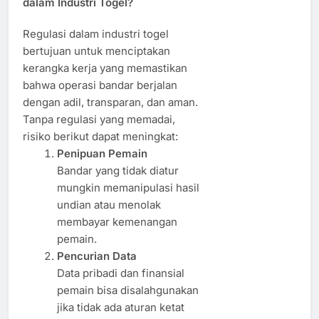
dalam Industri Togel?
Regulasi dalam industri togel
bertujuan untuk menciptakan
kerangka kerja yang memastikan
bahwa operasi bandar berjalan
dengan adil, transparan, dan aman.
Tanpa regulasi yang memadai,
risiko berikut dapat meningkat:
Penipuan Pemain
Bandar yang tidak diatur
mungkin memanipulasi hasil
undian atau menolak
membayar kemenangan
pemain.
Pencurian Data
Data pribadi dan finansial
pemain bisa disalahgunakan
jika tidak ada aturan ketat