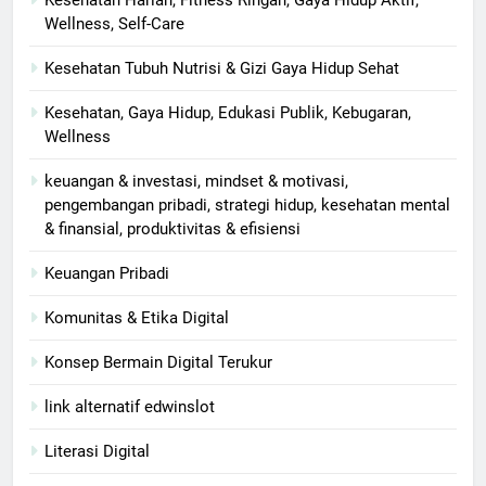
Kesehatan Harian, Fitness Ringan, Gaya Hidup Aktif,
Wellness, Self-Care
Kesehatan Tubuh Nutrisi & Gizi Gaya Hidup Sehat
Kesehatan, Gaya Hidup, Edukasi Publik, Kebugaran,
Wellness
keuangan & investasi, mindset & motivasi,
pengembangan pribadi, strategi hidup, kesehatan mental
& finansial, produktivitas & efisiensi
Keuangan Pribadi
Komunitas & Etika Digital
Konsep Bermain Digital Terukur
link alternatif edwinslot
Literasi Digital