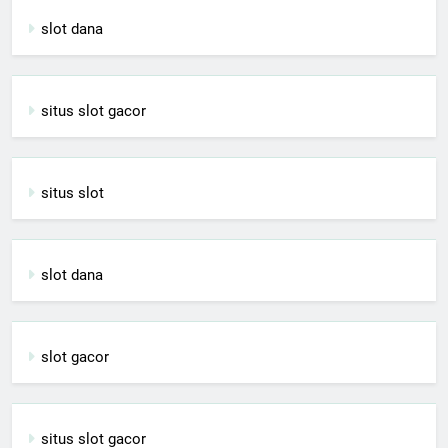
slot dana
situs slot gacor
situs slot
slot dana
slot gacor
situs slot gacor