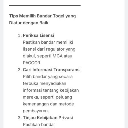
Tips Memilih Bandar Togel yang
Diatur dengan Baik
Periksa Lisensi
Pastikan bandar memiliki
lisensi dari regulator yang
diakui, seperti MGA atau
PAGCOR.
Cari Informasi Transparansi
Pilih bandar yang secara
terbuka menyediakan
informasi tentang kebijakan
mereka, seperti peluang
kemenangan dan metode
pembayaran.
Tinjau Kebijakan Privasi
Pastikan bandar