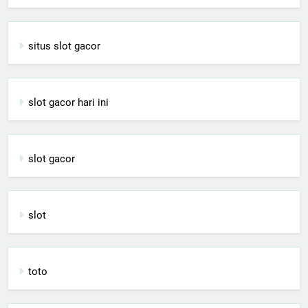
situs slot gacor
slot gacor hari ini
slot gacor
slot
toto