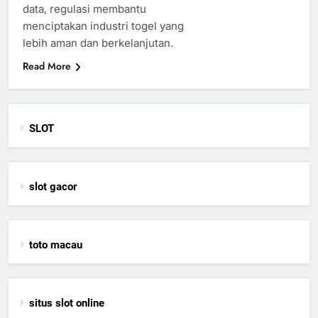
data, regulasi membantu
menciptakan industri togel yang
lebih aman dan berkelanjutan.
Read More
SLOT
slot gacor
toto macau
situs slot online