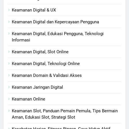
Keamanan Digital & UX
Keamanan Digital dan Kepercayaan Pengguna
Keamanan Digital, Edukasi Pengguna, Teknologi
Informasi
Keamanan Digital, Slot Online
Keamanan Digital, Teknologi Online
Keamanan Domain & Validasi Akses
Keamanan Jaringan Digital
Keamanan Online
Keamanan Slot, Panduan Pemain Pemula, Tips Bermain
Aman, Edukasi Slot, Strategi Slot