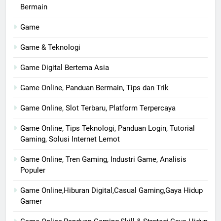
Bermain
Game
Game & Teknologi
Game Digital Bertema Asia
Game Online, Panduan Bermain, Tips dan Trik
Game Online, Slot Terbaru, Platform Terpercaya
Game Online, Tips Teknologi, Panduan Login, Tutorial
Gaming, Solusi Internet Lemot
Game Online, Tren Gaming, Industri Game, Analisis
Populer
Game Online,Hiburan Digital,Casual Gaming,Gaya Hidup
Gamer