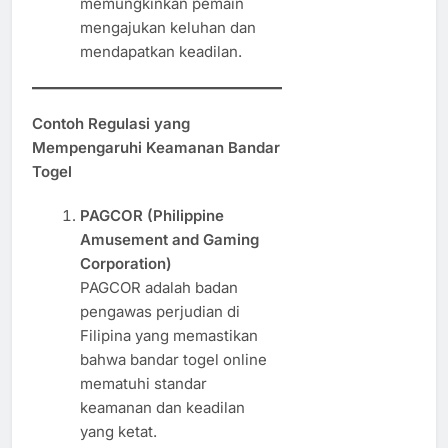
memungkinkan pemain
mengajukan keluhan dan
mendapatkan keadilan.
Contoh Regulasi yang
Mempengaruhi Keamanan Bandar
Togel
PAGCOR (Philippine
Amusement and Gaming
Corporation)
PAGCOR adalah badan
pengawas perjudian di
Filipina yang memastikan
bahwa bandar togel online
mematuhi standar
keamanan dan keadilan
yang ketat.