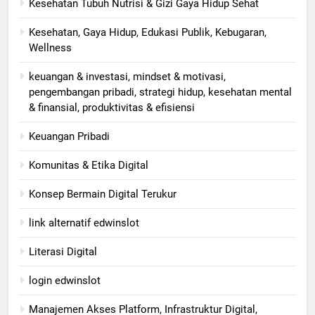
Kesehatan Tubuh Nutrisi & Gizi Gaya Hidup Sehat
Kesehatan, Gaya Hidup, Edukasi Publik, Kebugaran,
Wellness
keuangan & investasi, mindset & motivasi,
pengembangan pribadi, strategi hidup, kesehatan mental
& finansial, produktivitas & efisiensi
Keuangan Pribadi
Komunitas & Etika Digital
Konsep Bermain Digital Terukur
link alternatif edwinslot
Literasi Digital
login edwinslot
Manajemen Akses Platform, Infrastruktur Digital,