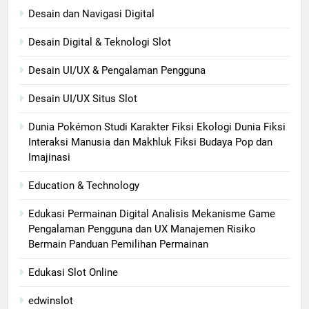
Desain dan Navigasi Digital
Desain Digital & Teknologi Slot
Desain UI/UX & Pengalaman Pengguna
Desain UI/UX Situs Slot
Dunia Pokémon Studi Karakter Fiksi Ekologi Dunia Fiksi
Interaksi Manusia dan Makhluk Fiksi Budaya Pop dan
Imajinasi
Education & Technology
Edukasi Permainan Digital Analisis Mekanisme Game
Pengalaman Pengguna dan UX Manajemen Risiko
Bermain Panduan Pemilihan Permainan
Edukasi Slot Online
edwinslot