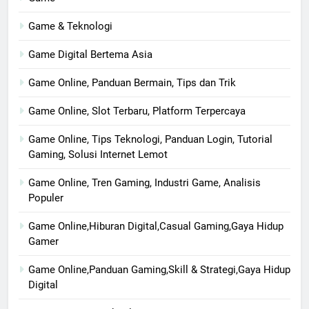
Game & Teknologi
Game Digital Bertema Asia
Game Online, Panduan Bermain, Tips dan Trik
Game Online, Slot Terbaru, Platform Terpercaya
Game Online, Tips Teknologi, Panduan Login, Tutorial
Gaming, Solusi Internet Lemot
Game Online, Tren Gaming, Industri Game, Analisis
Populer
Game Online,Hiburan Digital,Casual Gaming,Gaya Hidup
Gamer
Game Online,Panduan Gaming,Skill & Strategi,Gaya Hidup
Digital