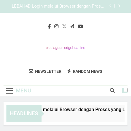
Skip
Login KAYA787 melalui Browser dengan Proses
to
yang Lebih Efisien
content
Panduan Mengatasi Notifikasi Kesalahan saat
Login KAYA787 secara Tepat
EDWINSLOT Login melalui Browser dengan
Proses yang Lebih Efisien
LEBAH4D Login melalui Browser dengan Proses
yang Lebih Efisien dan Terarah
Login KAYA787 melalui Browser dengan Proses
yang Lebih Efisien
Blue Lagoon
Nikmati Suasana Eksotis Dengan
Panduan Mengatasi Notifikasi Kesalahan saat
NEWSLETTER
RANDOM NEWS
Lodge Huahine
Login KAYA787 secara Tepat
Penginapan Di Blue Lagoon Lodge Huahine.
Pengalaman Tak Terlupakan Di Pulau Yang
MENU
Indah.
WINSLOT Login melalui Browser dengan Proses yang Lebih Ef
HEADLINES
Weeks Ago