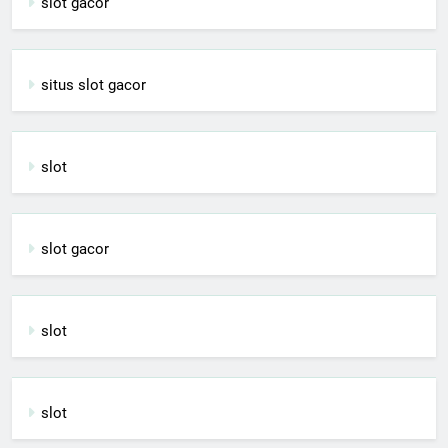
slot gacor
situs slot gacor
slot
slot gacor
slot
slot