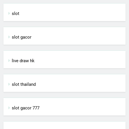
slot
slot gacor
live draw hk
slot thailand
slot gacor 777