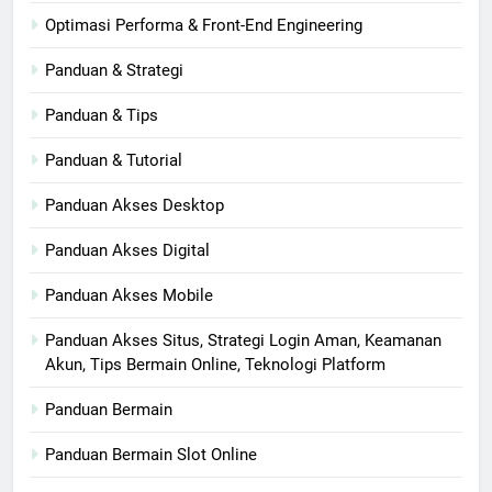
Optimasi Performa & Front-End Engineering
Panduan & Strategi
Panduan & Tips
Panduan & Tutorial
Panduan Akses Desktop
Panduan Akses Digital
Panduan Akses Mobile
Panduan Akses Situs, Strategi Login Aman, Keamanan
Akun, Tips Bermain Online, Teknologi Platform
Panduan Bermain
Panduan Bermain Slot Online