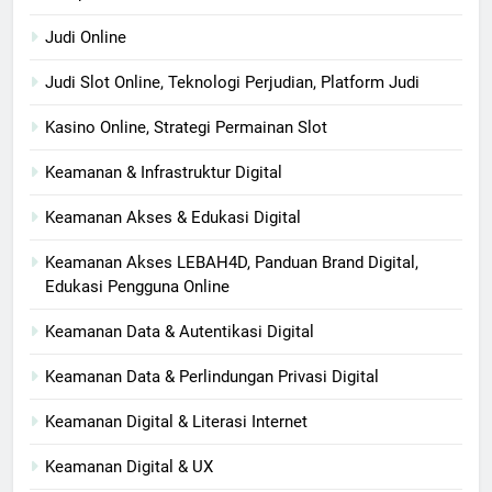
Judi Online
Judi Slot Online, Teknologi Perjudian, Platform Judi
Kasino Online, Strategi Permainan Slot
Keamanan & Infrastruktur Digital
Keamanan Akses & Edukasi Digital
Keamanan Akses LEBAH4D, Panduan Brand Digital,
Edukasi Pengguna Online
Keamanan Data & Autentikasi Digital
Keamanan Data & Perlindungan Privasi Digital
Keamanan Digital & Literasi Internet
Keamanan Digital & UX