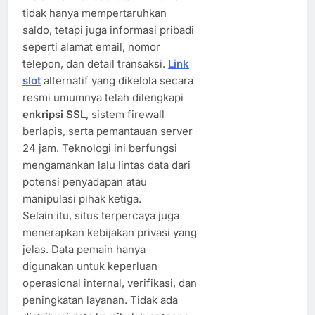
tidak hanya mempertaruhkan
saldo, tetapi juga informasi pribadi
seperti alamat email, nomor
telepon, dan detail transaksi.
Link
slot
alternatif yang dikelola secara
resmi umumnya telah dilengkapi
enkripsi SSL
, sistem firewall
berlapis, serta pemantauan server
24 jam. Teknologi ini berfungsi
mengamankan lalu lintas data dari
potensi penyadapan atau
manipulasi pihak ketiga.
Selain itu, situs terpercaya juga
menerapkan kebijakan privasi yang
jelas. Data pemain hanya
digunakan untuk keperluan
operasional internal, verifikasi, dan
peningkatan layanan. Tidak ada