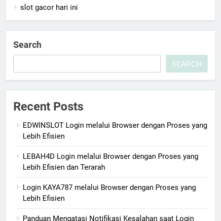
slot gacor hari ini
Search
SEARCH
Recent Posts
EDWINSLOT Login melalui Browser dengan Proses yang
Lebih Efisien
LEBAH4D Login melalui Browser dengan Proses yang
Lebih Efisien dan Terarah
Login KAYA787 melalui Browser dengan Proses yang
Lebih Efisien
Panduan Mengatasi Notifikasi Kesalahan saat Login