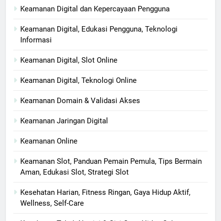
Keamanan Digital dan Kepercayaan Pengguna
Keamanan Digital, Edukasi Pengguna, Teknologi
Informasi
Keamanan Digital, Slot Online
Keamanan Digital, Teknologi Online
Keamanan Domain & Validasi Akses
Keamanan Jaringan Digital
Keamanan Online
Keamanan Slot, Panduan Pemain Pemula, Tips Bermain
Aman, Edukasi Slot, Strategi Slot
Kesehatan Harian, Fitness Ringan, Gaya Hidup Aktif,
Wellness, Self-Care