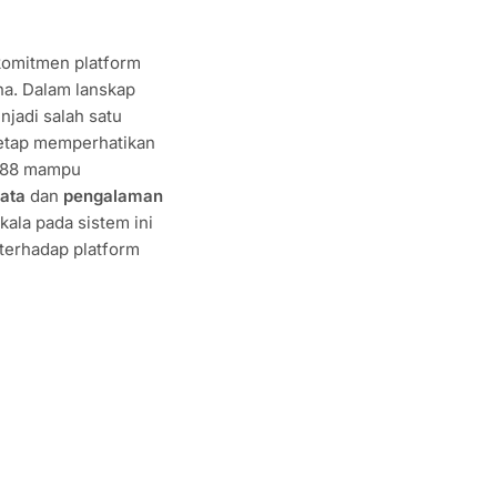
komitmen platform
a. Dalam lanskap
njadi salah satu
tetap memperhatikan
AS88 mampu
ata
dan
pengalaman
kala pada sistem ini
erhadap platform