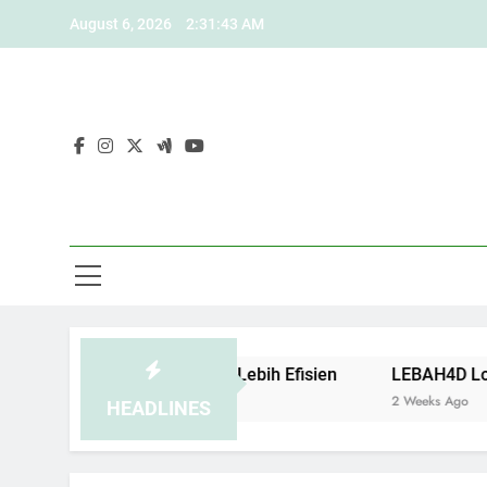
Skip
August 6, 2026
2:31:44 AM
to
content
Blu
Nikmati S
gan Proses yang Lebih Efisien
LEBAH4D Login melalui 
2 Weeks Ago
HEADLINES