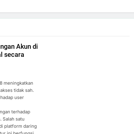
ungan Akun di
l secara
88 meningkatkan
akses tidak sah.
rhadap user
ungan terhadap
. Salah satu
 platform daring
itur ini berfungsi