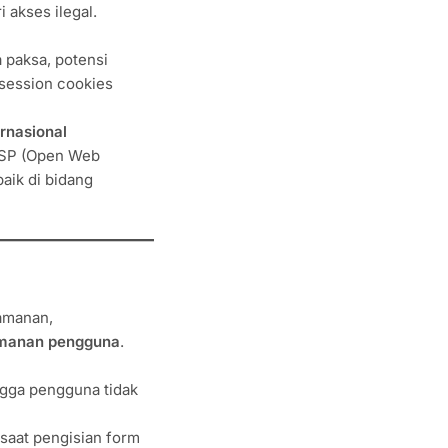
 akses ilegal.
 paksa, potensi
session cookies
rnasional
WASP (Open Web
baik di bidang
amanan,
manan pengguna
.
ngga pengguna tidak
saat pengisian form