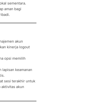
okal sementara.
ap aman bagi
ibadi.
manajemen akun
an kinerja logout
a opsi memilih
 lapisan keamanan
is.
t sesi terakhir untuk
aktivitas akun