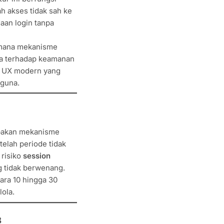
 akses tidak sah ke
aan login tanpa
imana mekanisme
ya terhadap keamanan
ik UX modern yang
guna.
akan mekanisme
telah periode tidak
 risiko
session
g tidak berwenang.
ara 10 hingga 30
lola.
8