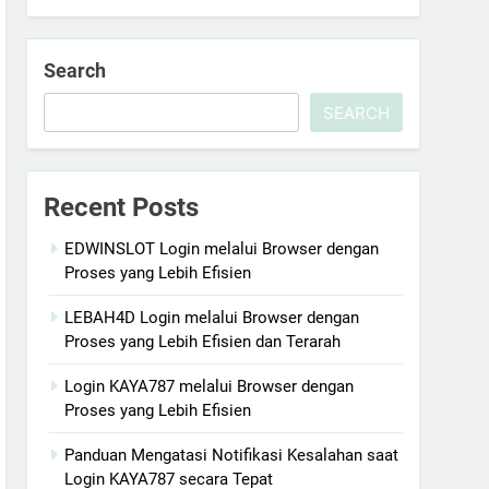
Search
SEARCH
Recent Posts
EDWINSLOT Login melalui Browser dengan
Proses yang Lebih Efisien
LEBAH4D Login melalui Browser dengan
Proses yang Lebih Efisien dan Terarah
Login KAYA787 melalui Browser dengan
Proses yang Lebih Efisien
Panduan Mengatasi Notifikasi Kesalahan saat
Login KAYA787 secara Tepat