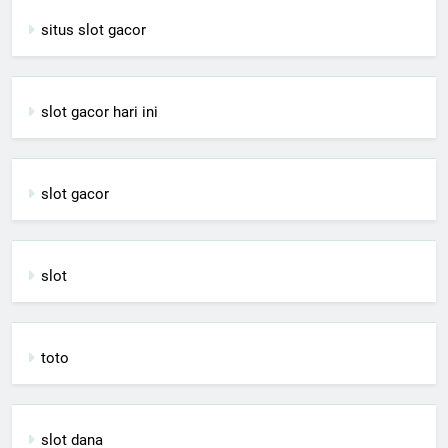
situs slot gacor
slot gacor hari ini
slot gacor
slot
toto
slot dana