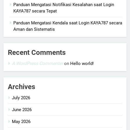
Panduan Mengatasi Notifikasi Kesalahan saat Login
KAYA787 secara Tepat
Panduan Mengatasi Kendala saat Login KAYA787 secara
Aman dan Sistematis
Recent Comments
A WordPress Commenter
on
Hello world!
Archives
July 2026
June 2026
May 2026