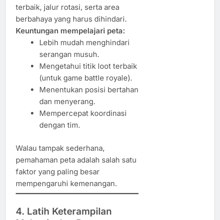
terbaik, jalur rotasi, serta area
berbahaya yang harus dihindari.
Keuntungan mempelajari peta:
Lebih mudah menghindari
serangan musuh.
Mengetahui titik loot terbaik
(untuk game battle royale).
Menentukan posisi bertahan
dan menyerang.
Mempercepat koordinasi
dengan tim.
Walau tampak sederhana,
pemahaman peta adalah salah satu
faktor yang paling besar
mempengaruhi kemenangan.
4. Latih Keterampilan