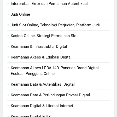
Interpretasi Error dan Pemulihan Autentikasi
Judi Online
Judi Slot Online, Teknologi Perjudian, Platform Judi
Kasino Online, Strategi Permainan Slot
Keamanan & Infrastruktur Digital
Keamanan Akses & Edukasi Digital
Keamanan Akses LEBAH4D, Panduan Brand Digital,
Edukasi Pengguna Online
Keamanan Data & Autentikasi Digital
Keamanan Data & Perlindungan Privasi Digital
Keamanan Digital & Literasi Internet
Keamanan Digital & UX