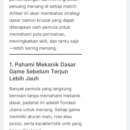
peluang menang di setiap match.
Artikel ini akan membahas strategi
dasar namun krusial yang dapat
diterapkan oleh pemula untuk
memahami pola permainan,
meningkatkan skill, dan tentu saja
—lebih sering menang.
1. Pahami Mekanik Dasar
Game Sebelum Terjun
Lebih Jauh
Banyak pemula yang langsung
bermain tanpa memahami mekanik
dasar, padahal ini adalah fondasi
utama untuk menang. Setiap game
memiliki aturan main, role atau
posisi, serta karakteristik unik yang