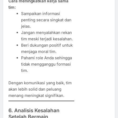
Cara meningkatkan kerja sama
tim:
Sampaikan informasi
penting secara singkat dan
jelas.
Jangan menyalahkan rekan
tim meski terjadi kesalahan.
Beri dukungan positif untuk
menjaga moral tim.
Pahami role Anda sehingga
tidak mengganggu formasi
tim.
Dengan komunikasi yang baik, tim
akan lebih solid dan peluang
menang meningkat signifikan.
6. Analisis Kesalahan
Setelah Bermain