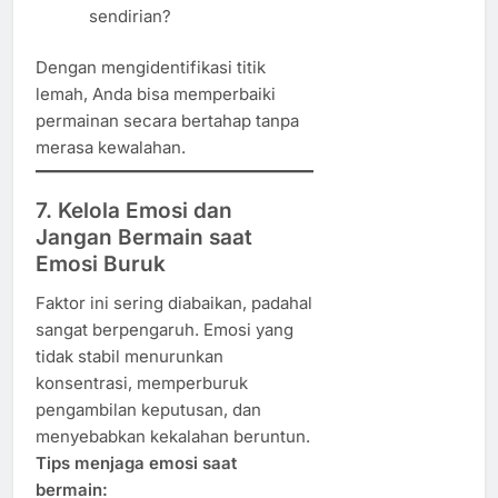
sendirian?
Dengan mengidentifikasi titik
lemah, Anda bisa memperbaiki
permainan secara bertahap tanpa
merasa kewalahan.
7. Kelola Emosi dan
Jangan Bermain saat
Emosi Buruk
Faktor ini sering diabaikan, padahal
sangat berpengaruh. Emosi yang
tidak stabil menurunkan
konsentrasi, memperburuk
pengambilan keputusan, dan
menyebabkan kekalahan beruntun.
Tips menjaga emosi saat
bermain: