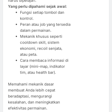
harus dipelajari.
Yang perlu dipahami sejak awal:
Fungsi setiap tombol dan
kontrol.
Peran atau job yang tersedia
dalam permainan.
Mekanik khusus seperti
cooldown skill, sistem
ekonomi, recoil senjata,
atau peta.
Cara membaca informasi di
layar (mini-map, indikator
tim, atau health bar).
Memahami mekanik dasar
membuat Anda lebih cepat
beradaptasi, mengurangi
kesalahan, dan meningkatkan
efektivitas permainan.