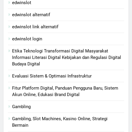
edwinslot
edwinslot alternatif
edwinslot link alternatif
edwinslot login
Etika Teknologi Transformasi Digital Masyarakat
Informasi Literasi Digital Kebijakan dan Regulasi Digital
Budaya Digital
Evaluasi Sistem & Optimasi Infrastruktur
Fitur Platform Digital, Panduan Pengguna Baru, Sistem
Akun Online, Edukasi Brand Digital
Gambling
Gambling, Slot Machines, Kasino Online, Strategi
Bermain