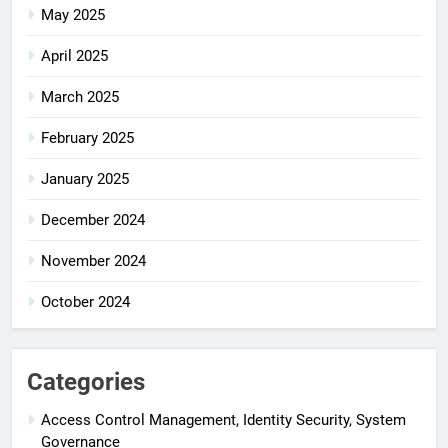
May 2025
April 2025
March 2025
February 2025
January 2025
December 2024
November 2024
October 2024
Categories
Access Control Management, Identity Security, System
Governance