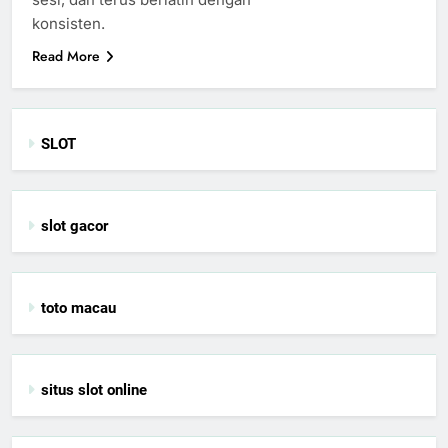
konsisten.
Read More
SLOT
slot gacor
toto macau
situs slot online