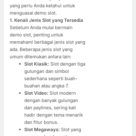
yang perlu Anda ketahui untuk
menguasai demo slot.
1. Kenali Jenis Slot yang Tersedia
Sebelum Anda mulai bermain
demo slot, penting untuk
memahami berbagai jenis slot yang
ada. Beberapa jenis slot yang
umum ditemukan antara lain:
Slot Klasik:
Slot dengan tiga
gulungan dan simbol
sederhana seperti buah-
buahan atau angka 7.
Slot Video:
Slot modern
dengan banyak gulungan
dan paylines, sering kali
hadir dengan tema menarik
dan fitur bonus.
Slot Megaways:
Slot yang