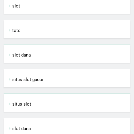
slot
toto
slot dana
situs slot gacor
situs slot
slot dana