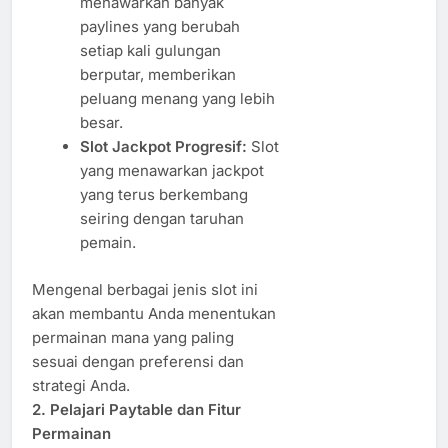
menawarkan banyak
paylines yang berubah
setiap kali gulungan
berputar, memberikan
peluang menang yang lebih
besar.
Slot Jackpot Progresif:
Slot
yang menawarkan jackpot
yang terus berkembang
seiring dengan taruhan
pemain.
Mengenal berbagai jenis slot ini
akan membantu Anda menentukan
permainan mana yang paling
sesuai dengan preferensi dan
strategi Anda.
2. Pelajari Paytable dan Fitur
Permainan