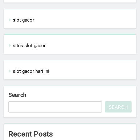
slot gacor
situs slot gacor
slot gacor hari ini
Search
SEARCH
Recent Posts