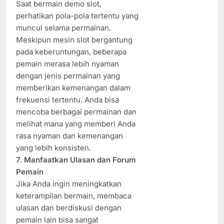
Saat bermain demo slot,
perhatikan pola-pola tertentu yang
muncul selama permainan.
Meskipun mesin slot bergantung
pada keberuntungan, beberapa
pemain merasa lebih nyaman
dengan jenis permainan yang
memberikan kemenangan dalam
frekuensi tertentu. Anda bisa
mencoba berbagai permainan dan
melihat mana yang memberi Anda
rasa nyaman dan kemenangan
yang lebih konsisten.
7. Manfaatkan Ulasan dan Forum
Pemain
Jika Anda ingin meningkatkan
keterampilan bermain, membaca
ulasan dan berdiskusi dengan
pemain lain bisa sangat