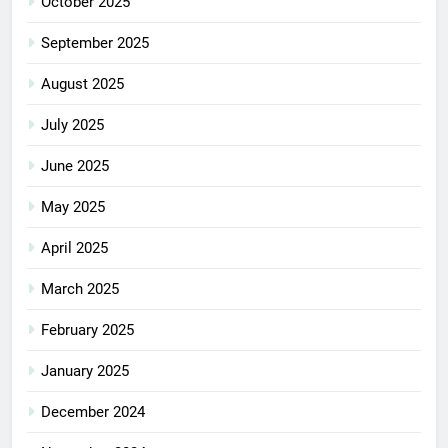
October 2025
September 2025
August 2025
July 2025
June 2025
May 2025
April 2025
March 2025
February 2025
January 2025
December 2024