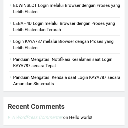
EDWINSLOT Login melalui Browser dengan Proses yang
Lebih Efisien
LEBAH4D Login melalui Browser dengan Proses yang
Lebih Efisien dan Terarah
Login KAYA787 melalui Browser dengan Proses yang
Lebih Efisien
Panduan Mengatasi Notifikasi Kesalahan saat Login
KAYA787 secara Tepat
Panduan Mengatasi Kendala saat Login KAYA787 secara
Aman dan Sistematis
Recent Comments
A WordPress Commenter
on
Hello world!