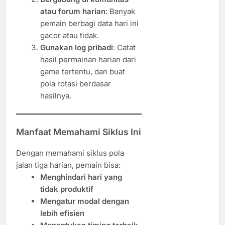
atau forum harian
: Banyak
pemain berbagi data hari ini
gacor atau tidak.
Gunakan log pribadi
: Catat
hasil permainan harian dari
game tertentu, dan buat
pola rotasi berdasar
hasilnya.
Manfaat Memahami Siklus Ini
Dengan memahami siklus pola
jalan tiga harian, pemain bisa:
Menghindari hari yang
tidak produktif
Mengatur modal dengan
lebih efisien