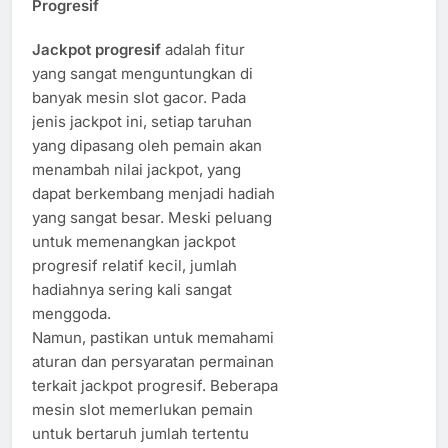
Progresif
Jackpot progresif
adalah fitur
yang sangat menguntungkan di
banyak mesin slot gacor. Pada
jenis jackpot ini, setiap taruhan
yang dipasang oleh pemain akan
menambah nilai jackpot, yang
dapat berkembang menjadi hadiah
yang sangat besar. Meski peluang
untuk memenangkan jackpot
progresif relatif kecil, jumlah
hadiahnya sering kali sangat
menggoda.
Namun, pastikan untuk memahami
aturan dan persyaratan permainan
terkait jackpot progresif. Beberapa
mesin slot memerlukan pemain
untuk bertaruh jumlah tertentu