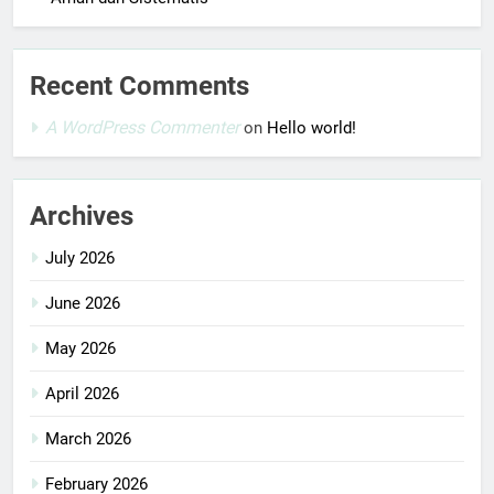
Recent Comments
A WordPress Commenter
on
Hello world!
Archives
July 2026
June 2026
May 2026
April 2026
March 2026
February 2026