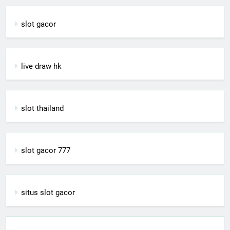
slot gacor
live draw hk
slot thailand
slot gacor 777
situs slot gacor