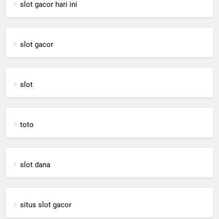
slot gacor hari ini
slot gacor
slot
toto
slot dana
situs slot gacor