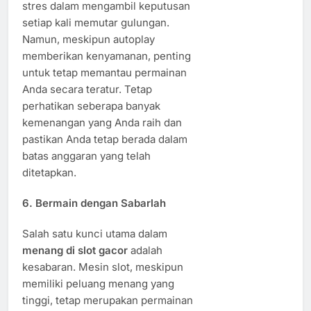
stres dalam mengambil keputusan
setiap kali memutar gulungan.
Namun, meskipun autoplay
memberikan kenyamanan, penting
untuk tetap memantau permainan
Anda secara teratur. Tetap
perhatikan seberapa banyak
kemenangan yang Anda raih dan
pastikan Anda tetap berada dalam
batas anggaran yang telah
ditetapkan.
6.
Bermain dengan Sabarlah
Salah satu kunci utama dalam
menang di slot gacor
adalah
kesabaran. Mesin slot, meskipun
memiliki peluang menang yang
tinggi, tetap merupakan permainan