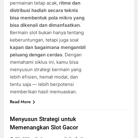
permainan tetap acak,
ritme dan
distribusi hadiah secara teknis
bisa membentuk pola mikro yang
bisa dikenali dan dimanfaatkan
.
Bermain slot bukan hanya tentang
keberuntungan, tetapi juga soal
kapan dan bagaimana mengambil
peluang dengan cerdas
. Dengan
memahami siklus ini, kamu bisa
menyusun strategi bermain yang
lebih efisien, hemat modal, dan
tentu saja — lebih berpotensi
memberikan hasil memuaskan.
Read More
Menyusun Strategi untuk
Memenangkan Slot Gacor