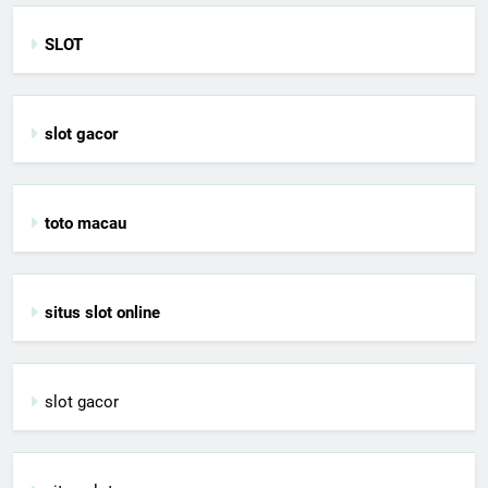
SLOT
slot gacor
toto macau
situs slot online
slot gacor