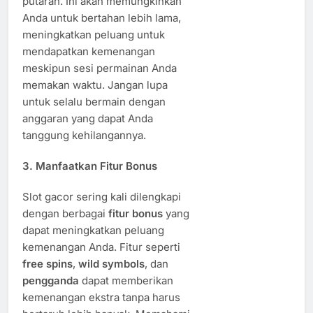
putaran. Ini akan memungkinkan
Anda untuk bertahan lebih lama,
meningkatkan peluang untuk
mendapatkan kemenangan
meskipun sesi permainan Anda
memakan waktu. Jangan lupa
untuk selalu bermain dengan
anggaran yang dapat Anda
tanggung kehilangannya.
3.
Manfaatkan Fitur Bonus
Slot gacor sering kali dilengkapi
dengan berbagai
fitur bonus
yang
dapat meningkatkan peluang
kemenangan Anda. Fitur seperti
free spins
,
wild symbols
, dan
pengganda
dapat memberikan
kemenangan ekstra tanpa harus