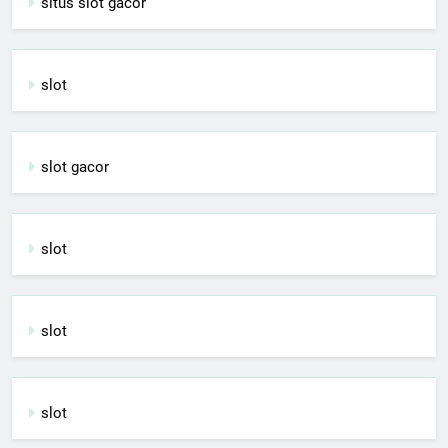
situs slot gacor
slot
slot gacor
slot
slot
slot