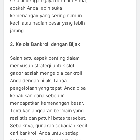
sesuai dengan gaya bermain Anda,
apakah Anda lebih suka
kemenangan yang sering namun
kecil atau hadiah besar yang lebih
jarang.
2.
Kelola Bankroll dengan Bijak
Salah satu aspek penting dalam
menyusun strategi untuk
slot
gacor
adalah mengelola bankroll
Anda dengan bijak. Tanpa
pengelolaan yang tepat, Anda bisa
kehabisan dana sebelum
mendapatkan kemenangan besar.
Tentukan anggaran bermain yang
realistis dan patuhi batas tersebut.
Sebaiknya, gunakan sebagian kecil
dari bankroll Anda untuk setiap