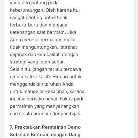
yang bergantung pada
keberuntungan. Oleh karena itu,
sangat penting untuk tidak
terburu-buru dan menjaga
ketenangan saat bermain. Jika
Anda merasa permainan mulai
tidak menguntungkan, istirahat
sejenak dan kembalilah dengan
strategi yang lebih segar.
Selain itu, jangan terlalu terbawa
emosi ketika kalah. Hindari untuk
menggandakan taruhan Anda
untuk mengejar kekalahan, karena
ini bisa berisiko besar. Fokus pada
permainan yang menyenangkan
dan selalu bermain dengan bijak.
7.
Praktekkan Permainan Demo
Sebelum Bermain dengan Uang