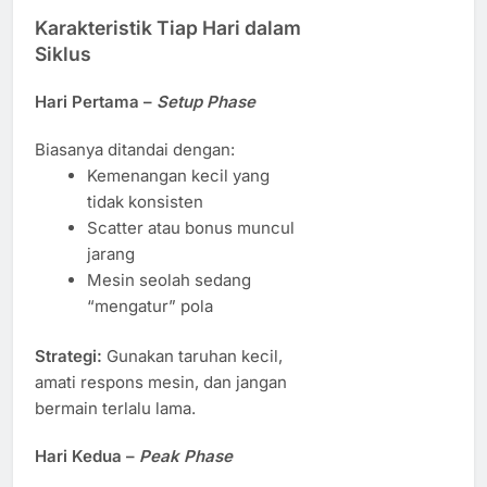
Karakteristik Tiap Hari dalam
Siklus
Hari Pertama –
Setup Phase
Biasanya ditandai dengan:
Kemenangan kecil yang
tidak konsisten
Scatter atau bonus muncul
jarang
Mesin seolah sedang
“mengatur” pola
Strategi:
Gunakan taruhan kecil,
amati respons mesin, dan jangan
bermain terlalu lama.
Hari Kedua –
Peak Phase