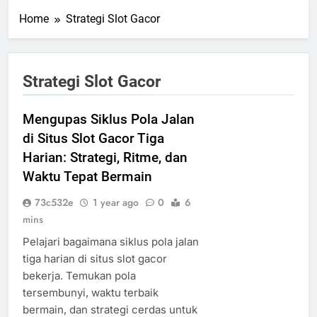
Home
Strategi Slot Gacor
Strategi Slot Gacor
Mengupas Siklus Pola Jalan
di Situs Slot Gacor Tiga
Harian: Strategi, Ritme, dan
Waktu Tepat Bermain
73c532e
1 year ago
0
6
mins
Pelajari bagaimana siklus pola jalan
tiga harian di situs slot gacor
bekerja. Temukan pola
tersembunyi, waktu terbaik
bermain, dan strategi cerdas untuk