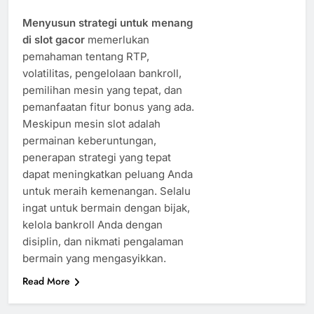
Menyusun strategi untuk menang
di slot gacor
memerlukan
pemahaman tentang RTP,
volatilitas, pengelolaan bankroll,
pemilihan mesin yang tepat, dan
pemanfaatan fitur bonus yang ada.
Meskipun mesin slot adalah
permainan keberuntungan,
penerapan strategi yang tepat
dapat meningkatkan peluang Anda
untuk meraih kemenangan. Selalu
ingat untuk bermain dengan bijak,
kelola bankroll Anda dengan
disiplin, dan nikmati pengalaman
bermain yang mengasyikkan.
Read More