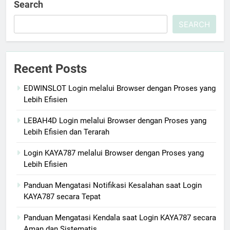
Search
SEARCH
Recent Posts
EDWINSLOT Login melalui Browser dengan Proses yang
Lebih Efisien
LEBAH4D Login melalui Browser dengan Proses yang
Lebih Efisien dan Terarah
Login KAYA787 melalui Browser dengan Proses yang
Lebih Efisien
Panduan Mengatasi Notifikasi Kesalahan saat Login
KAYA787 secara Tepat
Panduan Mengatasi Kendala saat Login KAYA787 secara
Aman dan Sistematis