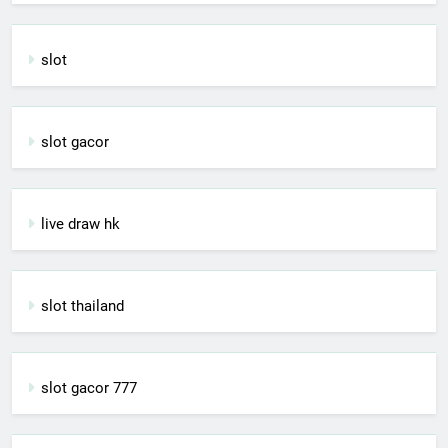
slot
slot gacor
live draw hk
slot thailand
slot gacor 777