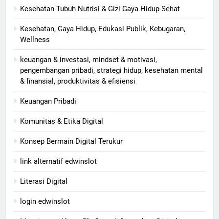
Kesehatan Tubuh Nutrisi & Gizi Gaya Hidup Sehat
Kesehatan, Gaya Hidup, Edukasi Publik, Kebugaran,
Wellness
keuangan & investasi, mindset & motivasi,
pengembangan pribadi, strategi hidup, kesehatan mental
& finansial, produktivitas & efisiensi
Keuangan Pribadi
Komunitas & Etika Digital
Konsep Bermain Digital Terukur
link alternatif edwinslot
Literasi Digital
login edwinslot