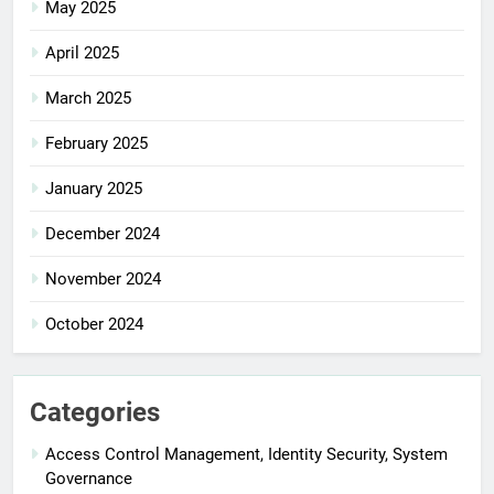
May 2025
April 2025
March 2025
February 2025
January 2025
December 2024
November 2024
October 2024
Categories
Access Control Management, Identity Security, System
Governance