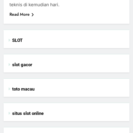
teknis di kemudian hari.
Read More
SLOT
slot gacor
toto macau
situs slot online