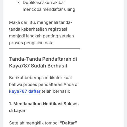
Duplikasi akun akibat
mencoba mendaftar ulang
Maka dari itu, mengenali tanda-
tanda keberhasilan registrasi
menjadi langkah penting setelah
proses pengisian data.
Tanda-Tanda Pendaftaran di
Kaya787 Sudah Berhasil
Berikut beberapa indikator kuat
bahwa proses pendaftaran Anda di
kaya787 daftar
telah berhasil:
1. Mendapatkan Notifikasi Sukses
di Layar
Setelah mengklik tombol
“Daftar”