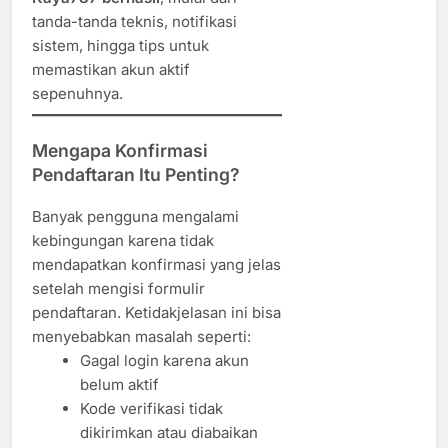
tanda-tanda teknis, notifikasi
sistem, hingga tips untuk
memastikan akun aktif
sepenuhnya.
Mengapa Konfirmasi
Pendaftaran Itu Penting?
Banyak pengguna mengalami
kebingungan karena tidak
mendapatkan konfirmasi yang jelas
setelah mengisi formulir
pendaftaran. Ketidakjelasan ini bisa
menyebabkan masalah seperti:
Gagal login karena akun
belum aktif
Kode verifikasi tidak
dikirimkan atau diabaikan