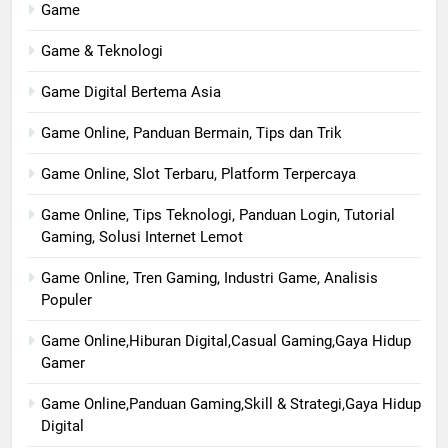
Game
Game & Teknologi
Game Digital Bertema Asia
Game Online, Panduan Bermain, Tips dan Trik
Game Online, Slot Terbaru, Platform Terpercaya
Game Online, Tips Teknologi, Panduan Login, Tutorial
Gaming, Solusi Internet Lemot
Game Online, Tren Gaming, Industri Game, Analisis
Populer
Game Online,Hiburan Digital,Casual Gaming,Gaya Hidup
Gamer
Game Online,Panduan Gaming,Skill & Strategi,Gaya Hidup
Digital