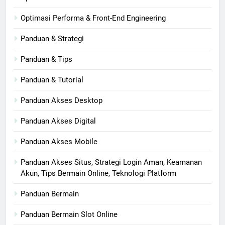
Optimasi Performa & Front-End Engineering
Panduan & Strategi
Panduan & Tips
Panduan & Tutorial
Panduan Akses Desktop
Panduan Akses Digital
Panduan Akses Mobile
Panduan Akses Situs, Strategi Login Aman, Keamanan
Akun, Tips Bermain Online, Teknologi Platform
Panduan Bermain
Panduan Bermain Slot Online