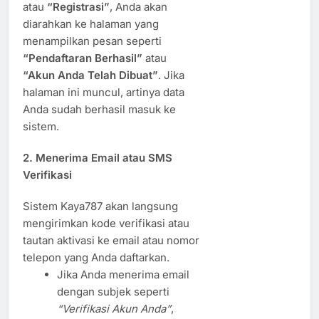
atau
“Registrasi”
, Anda akan
diarahkan ke halaman yang
menampilkan pesan seperti
“Pendaftaran Berhasil”
atau
“Akun Anda Telah Dibuat”
. Jika
halaman ini muncul, artinya data
Anda sudah berhasil masuk ke
sistem.
2. Menerima Email atau SMS
Verifikasi
Sistem Kaya787 akan langsung
mengirimkan kode verifikasi atau
tautan aktivasi ke email atau nomor
telepon yang Anda daftarkan.
Jika Anda menerima email
dengan subjek seperti
“Verifikasi Akun Anda”
,