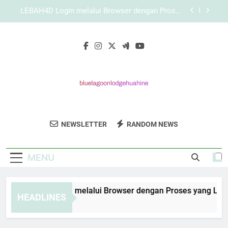
Skip
Login KAYA787 melalui Browser dengan Proses
to
yang Lebih Efisien
content
Panduan Mengatasi Notifikasi Kesalahan saat
Login KAYA787 secara Tepat
EDWINSLOT Login melalui Browser dengan
Proses yang Lebih Efisien
LEBAH4D Login melalui Browser dengan Proses
yang Lebih Efisien dan Terarah
Login KAYA787 melalui Browser dengan Proses
yang Lebih Efisien
Blue Lagoon
Nikmati Suasana Eksotis Dengan
Panduan Mengatasi Notifikasi Kesalahan saat
NEWSLETTER
RANDOM NEWS
Lodge Huahine
Login KAYA787 secara Tepat
Penginapan Di Blue Lagoon Lodge Huahine.
Pengalaman Tak Terlupakan Di Pulau Yang
MENU
Indah.
DWINSLOT Login melalui Browser dengan Proses yang Lebih E
HEADLINES
 Weeks Ago