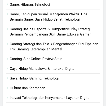
Game, Hiburan, Teknologi
Game, Kehidupan Sosial, Manajemen Waktu, Tips
Bermain Game, Gaya Hidup Sehat, Teknologi
Gaming Basics Esports & Competitive Play Strategi
Bermain Pengembangan Skill Game Edukasi Gamer
Gaming Strategi dan Taktik Pengembangan Diri Tips dan
Trik Gaming Keterampilan Mental
Gaming, Slot Online, Review Situs
Gaya Hidup Mahasiswa & Interaksi Digital
Gaya Hidup, Gaming, Teknologi
Hukum dan Keamanan
Inovasi Teknologi dan Kenyamanan Layanan Digital