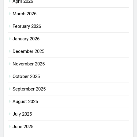
April 2026
March 2026
February 2026
January 2026
December 2025
November 2025
October 2025
September 2025
August 2025
July 2025
June 2025