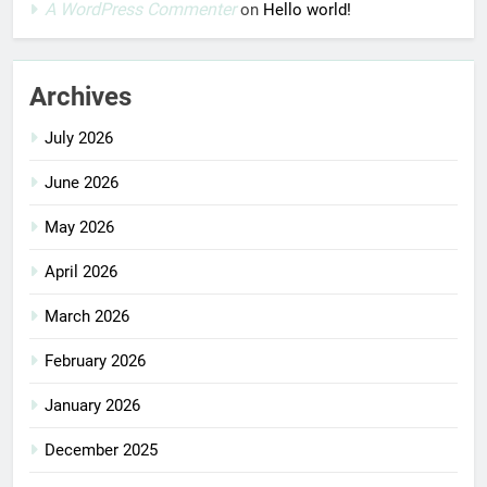
A WordPress Commenter
on
Hello world!
Archives
July 2026
June 2026
May 2026
April 2026
March 2026
February 2026
January 2026
December 2025