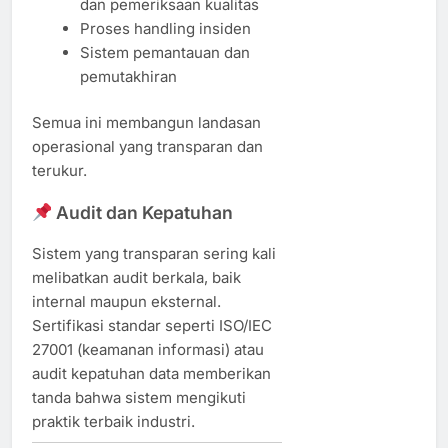
dan pemeriksaan kualitas
Proses handling insiden
Sistem pemantauan dan
pemutakhiran
Semua ini membangun landasan
operasional yang transparan dan
terukur.
Audit dan Kepatuhan
Sistem yang transparan sering kali
melibatkan audit berkala, baik
internal maupun eksternal.
Sertifikasi standar seperti ISO/IEC
27001 (keamanan informasi) atau
audit kepatuhan data memberikan
tanda bahwa sistem mengikuti
praktik terbaik industri.