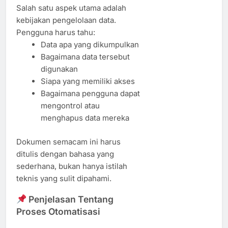
Salah satu aspek utama adalah
kebijakan pengelolaan data.
Pengguna harus tahu:
Data apa yang dikumpulkan
Bagaimana data tersebut
digunakan
Siapa yang memiliki akses
Bagaimana pengguna dapat
mengontrol atau
menghapus data mereka
Dokumen semacam ini harus
ditulis dengan bahasa yang
sederhana, bukan hanya istilah
teknis yang sulit dipahami.
Penjelasan Tentang
Proses Otomatisasi