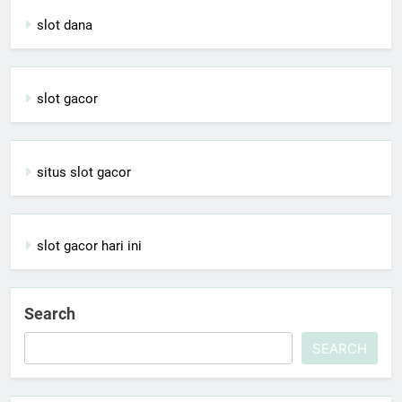
slot dana
slot gacor
situs slot gacor
slot gacor hari ini
Search
SEARCH