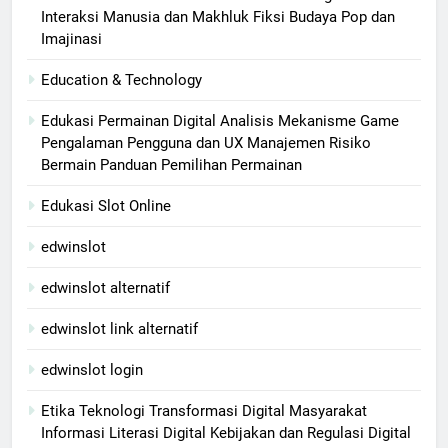
Interaksi Manusia dan Makhluk Fiksi Budaya Pop dan
Imajinasi
Education & Technology
Edukasi Permainan Digital Analisis Mekanisme Game
Pengalaman Pengguna dan UX Manajemen Risiko
Bermain Panduan Pemilihan Permainan
Edukasi Slot Online
edwinslot
edwinslot alternatif
edwinslot link alternatif
edwinslot login
Etika Teknologi Transformasi Digital Masyarakat
Informasi Literasi Digital Kebijakan dan Regulasi Digital