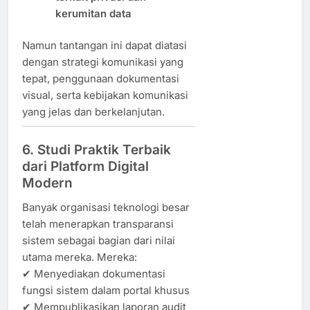
kerumitan data
Namun tantangan ini dapat diatasi
dengan strategi komunikasi yang
tepat, penggunaan dokumentasi
visual, serta kebijakan komunikasi
yang jelas dan berkelanjutan.
6. Studi Praktik Terbaik
dari Platform Digital
Modern
Banyak organisasi teknologi besar
telah menerapkan transparansi
sistem sebagai bagian dari nilai
utama mereka. Mereka:
✔ Menyediakan dokumentasi
fungsi sistem dalam portal khusus
✔ Mempublikasikan laporan audit