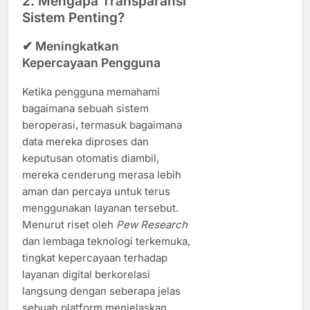
2. Mengapa Transparansi
Sistem Penting?
✔ Meningkatkan
Kepercayaan Pengguna
Ketika pengguna memahami
bagaimana sebuah sistem
beroperasi, termasuk bagaimana
data mereka diproses dan
keputusan otomatis diambil,
mereka cenderung merasa lebih
aman dan percaya untuk terus
menggunakan layanan tersebut.
Menurut riset oleh
Pew Research
dan lembaga teknologi terkemuka,
tingkat kepercayaan terhadap
layanan digital berkorelasi
langsung dengan seberapa jelas
sebuah platform menjelaskan