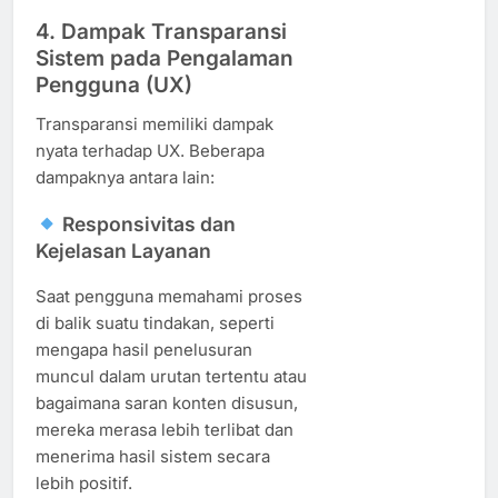
4. Dampak Transparansi
Sistem pada Pengalaman
Pengguna (UX)
Transparansi memiliki dampak
nyata terhadap UX. Beberapa
dampaknya antara lain:
Responsivitas dan
Kejelasan Layanan
Saat pengguna memahami proses
di balik suatu tindakan, seperti
mengapa hasil penelusuran
muncul dalam urutan tertentu atau
bagaimana saran konten disusun,
mereka merasa lebih terlibat dan
menerima hasil sistem secara
lebih positif.