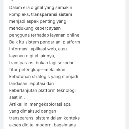
Dalam era digital yang semakin
kompleks,
transparansi sistem
menjadi aspek penting yang
mendukung kepercayaan
pengguna terhadap layanan online.
Baik itu sistem pencarian, platform
informasi, aplikasi web, atau
layanan digital lainnya,
transparansi bukan lagi sekadar
fitur pelengkap—melainkan
kebutuhan strategis yang menjadi
landasan reputasi dan
keberlanjutan platform teknologi
saat ini.
Artikel ini mengeksplorasi apa
yang dimaksud dengan
transparansi sistem dalam konteks
akses digital modern, bagaimana