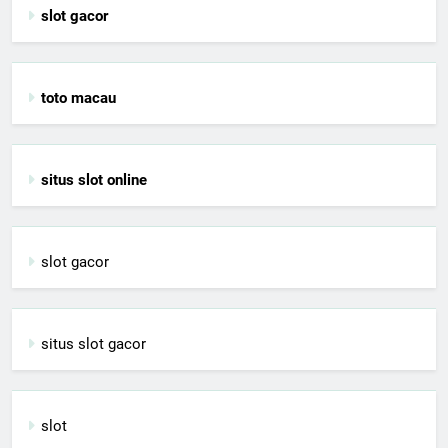
slot gacor
toto macau
situs slot online
slot gacor
situs slot gacor
slot