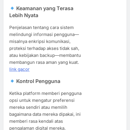
Keamanan yang Terasa
Lebih Nyata
Penjelasan tentang cara sistem
melindungi informasi pengguna—
misalnya enkripsi komunikasi,
proteksi terhadap akses tidak sah,
atau kebijakan backup—membantu
membangun rasa aman yang kuat.
link gacor
Kontrol Pengguna
Ketika platform memberi pengguna
opsi untuk mengatur preferensi
mereka sendiri atau memilih
bagaimana data mereka dipakai, ini
memberi rasa kendali atas
pengalaman digital mereka.