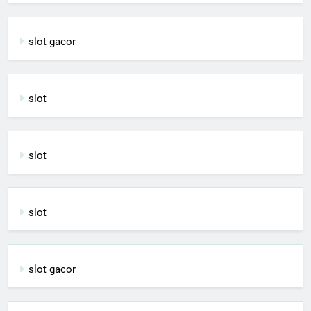
slot gacor
slot
slot
slot
slot gacor