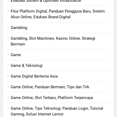
Evaluasi Sistem & Optimasi Infrastruktur
Fitur Platform Digital, Panduan Pengguna Baru, Sistem
Akun Online, Edukasi Brand Digital
Gambling
Gambling, Slot Machines, Kasino Online, Strategi
Bermain
Game
Game & Teknologi
Game Digital Bertema Asia
Game Online, Panduan Bermain, Tips dan Trik
Game Online, Slot Terbaru, Platform Terpercaya
Game Online, Tips Teknologi, Panduan Login, Tutorial
Gaming, Solusi Internet Lemot