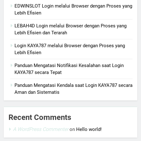
EDWINSLOT Login melalui Browser dengan Proses yang
Lebih Efisien
LEBAH4D Login melalui Browser dengan Proses yang
Lebih Efisien dan Terarah
Login KAYA787 melalui Browser dengan Proses yang
Lebih Efisien
Panduan Mengatasi Notifikasi Kesalahan saat Login
KAYA787 secara Tepat
Panduan Mengatasi Kendala saat Login KAYA787 secara
Aman dan Sistematis
Recent Comments
A WordPress Commenter
on
Hello world!