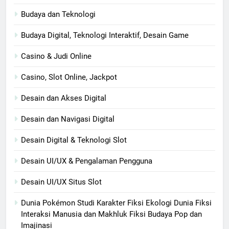
Budaya dan Teknologi
Budaya Digital, Teknologi Interaktif, Desain Game
Casino & Judi Online
Casino, Slot Online, Jackpot
Desain dan Akses Digital
Desain dan Navigasi Digital
Desain Digital & Teknologi Slot
Desain UI/UX & Pengalaman Pengguna
Desain UI/UX Situs Slot
Dunia Pokémon Studi Karakter Fiksi Ekologi Dunia Fiksi
Interaksi Manusia dan Makhluk Fiksi Budaya Pop dan
Imajinasi