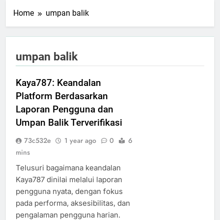
Home
umpan balik
umpan balik
Kaya787: Keandalan
Platform Berdasarkan
Laporan Pengguna dan
Umpan Balik Terverifikasi
73c532e
1 year ago
0
6
mins
Telusuri bagaimana keandalan
Kaya787 dinilai melalui laporan
pengguna nyata, dengan fokus
pada performa, aksesibilitas, dan
pengalaman pengguna harian.