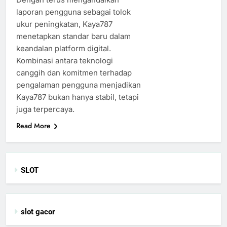
laporan pengguna sebagai tolok
ukur peningkatan, Kaya787
menetapkan standar baru dalam
keandalan platform digital.
Kombinasi antara teknologi
canggih dan komitmen terhadap
pengalaman pengguna menjadikan
Kaya787 bukan hanya stabil, tetapi
juga terpercaya.
Read More
SLOT
slot gacor