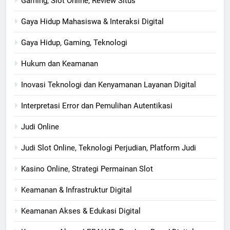
Gaming, Slot Online, Review Situs
Gaya Hidup Mahasiswa & Interaksi Digital
Gaya Hidup, Gaming, Teknologi
Hukum dan Keamanan
Inovasi Teknologi dan Kenyamanan Layanan Digital
Interpretasi Error dan Pemulihan Autentikasi
Judi Online
Judi Slot Online, Teknologi Perjudian, Platform Judi
Kasino Online, Strategi Permainan Slot
Keamanan & Infrastruktur Digital
Keamanan Akses & Edukasi Digital