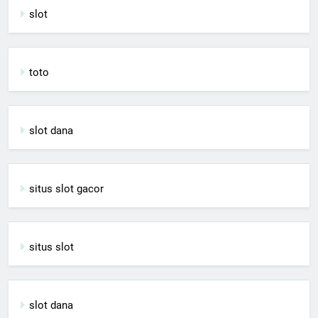
slot
toto
slot dana
situs slot gacor
situs slot
slot dana