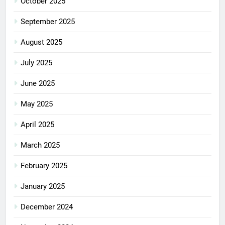
October 2025
September 2025
August 2025
July 2025
June 2025
May 2025
April 2025
March 2025
February 2025
January 2025
December 2024