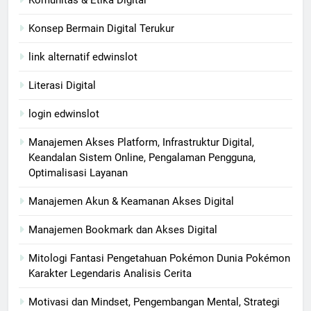
Konsep Bermain Digital Terukur
link alternatif edwinslot
Literasi Digital
login edwinslot
Manajemen Akses Platform, Infrastruktur Digital,
Keandalan Sistem Online, Pengalaman Pengguna,
Optimalisasi Layanan
Manajemen Akun & Keamanan Akses Digital
Manajemen Bookmark dan Akses Digital
Mitologi Fantasi Pengetahuan Pokémon Dunia Pokémon
Karakter Legendaris Analisis Cerita
Motivasi dan Mindset, Pengembangan Mental, Strategi