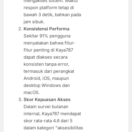
mengakses sistem. Waktu
respon platform tetap di
bawah 3 detik, bahkan pada
jam sibuk.
Konsistensi Performa
Sekitar 91% pengguna
menyatakan bahwa fitur-
fitur penting di Kaya787
dapat diakses secara
konsisten tanpa error,
termasuk dari perangkat
Android, iOS, maupun
desktop Windows dan
macOS.
Skor Kepuasan Akses
Dalam survei bulanan
internal, Kaya787 mendapat
skor rata-rata 4.6 dari 5
dalam kategori “aksesibilitas