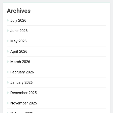
Archives
July 2026
June 2026
May 2026
April 2026
March 2026
February 2026
January 2026
December 2025
November 2025