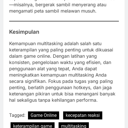
—misalnya, bergerak sambil menyerang atau
mengamati peta sambil melawan musuh.
Kesimpulan
Kemampuan multitasking adalah salah satu
keterampilan yang paling penting untuk dikuasai
dalam game online. Dengan latihan yang
konsisten, pengelolaan waktu yang efisien, dan
penggunaan alat yang tepat, Anda dapat
meningkatkan kemampuan multitasking Anda
secara signifikan. Fokus pada tugas yang paling
penting, berlatih penggunaan hotkeys, dan jaga
ketenangan pikiran untuk bisa menangani banyak
hal sekaligus tanpa kehilangan performa.
Tagged:
Game Online
kecepatan reaksi
keterampilan game
multitasking