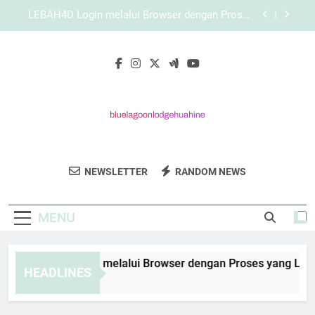
Skip
Login KAYA787 melalui Browser dengan Proses
to
yang Lebih Efisien
content
Panduan Mengatasi Notifikasi Kesalahan saat
Login KAYA787 secara Tepat
EDWINSLOT Login melalui Browser dengan
Proses yang Lebih Efisien
LEBAH4D Login melalui Browser dengan Proses
yang Lebih Efisien dan Terarah
Login KAYA787 melalui Browser dengan Proses
yang Lebih Efisien
Blue Lagoon
Nikmati Suasana Eksotis Dengan
Panduan Mengatasi Notifikasi Kesalahan saat
NEWSLETTER
RANDOM NEWS
Lodge Huahine
Login KAYA787 secara Tepat
Penginapan Di Blue Lagoon Lodge Huahine.
Pengalaman Tak Terlupakan Di Pulau Yang
MENU
Indah.
WINSLOT Login melalui Browser dengan Proses yang Lebih Ef
HEADLINES
Weeks Ago