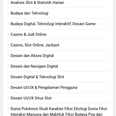
Analisis Slot & Statistik Harian
Budaya dan Teknologi
Budaya Digital, Teknologi Interaktif, Desain Game
Casino & Judi Online
Casino, Slot Online, Jackpot
Desain dan Akses Digital
Desain dan Navigasi Digital
Desain Digital & Teknologi Slot
Desain UI/UX & Pengalaman Pengguna
Desain UI/UX Situs Slot
Dunia Pokémon Studi Karakter Fiksi Ekologi Dunia Fiksi
Interaksi Manusia dan Makhluk Fiksi Budaya Pop dan