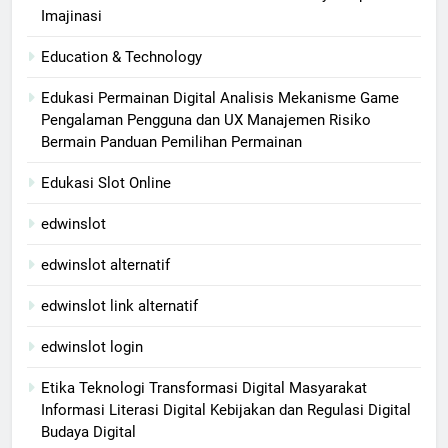
Imajinasi
Education & Technology
Edukasi Permainan Digital Analisis Mekanisme Game
Pengalaman Pengguna dan UX Manajemen Risiko
Bermain Panduan Pemilihan Permainan
Edukasi Slot Online
edwinslot
edwinslot alternatif
edwinslot link alternatif
edwinslot login
Etika Teknologi Transformasi Digital Masyarakat
Informasi Literasi Digital Kebijakan dan Regulasi Digital
Budaya Digital