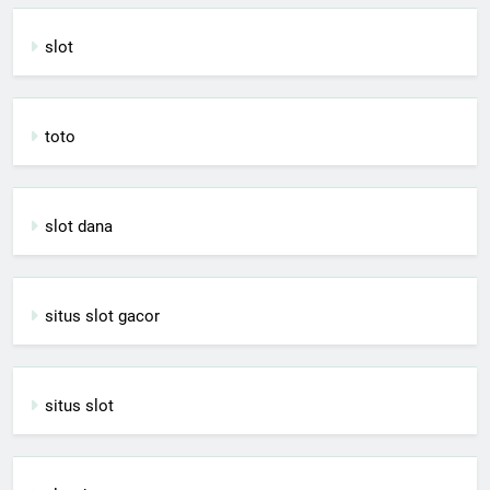
slot
toto
slot dana
situs slot gacor
situs slot