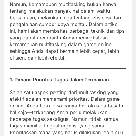
Namun, kemampuan multitasking bukan hanya
tentang melakukan banyak hal dalam waktu
bersamaan, melainkan juga tentang efisiensi dan
pengelolaan sumber daya mental. Dalam artikel
ini, kami akan membahas berbagai teknik dan tips
yang dapat membantu Anda meningkatkan
kemampuan multitasking dalam game online,
sehingga Anda dapat bermain lebih cepat, lebih
efisien, dan lebih efektif.
1.
Pahami Prioritas Tugas dalam Permainan
Salah satu aspek penting dari multitasking yang
efektif adalah memahami prioritas. Dalam game
online, Anda tidak bisa hanya berfokus pada satu
hal saja—terkadang Anda perlu melakukan
beberapa tugas sekaligus. Namun, tidak semua
tugas memiliki tingkat urgensi yang sama.
Prioritaskan mana yang harus dilakukan lebih dulu