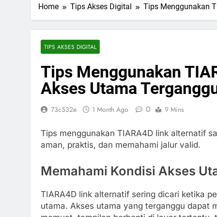
Home
Tips Akses Digital
Tips Menggunakan TI
TIPS AKSES DIGITAL
Tips Menggunakan TIARA
Akses Utama Tergangg
0
73c532e
1 Month Ago
9 Mins
Tips menggunakan TIARA4D link alternatif s
aman, praktis, dan memahami jalur valid.
Memahami Kondisi Akses Ut
TIARA4D link alternatif sering dicari keti
utama. Akses utama yang terganggu dapat mu