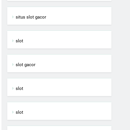
situs slot gacor
slot
slot gacor
slot
slot