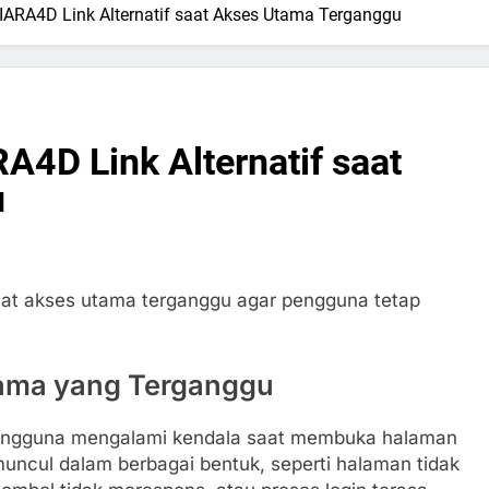
ARA4D Link Alternatif saat Akses Utama Terganggu
4D Link Alternatif saat
u
aat akses utama terganggu agar pengguna tetap
ama yang Terganggu
ka pengguna mengalami kendala saat membuka halaman
ncul dalam berbagai bentuk, seperti halaman tidak