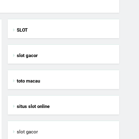
SLOT
slot gacor
toto macau
situs slot online
slot gacor