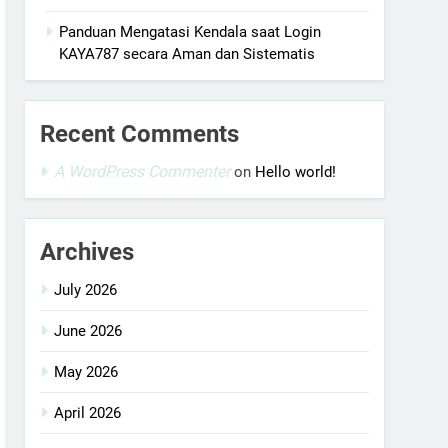
Panduan Mengatasi Kendala saat Login
KAYA787 secara Aman dan Sistematis
Recent Comments
A WordPress Commenter
on
Hello world!
Archives
July 2026
June 2026
May 2026
April 2026