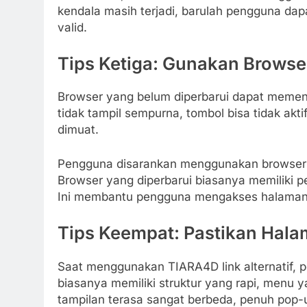
kendala masih terjadi, barulah pengguna da
valid.
Tips Ketiga: Gunakan Browse
Browser yang belum diperbarui dapat meme
tidak tampil sempurna, tombol bisa tidak ak
dimuat.
Pengguna disarankan menggunakan browser ve
Browser yang diperbarui biasanya memiliki p
Ini membantu pengguna mengakses halaman
Tips Keempat: Pastikan Halam
Saat menggunakan TIARA4D link alternatif, 
biasanya memiliki struktur yang rapi, menu y
tampilan terasa sangat berbeda, penuh pop-