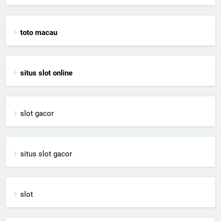
toto macau
situs slot online
slot gacor
situs slot gacor
slot