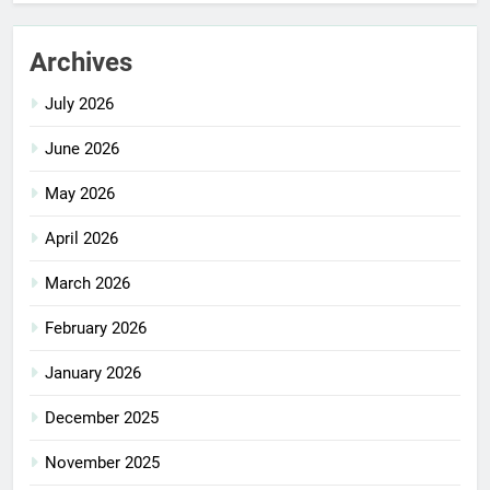
Archives
July 2026
June 2026
May 2026
April 2026
March 2026
February 2026
January 2026
December 2025
November 2025