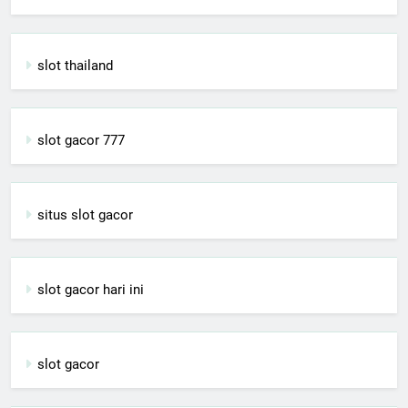
slot thailand
slot gacor 777
situs slot gacor
slot gacor hari ini
slot gacor