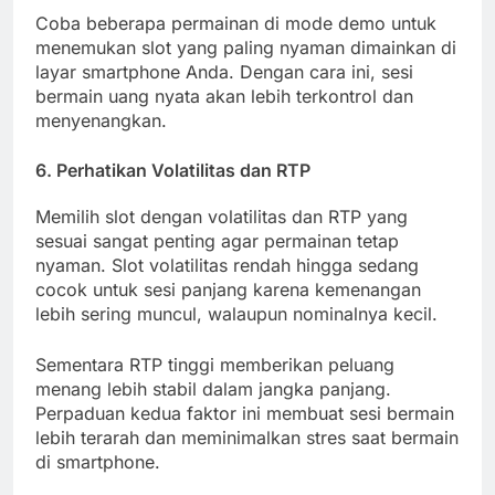
Coba beberapa permainan di mode demo untuk
menemukan slot yang paling nyaman dimainkan di
layar smartphone Anda. Dengan cara ini, sesi
bermain uang nyata akan lebih terkontrol dan
menyenangkan.
6. Perhatikan Volatilitas dan RTP
Memilih slot dengan volatilitas dan RTP yang
sesuai sangat penting agar permainan tetap
nyaman. Slot volatilitas rendah hingga sedang
cocok untuk sesi panjang karena kemenangan
lebih sering muncul, walaupun nominalnya kecil.
Sementara RTP tinggi memberikan peluang
menang lebih stabil dalam jangka panjang.
Perpaduan kedua faktor ini membuat sesi bermain
lebih terarah dan meminimalkan stres saat bermain
di smartphone.