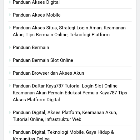
Panduan Akses Digital
Panduan Akses Mobile
Panduan Akses Situs, Strategi Login Aman, Keamanan
Akun, Tips Bermain Online, Teknologi Platform
Panduan Bermain
Panduan Bermain Slot Online
Panduan Browser dan Akses Akun
Panduan Daftar Kaya787 Tutorial Login Slot Online
Keamanan Akun Pemain Edukasi Pemula Kaya787 Tips
Akses Platform Digital
Panduan Digital, Akses Platform, Keamanan Akun,
Tutorial Online, Infrastruktur Web
Panduan Digital, Teknologi Mobile, Gaya Hidup &
Komunitas Online