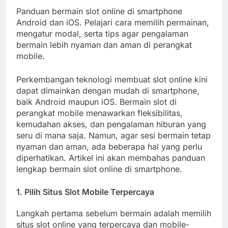
Panduan bermain slot online di smartphone
Android dan iOS. Pelajari cara memilih permainan,
mengatur modal, serta tips agar pengalaman
bermain lebih nyaman dan aman di perangkat
mobile.
Perkembangan teknologi membuat slot online kini
dapat dimainkan dengan mudah di smartphone,
baik Android maupun iOS. Bermain slot di
perangkat mobile menawarkan fleksibilitas,
kemudahan akses, dan pengalaman hiburan yang
seru di mana saja. Namun, agar sesi bermain tetap
nyaman dan aman, ada beberapa hal yang perlu
diperhatikan. Artikel ini akan membahas panduan
lengkap bermain slot online di smartphone.
1. Pilih Situs Slot Mobile Terpercaya
Langkah pertama sebelum bermain adalah memilih
situs slot online yang terpercaya dan mobile-