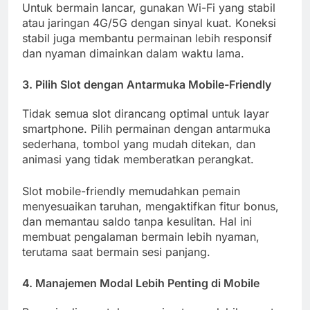
Untuk bermain lancar, gunakan Wi-Fi yang stabil
atau jaringan 4G/5G dengan sinyal kuat. Koneksi
stabil juga membantu permainan lebih responsif
dan nyaman dimainkan dalam waktu lama.
3. Pilih Slot dengan Antarmuka Mobile-Friendly
Tidak semua slot dirancang optimal untuk layar
smartphone. Pilih permainan dengan antarmuka
sederhana, tombol yang mudah ditekan, dan
animasi yang tidak memberatkan perangkat.
Slot mobile-friendly memudahkan pemain
menyesuaikan taruhan, mengaktifkan fitur bonus,
dan memantau saldo tanpa kesulitan. Hal ini
membuat pengalaman bermain lebih nyaman,
terutama saat bermain sesi panjang.
4. Manajemen Modal Lebih Penting di Mobile