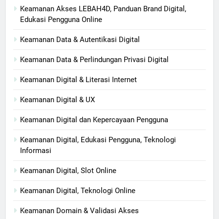
Keamanan Akses LEBAH4D, Panduan Brand Digital,
Edukasi Pengguna Online
Keamanan Data & Autentikasi Digital
Keamanan Data & Perlindungan Privasi Digital
Keamanan Digital & Literasi Internet
Keamanan Digital & UX
Keamanan Digital dan Kepercayaan Pengguna
Keamanan Digital, Edukasi Pengguna, Teknologi
Informasi
Keamanan Digital, Slot Online
Keamanan Digital, Teknologi Online
Keamanan Domain & Validasi Akses