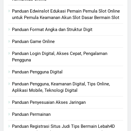
Panduan Edwinslot Edukasi Pemain Pemula Slot Online
untuk Pemula Keamanan Akun Slot Dasar Bermain Slot
Panduan Format Angka dan Struktur Digit
Panduan Game Online
Panduan Login Digital, Akses Cepat, Pengalaman
Pengguna
Panduan Pengguna Digital
Panduan Pengguna, Keamanan Digital, Tips Online,
Aplikasi Mobile, Teknologi Digital
Panduan Penyesuaian Akses Jaringan
Panduan Permainan
Panduan Registrasi Situs Judi Tips Bermain Lebah4D