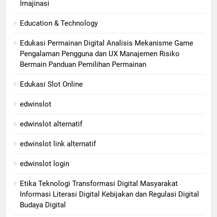
Imajinasi
Education & Technology
Edukasi Permainan Digital Analisis Mekanisme Game
Pengalaman Pengguna dan UX Manajemen Risiko
Bermain Panduan Pemilihan Permainan
Edukasi Slot Online
edwinslot
edwinslot alternatif
edwinslot link alternatif
edwinslot login
Etika Teknologi Transformasi Digital Masyarakat
Informasi Literasi Digital Kebijakan dan Regulasi Digital
Budaya Digital