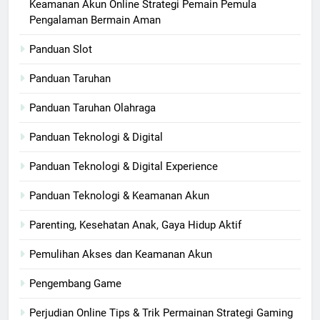
Keamanan Akun Online Strategi Pemain Pemula
Pengalaman Bermain Aman
Panduan Slot
Panduan Taruhan
Panduan Taruhan Olahraga
Panduan Teknologi & Digital
Panduan Teknologi & Digital Experience
Panduan Teknologi & Keamanan Akun
Parenting, Kesehatan Anak, Gaya Hidup Aktif
Pemulihan Akses dan Keamanan Akun
Pengembang Game
Perjudian Online Tips & Trik Permainan Strategi Gaming