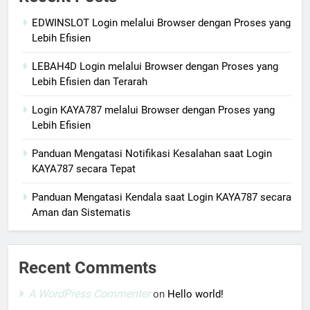
EDWINSLOT Login melalui Browser dengan Proses yang
Lebih Efisien
LEBAH4D Login melalui Browser dengan Proses yang
Lebih Efisien dan Terarah
Login KAYA787 melalui Browser dengan Proses yang
Lebih Efisien
Panduan Mengatasi Notifikasi Kesalahan saat Login
KAYA787 secara Tepat
Panduan Mengatasi Kendala saat Login KAYA787 secara
Aman dan Sistematis
Recent Comments
A WordPress Commenter
on
Hello world!