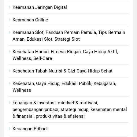
Keamanan Jaringan Digital
Keamanan Online
Keamanan Slot, Panduan Pemain Pemula, Tips Bermain
Aman, Edukasi Slot, Strategi Slot
Kesehatan Harian, Fitness Ringan, Gaya Hidup Aktif,
Wellness, Self-Care
Kesehatan Tubuh Nutrisi & Gizi Gaya Hidup Sehat
Kesehatan, Gaya Hidup, Edukasi Publik, Kebugaran,
Wellness
keuangan & investasi, mindset & motivasi,
pengembangan pribadi, strategi hidup, kesehatan mental
& finansial, produktivitas & efisiensi
Keuangan Pribadi