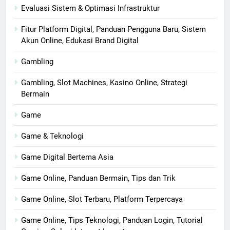
Evaluasi Sistem & Optimasi Infrastruktur
Fitur Platform Digital, Panduan Pengguna Baru, Sistem
Akun Online, Edukasi Brand Digital
Gambling
Gambling, Slot Machines, Kasino Online, Strategi
Bermain
Game
Game & Teknologi
Game Digital Bertema Asia
Game Online, Panduan Bermain, Tips dan Trik
Game Online, Slot Terbaru, Platform Terpercaya
Game Online, Tips Teknologi, Panduan Login, Tutorial