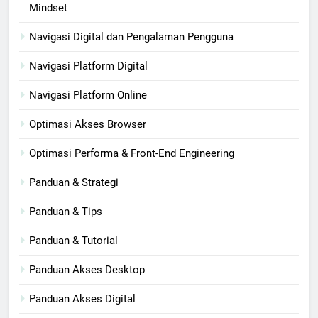
Mindset
Navigasi Digital dan Pengalaman Pengguna
Navigasi Platform Digital
Navigasi Platform Online
Optimasi Akses Browser
Optimasi Performa & Front-End Engineering
Panduan & Strategi
Panduan & Tips
Panduan & Tutorial
Panduan Akses Desktop
Panduan Akses Digital