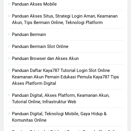
Panduan Akses Mobile
Panduan Akses Situs, Strategi Login Aman, Keamanan
Akun, Tips Bermain Online, Teknologi Platform
Panduan Bermain
Panduan Bermain Slot Online
Panduan Browser dan Akses Akun
Panduan Daftar Kaya787 Tutorial Login Slot Online
Keamanan Akun Pemain Edukasi Pemula Kaya787 Tips
Akses Platform Digital
Panduan Digital, Akses Platform, Keamanan Akun,
Tutorial Online, Infrastruktur Web
Panduan Digital, Teknologi Mobile, Gaya Hidup &
Komunitas Online