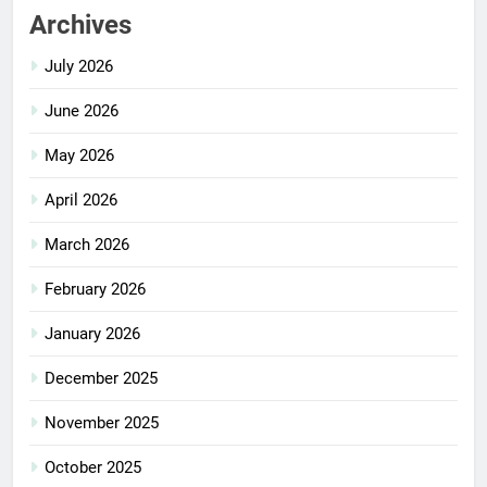
Archives
July 2026
June 2026
May 2026
April 2026
March 2026
February 2026
January 2026
December 2025
November 2025
October 2025