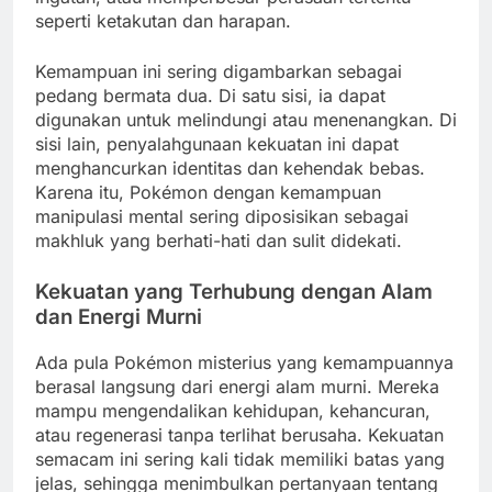
seperti ketakutan dan harapan.
Kemampuan ini sering digambarkan sebagai
pedang bermata dua. Di satu sisi, ia dapat
digunakan untuk melindungi atau menenangkan. Di
sisi lain, penyalahgunaan kekuatan ini dapat
menghancurkan identitas dan kehendak bebas.
Karena itu, Pokémon dengan kemampuan
manipulasi mental sering diposisikan sebagai
makhluk yang berhati-hati dan sulit didekati.
Kekuatan yang Terhubung dengan Alam
dan Energi Murni
Ada pula Pokémon misterius yang kemampuannya
berasal langsung dari energi alam murni. Mereka
mampu mengendalikan kehidupan, kehancuran,
atau regenerasi tanpa terlihat berusaha. Kekuatan
semacam ini sering kali tidak memiliki batas yang
jelas, sehingga menimbulkan pertanyaan tentang