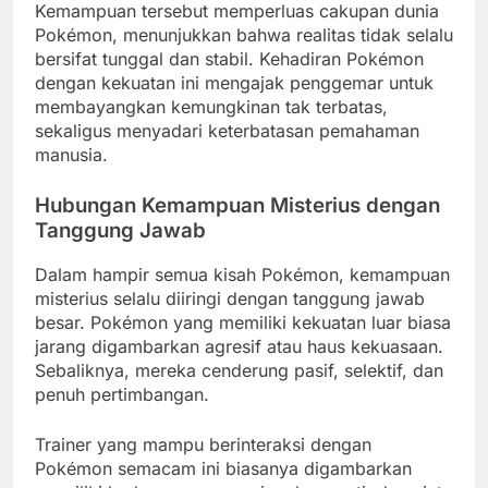
Kemampuan tersebut memperluas cakupan dunia
Pokémon, menunjukkan bahwa realitas tidak selalu
bersifat tunggal dan stabil. Kehadiran Pokémon
dengan kekuatan ini mengajak penggemar untuk
membayangkan kemungkinan tak terbatas,
sekaligus menyadari keterbatasan pemahaman
manusia.
Hubungan Kemampuan Misterius dengan
Tanggung Jawab
Dalam hampir semua kisah Pokémon, kemampuan
misterius selalu diiringi dengan tanggung jawab
besar. Pokémon yang memiliki kekuatan luar biasa
jarang digambarkan agresif atau haus kekuasaan.
Sebaliknya, mereka cenderung pasif, selektif, dan
penuh pertimbangan.
Trainer yang mampu berinteraksi dengan
Pokémon semacam ini biasanya digambarkan