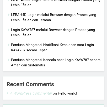
Lebih Efisien
LEBAH4D Login melalui Browser dengan Proses yang
Lebih Efisien dan Terarah
Login KAYA787 melalui Browser dengan Proses yang
Lebih Efisien
Panduan Mengatasi Notifikasi Kesalahan saat Login
KAYA787 secara Tepat
Panduan Mengatasi Kendala saat Login KAYA787 secara
Aman dan Sistematis
Recent Comments
A WordPress Commenter
on
Hello world!