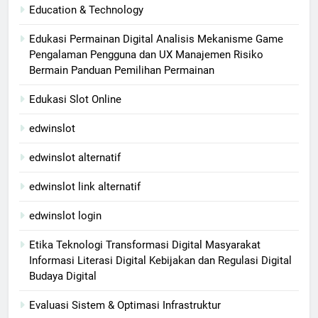
Education & Technology
Edukasi Permainan Digital Analisis Mekanisme Game
Pengalaman Pengguna dan UX Manajemen Risiko
Bermain Panduan Pemilihan Permainan
Edukasi Slot Online
edwinslot
edwinslot alternatif
edwinslot link alternatif
edwinslot login
Etika Teknologi Transformasi Digital Masyarakat
Informasi Literasi Digital Kebijakan dan Regulasi Digital
Budaya Digital
Evaluasi Sistem & Optimasi Infrastruktur