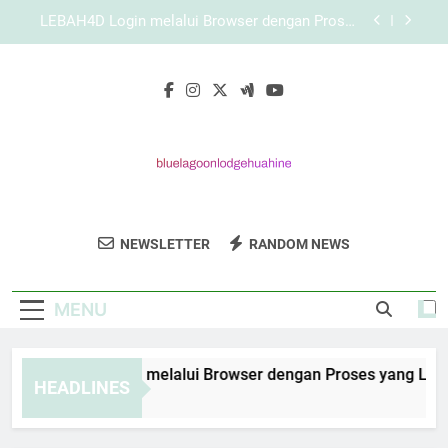
Skip
Login KAYA787 melalui Browser dengan Proses
to
yang Lebih Efisien
content
Panduan Mengatasi Notifikasi Kesalahan saat
Login KAYA787 secara Tepat
EDWINSLOT Login melalui Browser dengan
Proses yang Lebih Efisien
LEBAH4D Login melalui Browser dengan Proses
yang Lebih Efisien dan Terarah
Login KAYA787 melalui Browser dengan Proses
yang Lebih Efisien
Blue Lagoon
Nikmati Suasana Eksotis Dengan
Panduan Mengatasi Notifikasi Kesalahan saat
NEWSLETTER
RANDOM NEWS
Lodge Huahine
Login KAYA787 secara Tepat
Penginapan Di Blue Lagoon Lodge Huahine.
Pengalaman Tak Terlupakan Di Pulau Yang
MENU
Indah.
DWINSLOT Login melalui Browser dengan Proses yang Lebih E
HEADLINES
 Weeks Ago