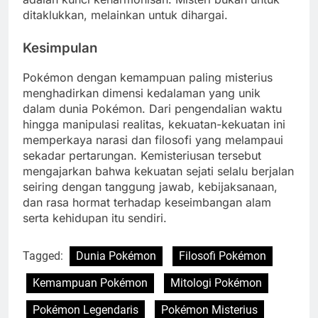
ditaklukkan, melainkan untuk dihargai.
Kesimpulan
Pokémon dengan kemampuan paling misterius
menghadirkan dimensi kedalaman yang unik
dalam dunia Pokémon. Dari pengendalian waktu
hingga manipulasi realitas, kekuatan-kekuatan ini
memperkaya narasi dan filosofi yang melampaui
sekadar pertarungan. Kemisteriusan tersebut
mengajarkan bahwa kekuatan sejati selalu berjalan
seiring dengan tanggung jawab, kebijaksanaan,
dan rasa hormat terhadap keseimbangan alam
serta kehidupan itu sendiri.
Tagged:
Dunia Pokémon
Filosofi Pokémon
Kemampuan Pokémon
Mitologi Pokémon
Pokémon Legendaris
Pokémon Misterius