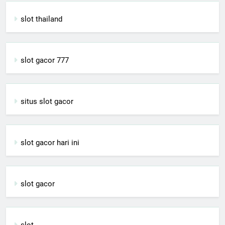
slot thailand
slot gacor 777
situs slot gacor
slot gacor hari ini
slot gacor
slot