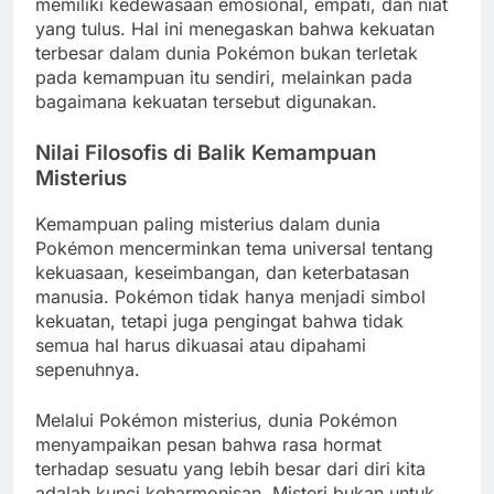
memiliki kedewasaan emosional, empati, dan niat
yang tulus. Hal ini menegaskan bahwa kekuatan
terbesar dalam dunia Pokémon bukan terletak
pada kemampuan itu sendiri, melainkan pada
bagaimana kekuatan tersebut digunakan.
Nilai Filosofis di Balik Kemampuan
Misterius
Kemampuan paling misterius dalam dunia
Pokémon mencerminkan tema universal tentang
kekuasaan, keseimbangan, dan keterbatasan
manusia. Pokémon tidak hanya menjadi simbol
kekuatan, tetapi juga pengingat bahwa tidak
semua hal harus dikuasai atau dipahami
sepenuhnya.
Melalui Pokémon misterius, dunia Pokémon
menyampaikan pesan bahwa rasa hormat
terhadap sesuatu yang lebih besar dari diri kita
adalah kunci keharmonisan. Misteri bukan untuk