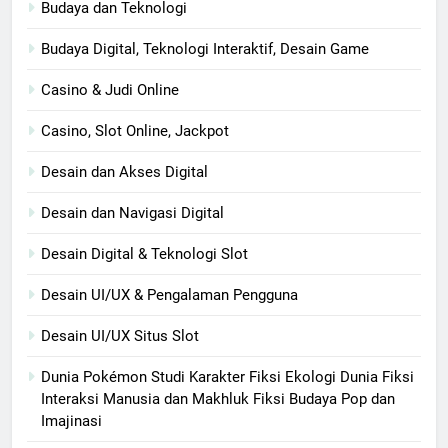
Budaya dan Teknologi
Budaya Digital, Teknologi Interaktif, Desain Game
Casino & Judi Online
Casino, Slot Online, Jackpot
Desain dan Akses Digital
Desain dan Navigasi Digital
Desain Digital & Teknologi Slot
Desain UI/UX & Pengalaman Pengguna
Desain UI/UX Situs Slot
Dunia Pokémon Studi Karakter Fiksi Ekologi Dunia Fiksi
Interaksi Manusia dan Makhluk Fiksi Budaya Pop dan
Imajinasi