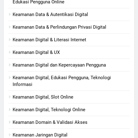
Edukasi Pengguna Online
Keamanan Data & Autentikasi Digital
Keamanan Data & Perlindungan Privasi Digital
Keamanan Digital & Literasi Internet
Keamanan Digital & UX
Keamanan Digital dan Kepercayaan Pengguna
Keamanan Digital, Edukasi Pengguna, Teknologi
Informasi
Keamanan Digital, Slot Online
Keamanan Digital, Teknologi Online
Keamanan Domain & Validasi Akses
Keamanan Jaringan Digital