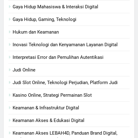
Gaya Hidup Mahasiswa & Interaksi Digital
Gaya Hidup, Gaming, Teknologi
Hukum dan Keamanan
Inovasi Teknologi dan Kenyamanan Layanan Digital
Interpretasi Error dan Pemulihan Autentikasi
Judi Online
Judi Slot Online, Teknologi Perjudian, Platform Judi
Kasino Online, Strategi Permainan Slot
Keamanan & Infrastruktur Digital
Keamanan Akses & Edukasi Digital
Keamanan Akses LEBAH4D, Panduan Brand Digital,