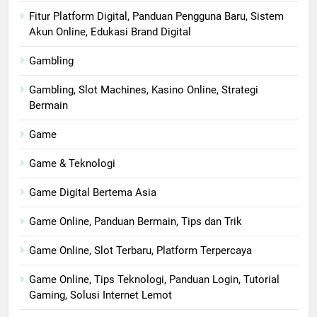
Fitur Platform Digital, Panduan Pengguna Baru, Sistem
Akun Online, Edukasi Brand Digital
Gambling
Gambling, Slot Machines, Kasino Online, Strategi
Bermain
Game
Game & Teknologi
Game Digital Bertema Asia
Game Online, Panduan Bermain, Tips dan Trik
Game Online, Slot Terbaru, Platform Terpercaya
Game Online, Tips Teknologi, Panduan Login, Tutorial
Gaming, Solusi Internet Lemot