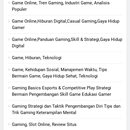
Game Online, Tren Gaming, Industri Game, Analisis
Populer
Game Online,Hiburan Digital,Casual Gaming,Gaya Hidup
Gamer
Game Online,Panduan Gaming,Skill & Strategi,Gaya Hidup
Digital
Game, Hiburan, Teknologi
Game, Kehidupan Sosial, Manajemen Waktu, Tips
Bermain Game, Gaya Hidup Sehat, Teknologi
Gaming Basics Esports & Competitive Play Strategi
Bermain Pengembangan Skill Game Edukasi Gamer
Gaming Strategi dan Taktik Pengembangan Diri Tips dan
Trik Gaming Keterampilan Mental
Gaming, Slot Online, Review Situs