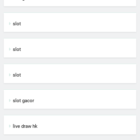
slot
slot
slot
slot gacor
live draw hk