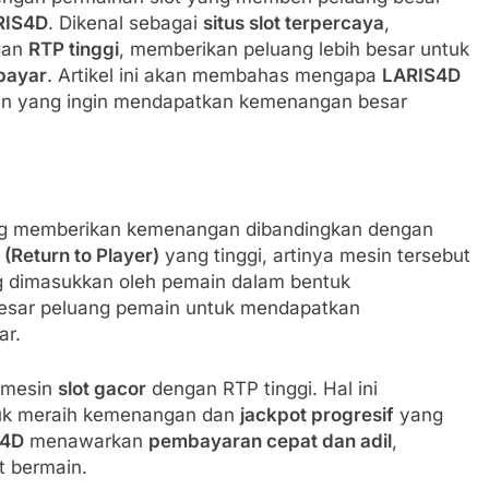
RIS4D
. Dikenal sebagai
situs slot terpercaya
,
gan
RTP tinggi
, memberikan peluang lebih besar untuk
bayar
. Artikel ini akan membahas mengapa
LARIS4D
ain yang ingin mendapatkan kemenangan besar
ring memberikan kemenangan dibandingkan dengan
(Return to Player)
yang tinggi, artinya mesin tersebut
g dimasukkan oleh pemain dalam bentuk
besar peluang pemain untuk mendapatkan
ar.
h mesin
slot gacor
dengan RTP tinggi. Hal ini
tuk meraih kemenangan dan
jackpot progresif
yang
S4D
menawarkan
pembayaran cepat dan adil
,
 bermain.