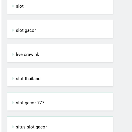
slot
slot gacor
live draw hk
slot thailand
slot gacor 777
situs slot gacor