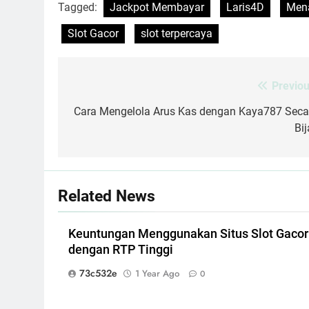
Tagged:
Jackpot Membayar
Laris4D
Men
Slot Gacor
slot terpercaya
Previou
Post
navigation
Cara Mengelola Arus Kas dengan Kaya787 Seca
Bij
Related News
Keuntungan Menggunakan Situs Slot Gacor
dengan RTP Tinggi
73c532e
1 Year Ago
0