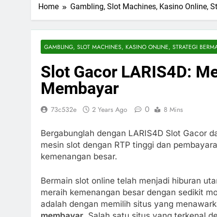
Home
Gambling, Slot Machines, Kasino Online, S
GAMBLING, SLOT MACHINES, KASINO ONLINE, STRATEGI BERM
Slot Gacor LARIS4D: Me
Membayar
0
73c532e
2 Years Ago
8 Mins
Bergabunglah dengan LARIS4D Slot Gacor d
mesin slot dengan RTP tinggi dan pembayaran
kemenangan besar.
Bermain slot online telah menjadi hiburan u
meraih kemenangan besar dengan sedikit mod
adalah dengan memilih situs yang menawar
membayar
. Salah satu situs yang terkenal