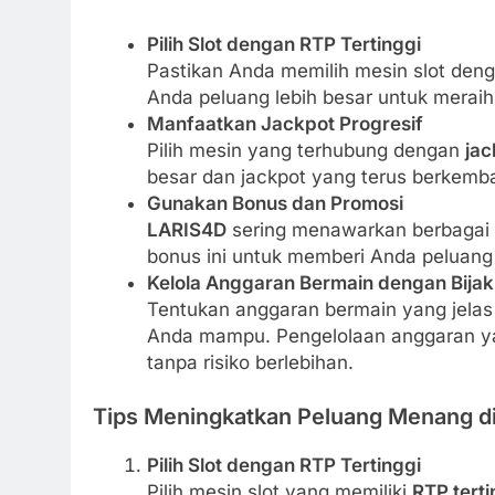
Pilih Slot dengan RTP Tertinggi
Pastikan Anda memilih mesin slot den
Anda peluang lebih besar untuk merai
Manfaatkan Jackpot Progresif
Pilih mesin yang terhubung dengan
jac
besar dan jackpot yang terus berkemb
Gunakan Bonus dan Promosi
LARIS4D
sering menawarkan berbagai
bonus ini untuk memberi Anda peluang
Kelola Anggaran Bermain dengan Bijak
Tentukan anggaran bermain yang jelas 
Anda mampu. Pengelolaan anggaran y
tanpa risiko berlebihan.
Tips Meningkatkan Peluang Menang d
Pilih Slot dengan RTP Tertinggi
Pilih mesin slot yang memiliki
RTP terti