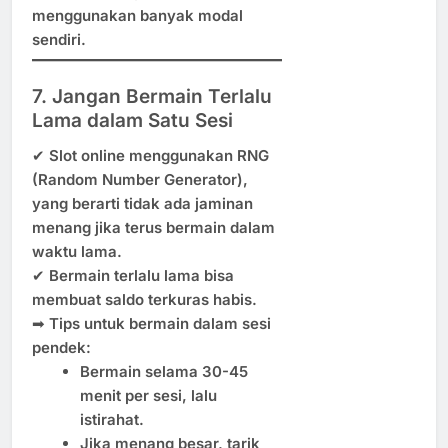
menggunakan banyak modal
sendiri.
7. Jangan Bermain Terlalu
Lama dalam Satu Sesi
✔
Slot online menggunakan RNG
(Random Number Generator),
yang berarti tidak ada jaminan
menang jika terus bermain dalam
waktu lama.
✔
Bermain terlalu lama bisa
membuat saldo terkuras habis.
➡
Tips untuk bermain dalam sesi
pendek:
Bermain selama 30-45
menit per sesi, lalu
istirahat.
Jika menang besar, tarik