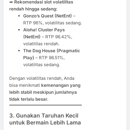
➡
Rekomendasi slot volatilitas
rendah hingga sedang:
Gonzo’s Quest (NetEnt)
–
RTP 96%, volatilitas sedang.
Aloha! Cluster Pays
(NetEnt)
– RTP 96.42%,
volatilitas rendah.
The Dog House (Pragmatic
Play)
– RTP 96.51%,
volatilitas sedang.
Dengan volatilitas rendah, Anda
bisa menikmati
kemenangan yang
lebih stabil meskipun jumlahnya
tidak terlalu besar.
3. Gunakan Taruhan Kecil
untuk Bermain Lebih Lama