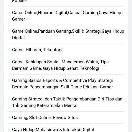
Populer
Game Online,Hiburan Digital,Casual Gaming,Gaya Hidup
Gamer
Game Online,Panduan Gaming,Skill & Strategi,Gaya Hidup
Digital
Game, Hiburan, Teknologi
Game, Kehidupan Sosial, Manajemen Waktu, Tips
Bermain Game, Gaya Hidup Sehat, Teknologi
Gaming Basics Esports & Competitive Play Strategi
Bermain Pengembangan Skill Game Edukasi Gamer
Gaming Strategi dan Taktik Pengembangan Diri Tips dan
Trik Gaming Keterampilan Mental
Gaming, Slot Online, Review Situs
Gaya Hidup Mahasiswa & Interaksi Digital