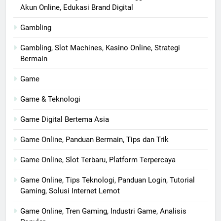
Akun Online, Edukasi Brand Digital
Gambling
Gambling, Slot Machines, Kasino Online, Strategi
Bermain
Game
Game & Teknologi
Game Digital Bertema Asia
Game Online, Panduan Bermain, Tips dan Trik
Game Online, Slot Terbaru, Platform Terpercaya
Game Online, Tips Teknologi, Panduan Login, Tutorial
Gaming, Solusi Internet Lemot
Game Online, Tren Gaming, Industri Game, Analisis