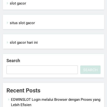
slot gacor
situs slot gacor
slot gacor hari ini
Search
SEARCH
Recent Posts
EDWINSLOT Login melalui Browser dengan Proses yang
Lebih Efisien