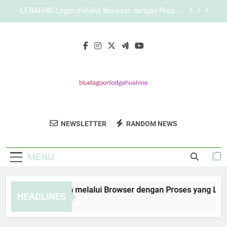
Skip
Login KAYA787 melalui Browser dengan Proses
to
yang Lebih Efisien
content
Panduan Mengatasi Notifikasi Kesalahan saat
Login KAYA787 secara Tepat
EDWINSLOT Login melalui Browser dengan
Proses yang Lebih Efisien
LEBAH4D Login melalui Browser dengan Proses
yang Lebih Efisien dan Terarah
Login KAYA787 melalui Browser dengan Proses
yang Lebih Efisien
Blue Lagoon
Nikmati Suasana Eksotis Dengan
Panduan Mengatasi Notifikasi Kesalahan saat
NEWSLETTER
RANDOM NEWS
Lodge Huahine
Login KAYA787 secara Tepat
Penginapan Di Blue Lagoon Lodge Huahine.
Pengalaman Tak Terlupakan Di Pulau Yang
MENU
Indah.
WINSLOT Login melalui Browser dengan Proses yang Lebih Ef
HEADLINES
Weeks Ago