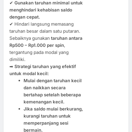
✔
Gunakan taruhan minimal untuk
menghindari kehabisan saldo
dengan cepat.
✔ Hindari langsung memasang
taruhan besar dalam satu putaran.
Sebaiknya gunakan
taruhan antara
Rp500 – Rp1.000 per spin
,
tergantung pada modal yang
dimiliki.
➡
Strategi taruhan yang efektif
untuk modal kecil:
Mulai dengan taruhan kecil
dan naikkan secara
bertahap setelah beberapa
kemenangan kecil.
Jika saldo mulai berkurang,
kurangi taruhan untuk
memperpanjang sesi
bermain.