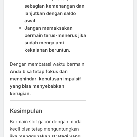
sebagian kemenangan dan
lanjutkan dengan saldo
awal.
Jangan memaksakan
bermain terus-menerus jika
sudah mengalami
kekalahan beruntun.
Dengan membatasi waktu bermain,
Anda bisa tetap fokus dan
menghindari keputusan impulsif
yang bisa menyebabkan
kerugian.
Kesimpulan
Bermain slot gacor dengan modal
kecil bisa tetap menguntungkan
jika
menggunakan strategi yang