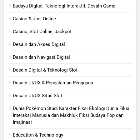
Budaya Digital, Teknologi Interaktif, Desain Game
Casino & Judi Online
Casino, Slot Online, Jackpot
Desain dan Akses Digital
Desain dan Navigasi Digital
Desain Digital & Teknologi Slot
Desain UI/UX & Pengalaman Pengguna
Desain UI/UX Situs Slot
Dunia Pokémon Studi Karakter Fiksi Ekologi Dunia Fiksi
Interaksi Manusia dan Makhluk Fiksi Budaya Pop dan
Imajinasi
Education & Technology