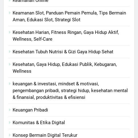
Keamanan Online
Keamanan Slot, Panduan Pemain Pemula, Tips Bermain
Aman, Edukasi Slot, Strategi Slot
Kesehatan Harian, Fitness Ringan, Gaya Hidup Aktif,
Wellness, Self-Care
Kesehatan Tubuh Nutrisi & Gizi Gaya Hidup Sehat
Kesehatan, Gaya Hidup, Edukasi Publik, Kebugaran,
Wellness
keuangan & investasi, mindset & motivasi,
pengembangan pribadi, strategi hidup, kesehatan mental
& finansial, produktivitas & efisiensi
Keuangan Pribadi
Komunitas & Etika Digital
Konsep Bermain Digital Terukur