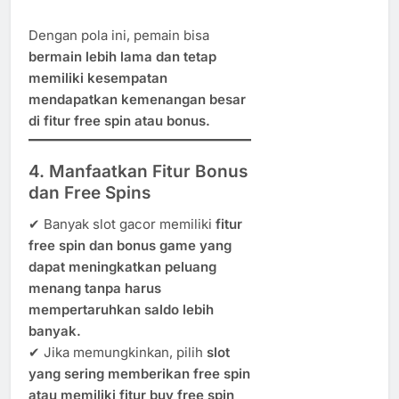
Dengan pola ini, pemain bisa
bermain lebih lama dan tetap
memiliki kesempatan
mendapatkan kemenangan besar
di fitur free spin atau bonus.
4. Manfaatkan Fitur Bonus
dan Free Spins
✔ Banyak slot gacor memiliki
fitur
free spin dan bonus game yang
dapat meningkatkan peluang
menang tanpa harus
mempertaruhkan saldo lebih
banyak.
✔ Jika memungkinkan, pilih
slot
yang sering memberikan free spin
atau memiliki fitur buy free spin