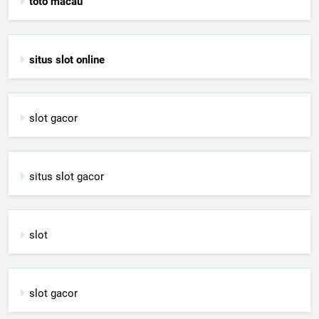
toto macau
situs slot online
slot gacor
situs slot gacor
slot
slot gacor