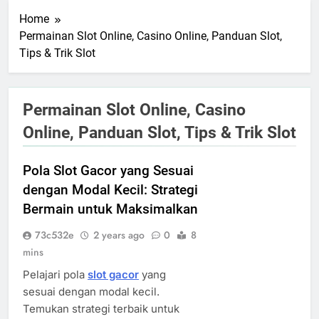
Home
Permainan Slot Online, Casino Online, Panduan Slot,
Tips & Trik Slot
Permainan Slot Online, Casino
Online, Panduan Slot, Tips & Trik Slot
Pola Slot Gacor yang Sesuai
dengan Modal Kecil: Strategi
Bermain untuk Maksimalkan
73c532e
2 years ago
0
8
mins
Pelajari pola
slot gacor
yang
sesuai dengan modal kecil.
Temukan strategi terbaik untuk