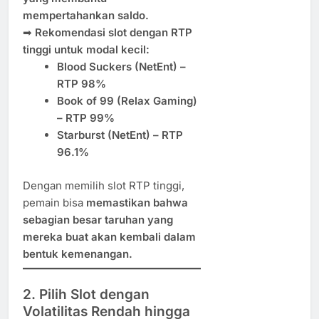
mempertahankan saldo.
➡
Rekomendasi slot dengan RTP
tinggi untuk modal kecil:
Blood Suckers (NetEnt) –
RTP 98%
Book of 99 (Relax Gaming)
– RTP 99%
Starburst (NetEnt) – RTP
96.1%
Dengan memilih slot RTP tinggi,
pemain bisa
memastikan bahwa
sebagian besar taruhan yang
mereka buat akan kembali dalam
bentuk kemenangan.
2. Pilih Slot dengan
Volatilitas Rendah hingga