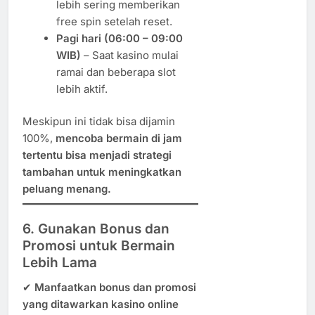
lebih sering memberikan
free spin setelah reset.
Pagi hari (06:00 – 09:00
WIB)
– Saat kasino mulai
ramai dan beberapa slot
lebih aktif.
Meskipun ini tidak bisa dijamin
100%,
mencoba bermain di jam
tertentu bisa menjadi strategi
tambahan untuk meningkatkan
peluang menang.
6. Gunakan Bonus dan
Promosi untuk Bermain
Lebih Lama
✔
Manfaatkan bonus dan promosi
yang ditawarkan kasino online