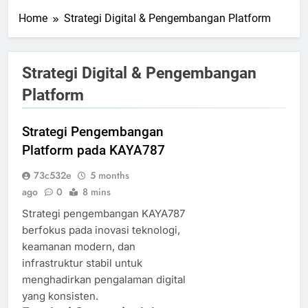
Home
Strategi Digital & Pengembangan Platform
Strategi Digital & Pengembangan
Platform
Strategi Pengembangan
Platform pada KAYA787
73c532e
5 months
ago
0
8 mins
Strategi pengembangan KAYA787
berfokus pada inovasi teknologi,
keamanan modern, dan
infrastruktur stabil untuk
menghadirkan pengalaman digital
yang konsisten.