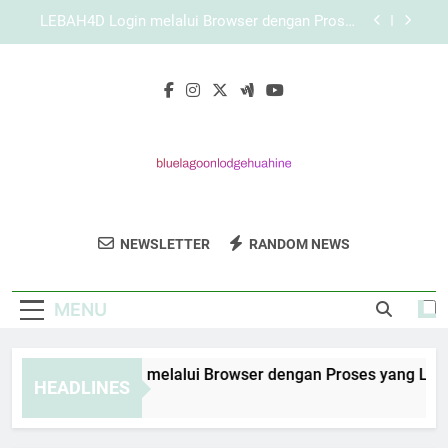
Skip
Login KAYA787 melalui Browser dengan Proses
to
yang Lebih Efisien
content
Panduan Mengatasi Notifikasi Kesalahan saat
Login KAYA787 secara Tepat
EDWINSLOT Login melalui Browser dengan
Proses yang Lebih Efisien
LEBAH4D Login melalui Browser dengan Proses
yang Lebih Efisien dan Terarah
Login KAYA787 melalui Browser dengan Proses
yang Lebih Efisien
Blue Lagoon
Nikmati Suasana Eksotis Dengan
Panduan Mengatasi Notifikasi Kesalahan saat
NEWSLETTER
RANDOM NEWS
Lodge Huahine
Login KAYA787 secara Tepat
Penginapan Di Blue Lagoon Lodge Huahine.
Pengalaman Tak Terlupakan Di Pulau Yang
MENU
Indah.
WINSLOT Login melalui Browser dengan Proses yang Lebih Ef
HEADLINES
Weeks Ago