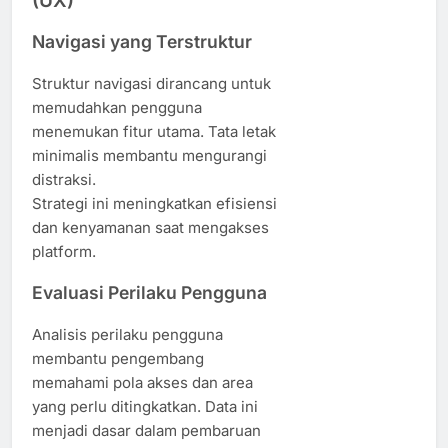
(UX)
Navigasi yang Terstruktur
Struktur navigasi dirancang untuk
memudahkan pengguna
menemukan fitur utama. Tata letak
minimalis membantu mengurangi
distraksi.
Strategi ini meningkatkan efisiensi
dan kenyamanan saat mengakses
platform.
Evaluasi Perilaku Pengguna
Analisis perilaku pengguna
membantu pengembang
memahami pola akses dan area
yang perlu ditingkatkan. Data ini
menjadi dasar dalam pembaruan