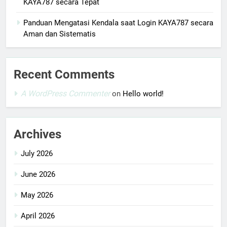
KAYA787 secara Tepat
Panduan Mengatasi Kendala saat Login KAYA787 secara
Aman dan Sistematis
Recent Comments
A WordPress Commenter
on
Hello world!
Archives
July 2026
June 2026
May 2026
April 2026