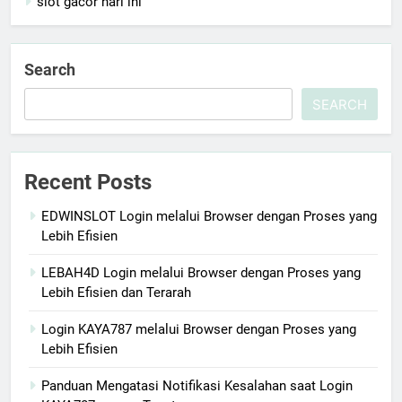
slot gacor hari ini
Search
SEARCH
Recent Posts
EDWINSLOT Login melalui Browser dengan Proses yang
Lebih Efisien
LEBAH4D Login melalui Browser dengan Proses yang
Lebih Efisien dan Terarah
Login KAYA787 melalui Browser dengan Proses yang
Lebih Efisien
Panduan Mengatasi Notifikasi Kesalahan saat Login