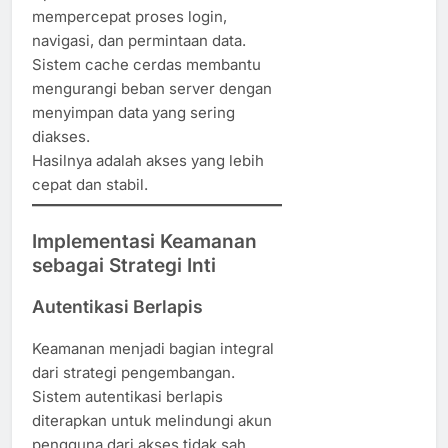
mempercepat proses login,
navigasi, dan permintaan data.
Sistem cache cerdas membantu
mengurangi beban server dengan
menyimpan data yang sering
diakses.
Hasilnya adalah akses yang lebih
cepat dan stabil.
Implementasi Keamanan
sebagai Strategi Inti
Autentikasi Berlapis
Keamanan menjadi bagian integral
dari strategi pengembangan.
Sistem autentikasi berlapis
diterapkan untuk melindungi akun
pengguna dari akses tidak sah.