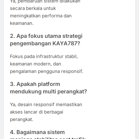
Ya, pembaruan sistem dilakukan
secara berkala untuk
meningkatkan performa dan
keamanan.
2. Apa fokus utama strategi
pengembangan KAYA787?
Fokus pada infrastruktur stabil,
keamanan modern, dan
pengalaman pengguna responsif.
3. Apakah platform
mendukung multi perangkat?
Ya, desain responsif memastikan
akses lancar di berbagai
perangkat.
4. Bagaimana sistem