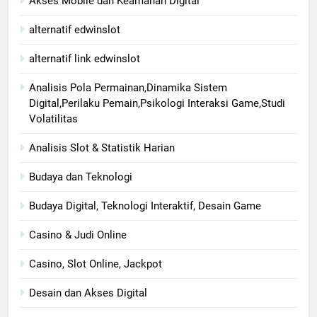
Akses Mobile dan Keamanan Digital
alternatif edwinslot
alternatif link edwinslot
Analisis Pola Permainan,Dinamika Sistem
Digital,Perilaku Pemain,Psikologi Interaksi Game,Studi
Volatilitas
Analisis Slot & Statistik Harian
Budaya dan Teknologi
Budaya Digital, Teknologi Interaktif, Desain Game
Casino & Judi Online
Casino, Slot Online, Jackpot
Desain dan Akses Digital