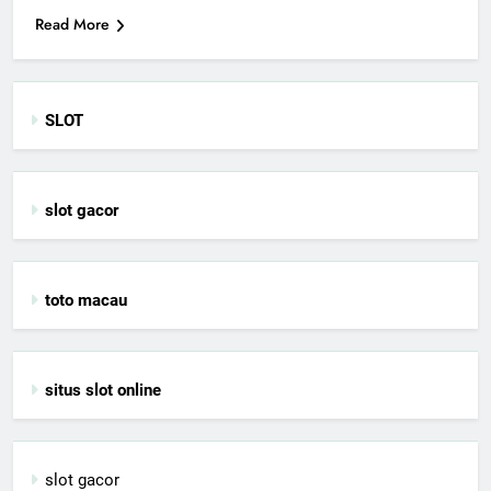
Read More
SLOT
slot gacor
toto macau
situs slot online
slot gacor