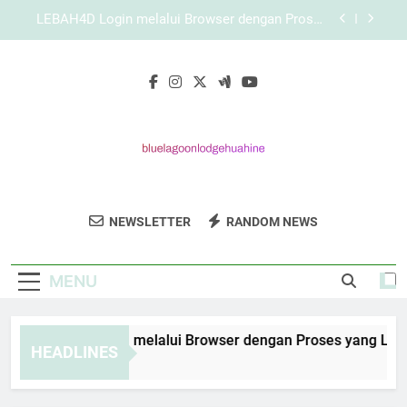
Skip
Login KAYA787 melalui Browser dengan Proses
to
yang Lebih Efisien
content
Panduan Mengatasi Notifikasi Kesalahan saat
Login KAYA787 secara Tepat
EDWINSLOT Login melalui Browser dengan
Proses yang Lebih Efisien
LEBAH4D Login melalui Browser dengan Proses
yang Lebih Efisien dan Terarah
Login KAYA787 melalui Browser dengan Proses
yang Lebih Efisien
Blue Lagoon
Nikmati Suasana Eksotis Dengan
Panduan Mengatasi Notifikasi Kesalahan saat
NEWSLETTER
RANDOM NEWS
Lodge Huahine
Login KAYA787 secara Tepat
Penginapan Di Blue Lagoon Lodge Huahine.
Pengalaman Tak Terlupakan Di Pulau Yang
MENU
Indah.
DWINSLOT Login melalui Browser dengan Proses yang Lebih E
HEADLINES
 Weeks Ago