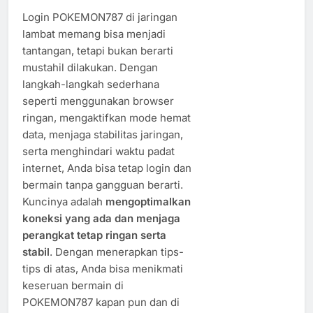
Login POKEMON787 di jaringan
lambat memang bisa menjadi
tantangan, tetapi bukan berarti
mustahil dilakukan. Dengan
langkah-langkah sederhana
seperti menggunakan browser
ringan, mengaktifkan mode hemat
data, menjaga stabilitas jaringan,
serta menghindari waktu padat
internet, Anda bisa tetap login dan
bermain tanpa gangguan berarti.
Kuncinya adalah
mengoptimalkan
koneksi yang ada dan menjaga
perangkat tetap ringan serta
stabil
. Dengan menerapkan tips-
tips di atas, Anda bisa menikmati
keseruan bermain di
POKEMON787 kapan pun dan di