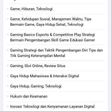
Game, Hiburan, Teknologi
Game, Kehidupan Sosial, Manajemen Waktu, Tips
Bermain Game, Gaya Hidup Sehat, Teknologi
Gaming Basics Esports & Competitive Play Strategi
Bermain Pengembangan Skill Game Edukasi Gamer
Gaming Strategi dan Taktik Pengembangan Diri Tips dan
Trik Gaming Keterampilan Mental
Gaming, Slot Online, Review Situs
Gaya Hidup Mahasiswa & Interaksi Digital
Gaya Hidup, Gaming, Teknologi
Hukum dan Keamanan
Inovasi Teknologi dan Kenyamanan Layanan Digital