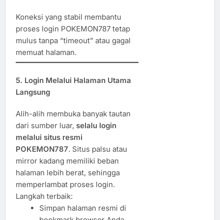
Koneksi yang stabil membantu
proses login POKEMON787 tetap
mulus tanpa “timeout” atau gagal
memuat halaman.
5. Login Melalui Halaman Utama
Langsung
Alih-alih membuka banyak tautan
dari sumber luar,
selalu login
melalui situs resmi
POKEMON787
. Situs palsu atau
mirror kadang memiliki beban
halaman lebih berat, sehingga
memperlambat proses login.
Langkah terbaik:
Simpan halaman resmi di
bookmark browser Anda.