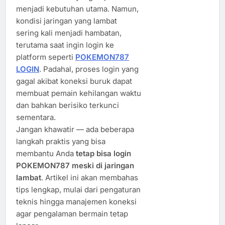
menjadi kebutuhan utama. Namun,
kondisi jaringan yang lambat
sering kali menjadi hambatan,
terutama saat ingin login ke
platform seperti
POKEMON787
LOGIN
. Padahal, proses login yang
gagal akibat koneksi buruk dapat
membuat pemain kehilangan waktu
dan bahkan berisiko terkunci
sementara.
Jangan khawatir — ada beberapa
langkah praktis yang bisa
membantu Anda
tetap bisa login
POKEMON787 meski di jaringan
lambat
. Artikel ini akan membahas
tips lengkap, mulai dari pengaturan
teknis hingga manajemen koneksi
agar pengalaman bermain tetap