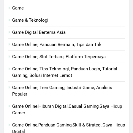
Game
Game & Teknologi
Game Digital Bertema Asia
Game Online, Panduan Bermain, Tips dan Trik
Game Online, Slot Terbaru, Platform Terpercaya
Game Online, Tips Teknologi, Panduan Login, Tutorial
Gaming, Solusi Internet Lemot
Game Online, Tren Gaming, Industri Game, Analisis
Populer
Game Online,Hiburan Digital,Casual Gaming,Gaya Hidup
Gamer
Game Online,Panduan Gaming,Skill & Strategi,Gaya Hidup
Digital