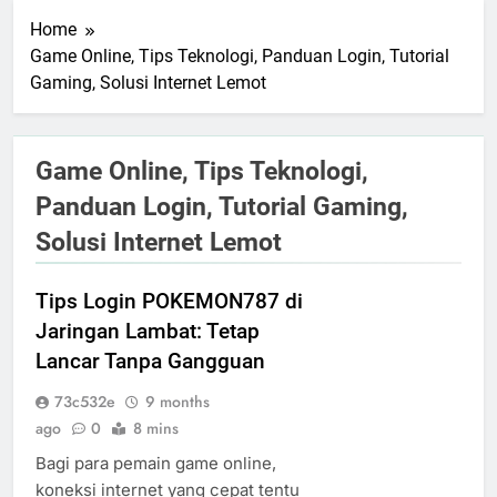
Home
Game Online, Tips Teknologi, Panduan Login, Tutorial
Gaming, Solusi Internet Lemot
Game Online, Tips Teknologi,
Panduan Login, Tutorial Gaming,
Solusi Internet Lemot
Tips Login POKEMON787 di
Jaringan Lambat: Tetap
Lancar Tanpa Gangguan
73c532e
9 months
ago
0
8 mins
Bagi para pemain game online,
koneksi internet yang cepat tentu