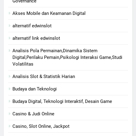
Governance
Akses Mobile dan Keamanan Digital
alternatif edwinslot
alternatif link edwinslot
Analisis Pola Permainan,Dinamika Sistem
Digital,Perilaku Pemain,Psikologi Interaksi Game,Studi
Volatilitas
Analisis Slot & Statistik Harian
Budaya dan Teknologi
Budaya Digital, Teknologi Interaktif, Desain Game
Casino & Judi Online
Casino, Slot Online, Jackpot