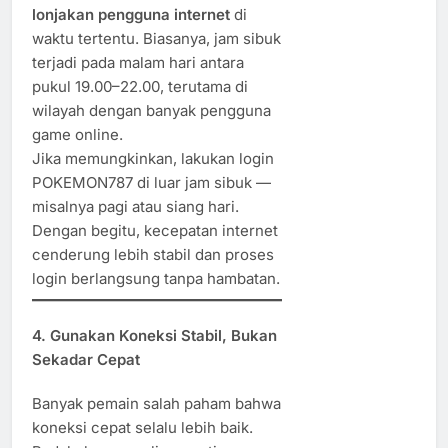
lonjakan pengguna internet
di
waktu tertentu. Biasanya, jam sibuk
terjadi pada malam hari antara
pukul 19.00–22.00, terutama di
wilayah dengan banyak pengguna
game online.
Jika memungkinkan, lakukan login
POKEMON787 di luar jam sibuk —
misalnya pagi atau siang hari.
Dengan begitu, kecepatan internet
cenderung lebih stabil dan proses
login berlangsung tanpa hambatan.
4. Gunakan Koneksi Stabil, Bukan
Sekadar Cepat
Banyak pemain salah paham bahwa
koneksi cepat selalu lebih baik.